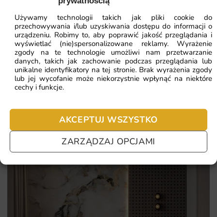
generalnego remontu.
prywatnością
ZOBACZ WSZYSTKIE
Używamy technologii takich jak pliki cookie do
szybka realizacja zamówienia i staranne pakowanie
przechowywania i/lub uzyskiwania dostępu do informacji o
urządzeniu. Robimy to, aby poprawić jakość przeglądania i
harmonijne dopełnienie minimalistycznego wystroju
wyświetlać (nie)spersonalizowane reklamy. Wyrażenie
Najczęściej zadawane pytania
zgody na te technologie umożliwi nam przetwarzanie
podkreślenie indywidualnego stylu mieszkania
danych, takich jak zachowanie podczas przeglądania lub
Pomagamy i doradzamy przy każdym zakupie. Ale jeżeli
unikalne identyfikatory na tej stronie. Brak wyrażenia zgody
wymiary dopasowane do indywidualnych potrzeb klienta
nie chcesz czekać – sprawdź najczęściej zadawane pytania.
lub jej wycofanie może niekorzystnie wpłynąć na niektóre
cechy i funkcje.
AKCEPTUJ WSZYSTKO
ZARZĄDZAJ OPCJAMI