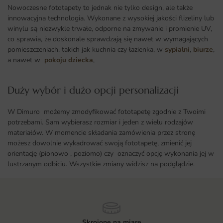
Nowoczesne fototapety to jednak nie tylko design, ale także
innowacyjna technologia. Wykonane z wysokiej jakości flizeliny lub
winylu są niezwykle trwałe, odporne na zmywanie i promienie UV,
co sprawia, że doskonale sprawdzają się nawet w wymagających
pomieszczeniach, takich jak kuchnia czy łazienka, w
sypialni
,
biurze
,
a nawet w
pokoju dziecka
,
Duży wybór i dużo opcji personalizacji ​
W Dimuro możemy zmodyfikować fototapetę zgodnie z Twoimi
potrzebami. Sam wybierasz rozmiar i jeden z wielu rodzajów
materiałów. W momencie składania zamówienia przez stronę
możesz dowolnie wykadrować swoją fototapetę, zmienić jej
orientację (pionowo , poziomo) czy oznaczyć opcję wykonania jej w
lustrzanym odbiciu. Wszystkie zmiany widzisz na podglądzie.
Skrojone na miarę