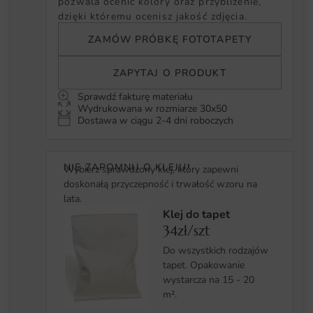
pozwala ocenić kolory oraz przybliżenie,
dzięki któremu ocenisz jakość zdjęcia.
ZAMÓW PRÓBKĘ FOTOTAPETY
ZAPYTAJ O PRODUKT
Sprawdź fakturę materiału
Wydrukowana w rozmiarze 30x50
Dostawa w ciągu 2-4 dni roboczych
NIE ZAPOMNIJ O KLEJU!
Wybierz sprawdzony klej, który zapewni
doskonałą przyczepność i trwałość wzoru na
lata.
Klej do tapet
34zł/szt
Do wszystkich rodzajów
tapet. Opakowanie
wystarcza na 15 - 20
m².