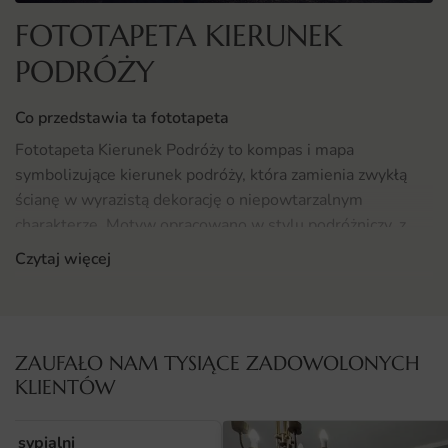
FOTOTAPETA KIERUNEK
PODRÓŻY
Co przedstawia ta fototapeta
Fototapeta Kierunek Podróży to kompas i mapa
symbolizujące kierunek podróży, która zamienia zwykłą
ścianę w wyrazistą dekorację o niepowtarzalnym
charakterze. Motyw opracowano w stylu podróżniczy, z
dbałością o światło i proporcje.
Czytaj więcej
Kompozycja łączy precyzyjny detal z czytelnym tłem,
dzięki czemu dekoracja świetnie współgra z meblami i
tekstyliami w klimacie klasyczny. To rozwiązanie dla osób,
ZAUFAŁO NAM TYSIĄCE ZADOWOLONYCH
które szukają wzoru z duszą i ponadczasowym
KLIENTÓW
charakterem.
Gdzie sprawdzi się fototapeta Kierunek Podróży
o sypialni