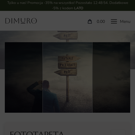
Tylko u nas! Promocja -35% na wszystko! Pozostało
12:48:53
. Dodatkowe
-5% z kodem
LATO
0.00
FOTOTAPETA