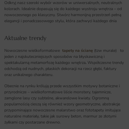
Odkryj nasz szeroki wybór wzorów w uniwersalnych, neutralnych
kolorach. Idealnie dopasują się do każdego wystroju wnętrza – od
nowoczesnego po klasyczny. Stwórz harmonijną przestrzeń pełną
elegancji i ponadczasowego stylu, która zachwyci każdego dnia
Aktualne trendy​
Nowoczesne wielkoformatowe
tapety na ścianę
(tzw murale) to
jeden z najskuteczniejszych sposobów na błyskawiczną i
spektakularną metamorfozę każdego wnętrza
.
Współczesne trendy
odchodzą od nudnych, płaskich dekoracji na rzecz głębi, faktury
oraz unikalnego charakteru.
Obecnie na rynku królują przede wszystkim motywy botaniczne i
przyrodnicze – wielkoformatowe liście monstery, tajemnicze,
zamglone lasy czy subtelne, akwarelowe kwiaty. Ogromną
popularnością cieszą się również wzory geometryczne, abstrakcje
przypominające nowoczesne malarstwo oraz fototapety imitujące
naturalne materiały, takie jak surowy beton, marmur ze złotymi
żyłkami czy postarzane drewno.