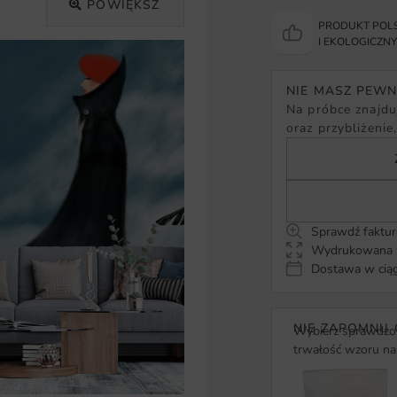
POWIĘKSZ
PRODUKT POLS
I EKOLOGICZN
NIE MASZ PEW
Na próbce znajduj
oraz przybliżenie
Sprawdź faktur
Wydrukowana w
Dostawa w ciąg
NIE ZAPOMNIJ 
Wybierz sprawdzon
trwałość wzoru na 