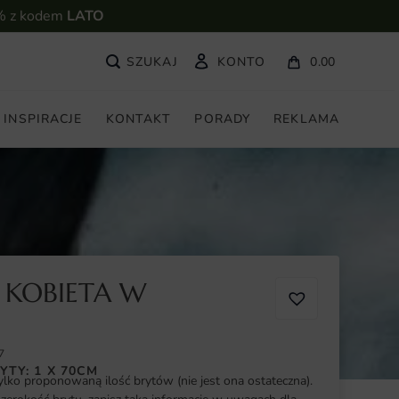
% z kodem
LATO
KONTO
0.00
INSPIRACJE
KONTAKT
PORADY
REKLAMA
 KOBIETA W
7
YTY: 1 X 70CM
ylko proponowaną ilość brytów (nie jest ona ostateczna).