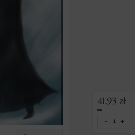
41.93
zł