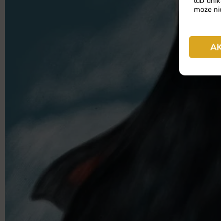
lub unik
może nie
A