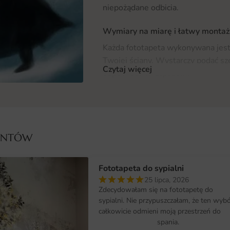
niepożądane odbicia.
Wymiary na miarę i łatwy montaż
Każda fototapeta wykonywana jes
Twojej ściany. Wystarczy podać sz
Czytaj więcej
odpowiednim zapasem.
Aplikacja jest prosta: klej nakłada
styk. Montaż przebiega szybko i cz
Dlaczego warto wybrać tę fotota
IENTÓW
Fototapeta Kobieta w Płaszczu łąc
propozycji. To inwestycja, która s
Fototapeta do sypialni
komfortu. Najważniejsze argumen
25 lipca, 2026
Zdecydowałam się na fototapetę do
świetne wykończenie do salonu, syp
sypialni. Nie przypuszczałam, że ten wyb
całkowicie odmieni moją przestrzeń do
matowa struktura nieodbijająca świ
spania.