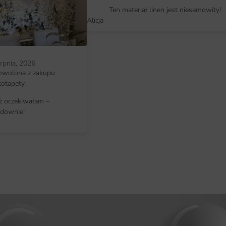
ponadczasowy motyw, który nie znu
Ten materiał linen jest niesamowity!
Alicja
indywidualne dopasowanie wymiar
erpnia, 2026
owolona z zakupu
totapety.
iż oczekiwałam –
downie!