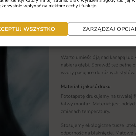
alne identyfikatory na tej stronie. Brak wyrażenia zgody lub jej 
wielu stylów aranżacji, od klasyc
korzystnie wpłynąć na niektóre cechy i funkcje.
które chcą nadać wnętrzu indywidu
Gdzie sprawdzi się fototapeta Ko
KCEPTUJ WSZYSTKO
ZARZĄDZAJ OPCJA
Motyw najlepiej prezentuje się w s
Salon z taką ścianą zyskuje wyraźn
Warto umieścić ją nad kanapą lub
nabiera głębi. Sprawdź też pełną 
wzory pasujące do różnych stylów.
Materiał i jakość druku
Fototapetę drukujemy na trwałej f
łatwy montaż. Materiał jest oddycha
zmianach temperatury.
Stosujemy ekologiczne tusze late
odporność na blaknięcie. Matowe w