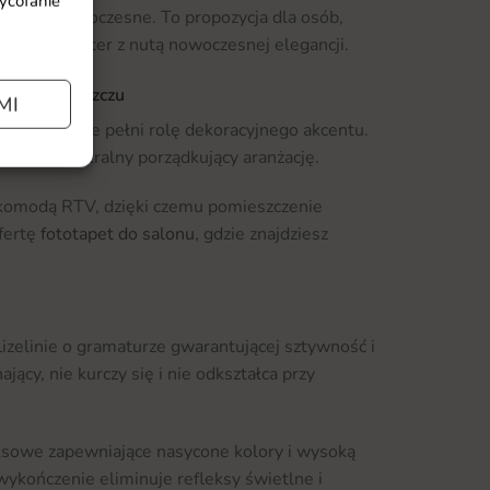
wycofanie
znych po nowoczesne. To propozycja dla osób,
alny charakter z nutą nowoczesnej elegancji.
bieta w Płaszczu
MI
alonie, gdzie pełni rolę dekoracyjnego akcentu.
y punkt centralny porządkujący aranżację.
 komodą RTV, dzięki czemu pomieszczenie
ofertę
fototapet do salonu
, gdzie znajdziesz
lizelinie o gramaturze gwarantującej sztywność i
jący, nie kurczy się i nie odkształca przy
ksowe zapewniające nasycone kolory i wysoką
ykończenie eliminuje refleksy świetlne i