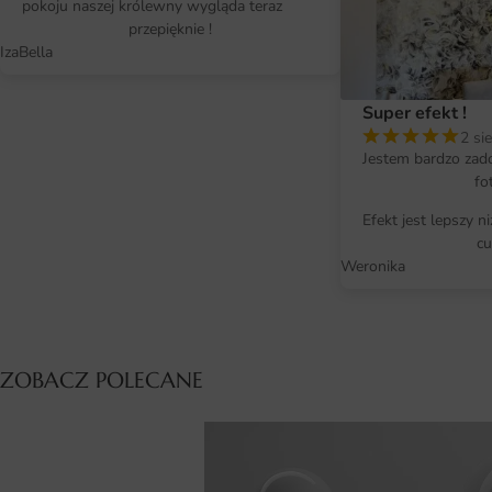
pokoju naszej królewny wygląda teraz
przepięknie !
IzaBella
Super efekt !
2 si
Jestem bardzo zad
fo
Efekt jest lepszy n
cu
Weronika
ZOBACZ POLECANE