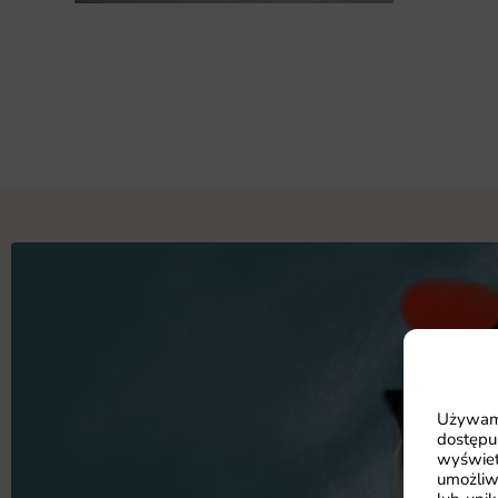
Używamy
dostępu
wyświet
umożliw