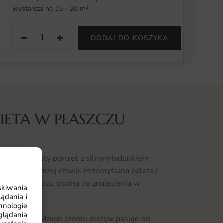
wystarcza na 15 - 20 m².
−
+
DODAJ DO KOSZYKA
IETA W PŁASZCZU
zuje wyrazisty portret z silnym ładunkiem
ok od pierwszej chwili. Przemyślana paleta i
cji siłę wyrazu trudną do znalezienia w
skiwania
ądania i
hnologie
glądania
ęzyk emocji, dzięki czemu motyw pasuje do