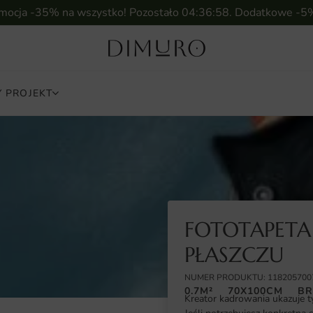
omocja -35% na wszystko! Pozostało
04:36:57
. Dodatkowe -5
 PROJEKT
FOTOTAPETA
PŁASZCZU
NUMER PRODUKTU: 118205700
0.7M²
70X100CM
BR
Kreator kadrowania ukazuje t