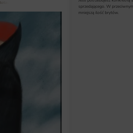
Jeśli potrzebujesz konkretną 
totapety do salonu
Fototapeta Kobieta w Płaszczu
sprzedającego. W przeciwnym 
mniejszą ilość brytów.