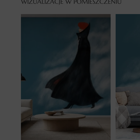
WIZUALIZACJE W POMIESZCZENIU