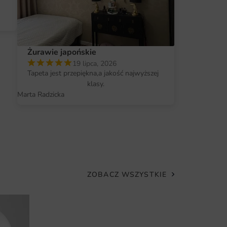
dzi się po latach
ów do Twojej ściany
Żurawie japońskie
19 lipca, 2026
Tapeta jest przepiękna,a jakość najwyższej
klasy.
Marta Radzicka
ZOBACZ WSZYSTKIE
Fototapeta Bi