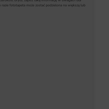
szerokość brytu, zapisz taką informację w uwagach dla
razie fototapeta może zostać podzielona na większą lub