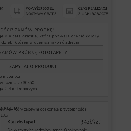
KI
POWYŻEJ 500 ZŁ
CZAS REALIZACJI
Y
DOSTAWA GRATIS
2-4 DNI ROBOCZE
NOŚCI? ZAMÓW PRÓBKĘ!
e się cała grafika, która pozwala ocenić kolory
, dzięki któremu ocenisz jakość zdjęcia.
ZAMÓW PRÓBKĘ FOTOTAPETY
ZAPYTAJ O PRODUKT
ę materiału
 rozmiarze 30x50
u 2-4 dni roboczych
O KLEJU!
y klej, który zapewni doskonałą przyczepność i
lata.
34zł/szt
Klej do tapet
Do wszystkich rodzajów tapet. Opakowanie