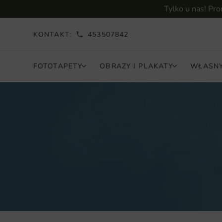
Tylko u nas! Pr
KONTAKT:
453507842
FOTOTAPETY
OBRAZY I PLAKATY
WŁASNY