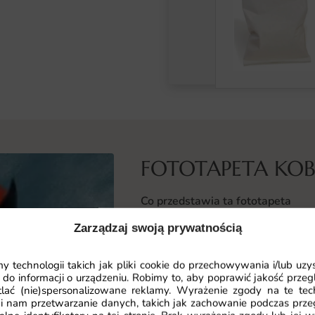
FOTOTAPETA KOB
Co przedstawia ta fototapeta
Fototapeta Kobieta w Płaszczu uka
Zarządzaj swoją prywatnością
emocjonalnym, który przyciąga wzr
klarowna kompozycja nadają dekora
 technologii takich jak pliki cookie do przechowywania i/lub uzy
standardowych dodatkach.
 do informacji o urządzeniu. Robimy to, aby poprawić jakość przegl
lać (nie)spersonalizowane reklamy. Wyrażenie zgody na te tec
i nam przetwarzanie danych, takich jak zachowanie podczas prze
Artysta postawił na uniwersalny j