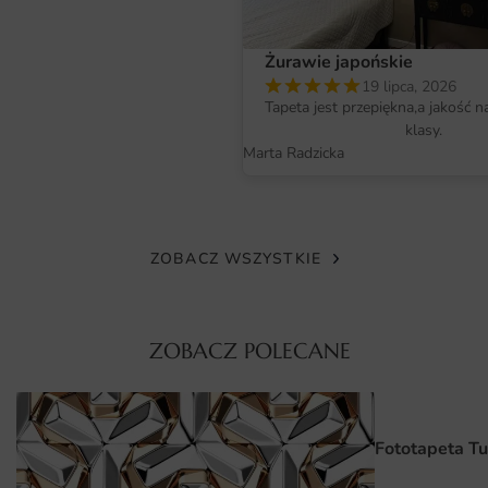
Materiał i jakość druku
Fototapeta drukowana jest metodą lateksową w wysokiej
Żurawie japońskie
rozdzielczości, dzięki czemu kolory są nasycone, a detale
19 lipca, 2026
ostre nawet z bliskiej odległości. Farby są bezzapachowe,
Tapeta jest przepiękna,a jakość n
bezpieczne dla domowników i posiadają certyfikaty
klasy.
Marta Radzicka
potwierdzające brak szkodliwych substancji.
Standardowy materiał to gładka, matowa włóknina o
gramaturze 200 g/m², która nie odbija światła i nie
ZOBACZ WSZYSTKIE
powoduje refleksów.
Wymiary na miarę i łatwy montaż
Każda fototapeta jest produkowana na wymiar —
ZOBACZ POLECANE
szerokość i wysokość dobierasz dokładnie do swojej
ściany, dzięki czemu unikasz docinania i marnowania
materiału.
Fototapeta T
Montaż jest intuicyjny i przypomina klejenie tradycyjnej