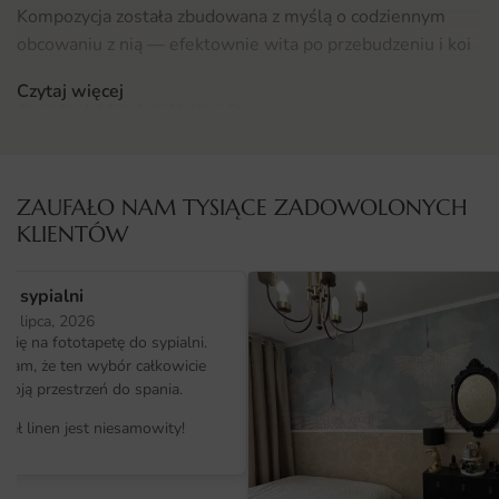
Kompozycja została zbudowana z myślą o codziennym
obcowaniu z nią — efektownie wita po przebudzeniu i koi
po powrocie do domu. Świetnie sprawdza się jako punkt
Czytaj więcej
centralny ściany akcentowej.
Gdzie sprawdzi się fototapeta Kompozycja Liści
Fototapeta Kompozycja Liści świetnie odnajdzie się w
ZAUFAŁO NAM TYSIĄCE ZADOWOLONYCH
wielu pomieszczeniach domu i mieszkania. Najlepiej
KLIENTÓW
eksponuje się na największej, niezasłoniętej ścianie — za
sofą, łóżkiem, biurkiem lub stołem jadalnianym.
o sypialni
Motyw doskonale wpisuje się w aranżacje skandynawskie,
25 lipca, 2026
ię na fototapetę do sypialni.
nowoczesne, japandi oraz w stylu loftowym. Sprawdzi się
ałam, że ten wybór całkowicie
również w klimatycznych wnętrzach klasycznych, gdzie
moją przestrzeń do spania.
pełni rolę zaskakującego akcentu. Zobacz więcej propozycji
iał linen jest niesamowity!
w kolekcji
Fototapety do salonu
, by dobrać idealny
wariant do swojego wnętrza.