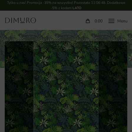
Tylko u nas! Promocja -35% na wszystko! Pozostało
11:06:47
. Dodatkowe
-5% z kodem
LATO
0.00