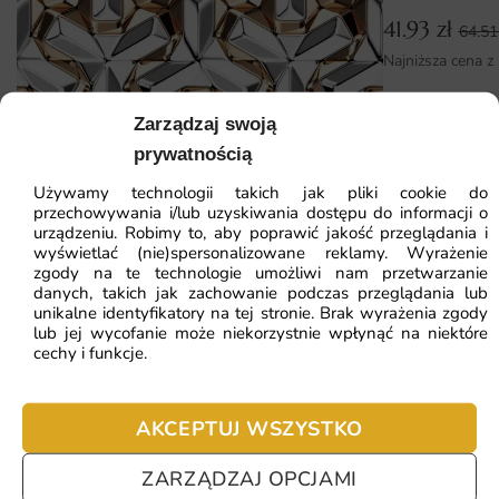
tapety — klej nakładasz na ścianę, a pasy układasz na styk,
41.93
zł
64.5
bez zakładek.
Najniższa cena z
Dlaczego warto wybrać tę fototapetę
Zarządzaj swoją
Fototapeta Kompozycja Liści to inwestycja w wnętrze,
Fototapeta Białe Płytki 3D
prywatnością
które ma robić wrażenie na domownikach i gościach.
Używamy technologii takich jak pliki cookie do
Wybierając ten projekt, otrzymujesz dekorację
przechowywania i/lub uzyskiwania dostępu do informacji o
41.93
zł
64.51
zł
urządzeniu. Robimy to, aby poprawić jakość przeglądania i
dopasowaną do swoich wymiarów, wykonaną z myślą o
wyświetlać (nie)spersonalizowane reklamy. Wyrażenie
Najniższa cena z 30 dni:
41.93
zł
codziennym użytkowaniu. Poniżej najważniejsze atuty w
zgody na te technologie umożliwi nam przetwarzanie
skrócie:
danych, takich jak zachowanie podczas przeglądania lub
ZOBACZ WSZYSTKIE
unikalne identyfikatory na tej stronie. Brak wyrażenia zgody
lub jej wycofanie może niekorzystnie wpłynąć na niektóre
Możliwość czyszczenia wilgotną ściereczką
cechy i funkcje.
Stylowy kolorystyka dopasowana do nowoczesnych i
Najczęściej zadawane pytania
klasycznych aranżacji
AKCEPTUJ WSZYSTKO
Pomagamy i doradzamy przy każdym zakupie. Ale jeżeli
Matowa powierzchnia bez refleksów świetlnych
ZARZĄDZAJ OPCJAMI
nie chcesz czekać – sprawdź najczęściej zadawane pytania.
Produkcja na wymiar — idealne dopasowanie do Twojej