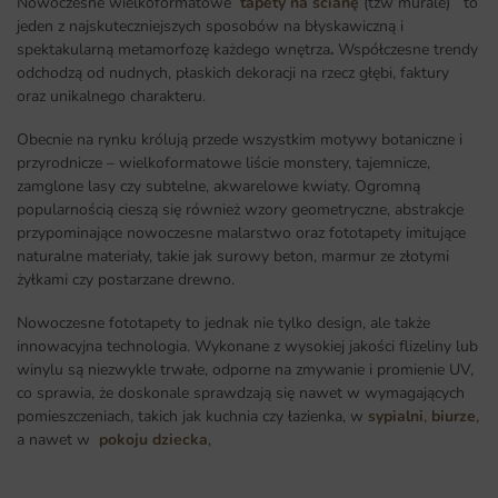
Nowoczesne wielkoformatowe
tapety na ścianę
(tzw murale) to
jeden z najskuteczniejszych sposobów na błyskawiczną i
spektakularną metamorfozę każdego wnętrza
.
Współczesne trendy
odchodzą od nudnych, płaskich dekoracji na rzecz głębi, faktury
oraz unikalnego charakteru.
Obecnie na rynku królują przede wszystkim motywy botaniczne i
przyrodnicze – wielkoformatowe liście monstery, tajemnicze,
zamglone lasy czy subtelne, akwarelowe kwiaty. Ogromną
popularnością cieszą się również wzory geometryczne, abstrakcje
przypominające nowoczesne malarstwo oraz fototapety imitujące
naturalne materiały, takie jak surowy beton, marmur ze złotymi
żyłkami czy postarzane drewno.
Nowoczesne fototapety to jednak nie tylko design, ale także
innowacyjna technologia. Wykonane z wysokiej jakości flizeliny lub
winylu są niezwykle trwałe, odporne na zmywanie i promienie UV,
co sprawia, że doskonale sprawdzają się nawet w wymagających
pomieszczeniach, takich jak kuchnia czy łazienka, w
sypialni
,
biurze
,
a nawet w
pokoju dziecka
,