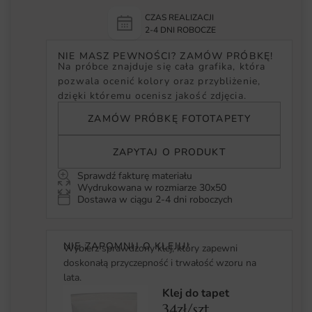
CZAS REALIZACJI
2-4 DNI ROBOCZE
NIE MASZ PEWNOŚCI? ZAMÓW PRÓBKĘ!
Na próbce znajduje się cała grafika, która
pozwala ocenić kolory oraz przybliżenie,
dzięki któremu ocenisz jakość zdjęcia.
ZAMÓW PRÓBKĘ FOTOTAPETY
ZAPYTAJ O PRODUKT
Sprawdź fakturę materiału
Wydrukowana w rozmiarze 30x50
Dostawa w ciągu 2-4 dni roboczych
NIE ZAPOMNIJ O KLEJU!
Wybierz sprawdzony klej, który zapewni
doskonałą przyczepność i trwałość wzoru na
lata.
Klej do tapet
34zł/szt