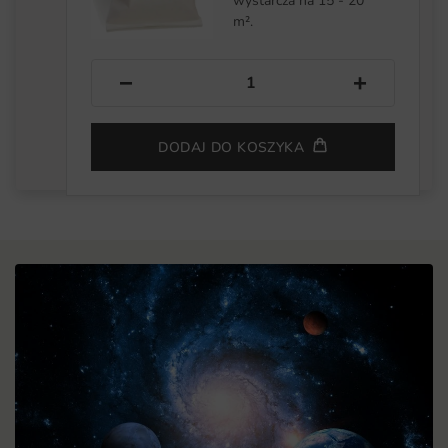
wystarcza na 15 - 20
m².
−
+
DODAJ DO KOSZYKA