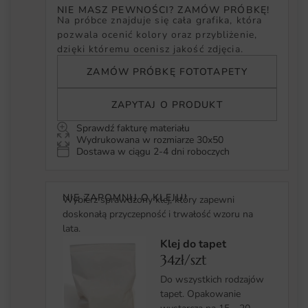
NIE MASZ PEWNOŚCI? ZAMÓW PRÓBKĘ!
Na próbce znajduje się cała grafika, która
pozwala ocenić kolory oraz przybliżenie,
dzięki któremu ocenisz jakość zdjęcia.
ZAMÓW PRÓBKĘ FOTOTAPETY
ZAPYTAJ O PRODUKT
Sprawdź fakturę materiału
Wydrukowana w rozmiarze 30x50
Dostawa w ciągu 2-4 dni roboczych
NIE ZAPOMNIJ O KLEJU!
Wybierz sprawdzony klej, który zapewni
doskonałą przyczepność i trwałość wzoru na
lata.
Klej do tapet
34zł/szt
Do wszystkich rodzajów
tapet. Opakowanie