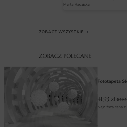
Wysoka jakość materiałów zapewniająca trwałość i
Marta Radzicka
łatwość w czyszczeniu
Uniwersalność zastosowania, pasująca do różnych stylów
wnętrz
ZOBACZ WSZYSTKIE
Możliwość aranżacji zarówno w domowych, jak i
biurowych przestrzeniach
Stymulujący design, który inspiruje i pobudza wyobraźnię
ZOBACZ POLECANE
Fototapeta S
41.93
zł
64.5
Najniższa cena z