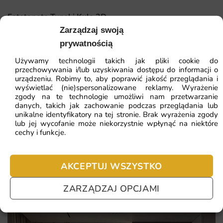
Fototapeta Tunel i Kule 3D
Zarządzaj swoją
prywatnością
41.93
zł
64.51
zł
Używamy technologii takich jak pliki cookie do
Najniższa cena z 30 dni:
41.93
zł
przechowywania i/lub uzyskiwania dostępu do informacji o
urządzeniu. Robimy to, aby poprawić jakość przeglądania i
wyświetlać (nie)spersonalizowane reklamy. Wyrażenie
ZOBACZ WSZYSTKIE
zgody na te technologie umożliwi nam przetwarzanie
danych, takich jak zachowanie podczas przeglądania lub
unikalne identyfikatory na tej stronie. Brak wyrażenia zgody
lub jej wycofanie może niekorzystnie wpłynąć na niektóre
Najczęściej zadawane pytania
cechy i funkcje.
Pomagamy i doradzamy przy każdym zakupie. Ale jeżeli
nie chcesz czekać – sprawdź najczęściej zadawane pytania.
AKCEPTUJ WSZYSTKO
ZARZĄDZAJ OPCJAMI