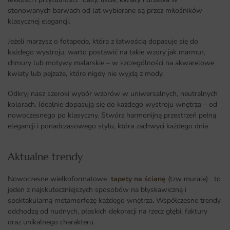
stonowanych barwach od lat wybierane są przez miłośników
klasycznej elegancji.
Jeżeli marzysz o fotapecie, która z łatwością dopasuje się do
każdego wystroju, warto postawić na takie wzory jak marmur,
chmury lub motywy malarskie – w szczególności na akwarelowe
kwiaty lub pejzaże, które nigdy nie wyjdą z mody.
Odkryj nasz szeroki wybór wzorów w uniwersalnych, neutralnych
kolorach. Idealnie dopasują się do każdego wystroju wnętrza – od
nowoczesnego po klasyczny. Stwórz harmonijną przestrzeń pełną
elegancji i ponadczasowego stylu, która zachwyci każdego dnia
Aktualne trendy​
Nowoczesne wielkoformatowe
tapety na ścianę
(tzw murale) to
jeden z najskuteczniejszych sposobów na błyskawiczną i
spektakularną metamorfozę każdego wnętrza
.
Współczesne trendy
odchodzą od nudnych, płaskich dekoracji na rzecz głębi, faktury
oraz unikalnego charakteru.