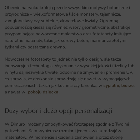
Obecnie na rynku królują przede wszystkim motywy botaniczne i
przyrodnicze – wielkoformatowe liście monstery, tajemnicze,
zamglone lasy czy subtelne, akwarelowe kwiaty. Ogromną
popularnością cieszą się również wzory geometryczne, abstrakcje
przypominające nowoczesne malarstwo oraz fototapety imitujące
naturalne materiały, takie jak surowy beton, marmur ze złotymi
żyłkami czy postarzane drewno.
Nowoczesne fototapety to jednak nie tylko design, ale także
innowacyjna technologia. Wykonane z wysokiej jakości flizeliny lub
winylu są niezwykle trwałe, odporne na zmywanie i promienie UV,
co sprawia, że doskonale sprawdzają się nawet w wymagających
pomieszczeniach, takich jak kuchnia czy łazienka, w
sypialni
,
biurze
,
a nawet w
pokoju dziecka
,
Duży wybór i dużo opcji personalizacji ​
W Dimuro możemy zmodyfikować fototapetę zgodnie z Twoimi
potrzebami. Sam wybierasz rozmiar i jeden z wielu rodzajów
materiałów. W momencie składania zamówienia przez stronę