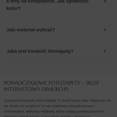
a inny na komputerze. Jak sprawdzić
kolor?
Jaki materiał wybrać?
Jaka jest trwałość fototapety?
PONADCZASOWE FOTOTAPETY - SKLEP
INTERNETOWY DIMURO.PL​
Szukasz fototapety, która będzie Ci służyć przez lata i dopasuje się
do zmian we wnętrzu? U nas znajdziesz ponadczasowe i
uniwersalne
motywy roślinne
, które nadają pomieszczeniom
lekkości i przytulności. Lasy, liście, kwiaty i drzewa w