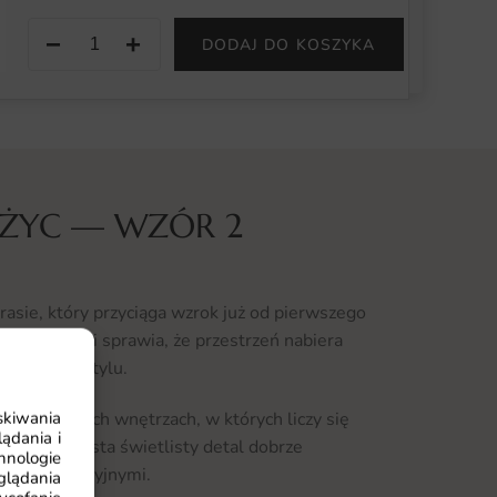
−
+
DODAJ DO KOSZYKA
ĘŻYC — WZÓR 2
rasie, który przyciąga wzrok już od pierwszego
a sceneria i sprawia, że przestrzeń nabiera
idualnego stylu.
skiwania
owoczesnych wnętrzach, w których liczy się
ądania i
ją. Wyrazista świetlisty detal dobrze
hnologie
lami aranżacyjnymi.
glądania