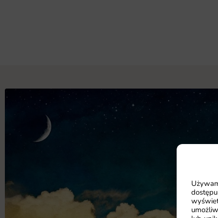
Używamy
dostępu
wyświet
umożliw