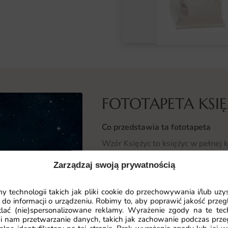
FOTOTAPETA KSI
Co przedstawia ta fototapeta
Wzór Księżyc to księżyc w pełnej k
spojrzenia. Kompozycja oddaje nocn
Zarządzaj swoją prywatnością
wyrazistego charakteru oraz indyw
 technologii takich jak pliki cookie do przechowywania i/lub uzy
Motyw zaprojektowano z myślą o n
 do informacji o urządzeniu. Robimy to, aby poprawić jakość przegl
równowaga między estetyką a funkc
lać (nie)spersonalizowane reklamy. Wyrażenie zgody na te tec
komponuje się z różnorodnymi sty
i nam przetwarzanie danych, takich jak zachowanie podczas prze