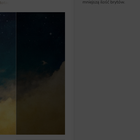
mniejszą ilość brytów.
totapety do salonu
Fototapeta Księżyc