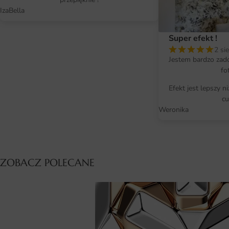
IzaBella
Super efekt !
2 si
Jestem bardzo zad
fo
Efekt jest lepszy n
cu
Weronika
ZOBACZ POLECANE