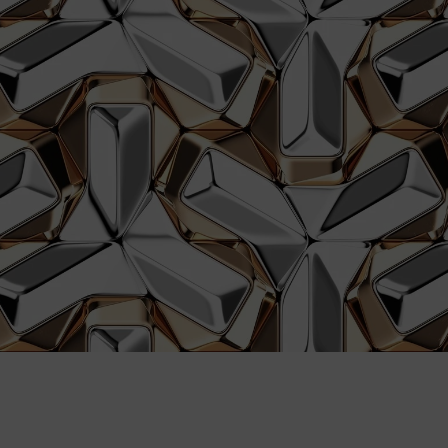
Ekologiczne tusze i certyfikowane
alergików.
Szybka wysyłka i prosty montaż dzię
zamówienia.