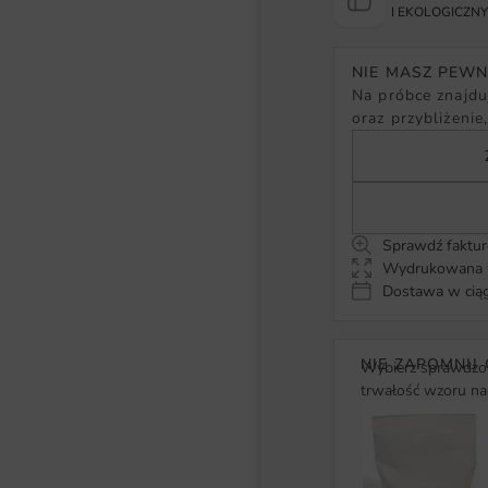
I EKOLOGICZN
NIE MASZ PEW
Na próbce znajduj
oraz przybliżenie
Sprawdź faktur
Wydrukowana w
Dostawa w ciąg
NIE ZAPOMNIJ 
Wybierz sprawdzon
trwałość wzoru na 