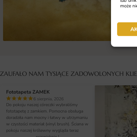
lub unik
może nie
A
ZAUFAŁO NAM TYSIĄCE ZADOWOLONYCH KL
Fototapeta ZAMEK
6 sierpnia, 2026
Do pokoju naszej córeczki wybraliśmy
fototapetę z zamkiem. Pomocna obsługa
doradziła nam mocny i łatwy w utrzymaniu
w czystości materiał (vinyl brush). Ściana w
pokoju naszej królewny wygląda teraz
przepięknie !