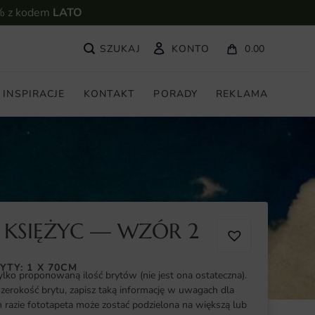
% z kodem
LATO
KONTO
0.00
INSPIRACJE
KONTAKT
PORADY
REKLAMA
 KSIĘŻYC — WZÓR 2
YTY: 1 X 70CM
ylko proponowaną ilość brytów (nie jest ona ostateczna).
szerokość brytu, zapisz taką informację w uwagach dla
razie fototapeta może zostać podzielona na większą lub