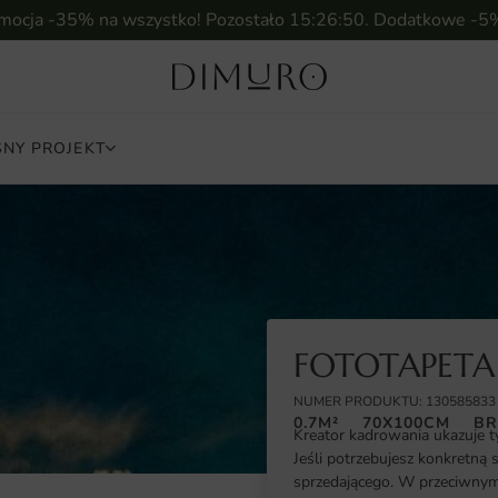
omocja -35% na wszystko! Pozostało
15:26:49
. Dodatkowe -5
NY PROJEKT
FOTOTAPETA
NUMER PRODUKTU: 130585833
0.7M²
70X100CM
BR
Kreator kadrowania ukazuje t
Jeśli potrzebujesz konkretną 
sprzedającego. W przeciwnym 