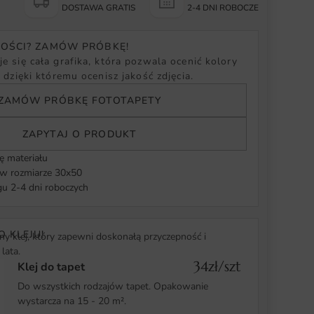
Y
DOSTAWA GRATIS
2-4 DNI ROBOCZE
NOŚCI? ZAMÓW PRÓBKĘ!
e się cała grafika, która pozwala ocenić kolory
, dzięki któremu ocenisz jakość zdjęcia.
ZAMÓW PRÓBKĘ FOTOTAPETY
ZAPYTAJ O PRODUKT
ę materiału
 rozmiarze 30x50
u 2-4 dni roboczych
O KLEJU!
y klej, który zapewni doskonałą przyczepność i
lata.
34zł/szt
Klej do tapet
Do wszystkich rodzajów tapet. Opakowanie
wystarcza na 15 - 20 m².