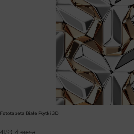
Fototapeta Białe Płytki 3D
41.93
zł
64.51
zł