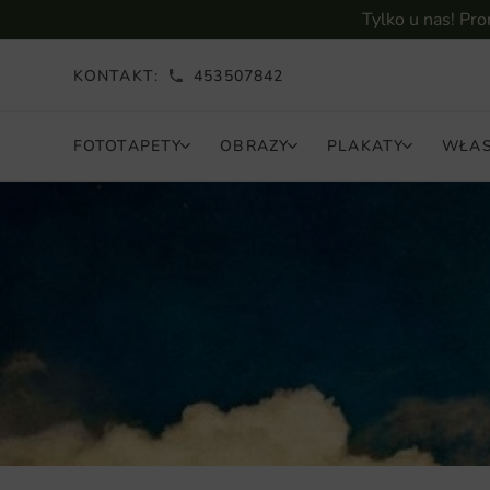
Tylko u nas! Pr
KONTAKT:
453507842
FOTOTAPETY
OBRAZY
PLAKATY
WŁAS