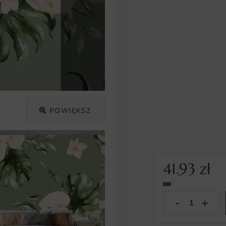
POWIĘKSZ
41.93
zł