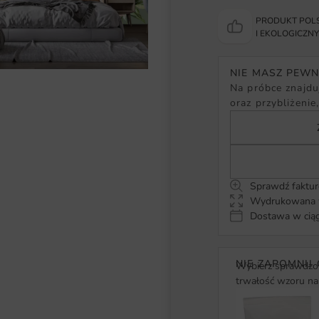
PRODUKT POLS
I EKOLOGICZN
NIE MASZ PEW
Na próbce znajduj
oraz przybliżenie
Sprawdź faktur
Wydrukowana w
Dostawa w ciąg
NIE ZAPOMNIJ 
Wybierz sprawdzon
trwałość wzoru na 