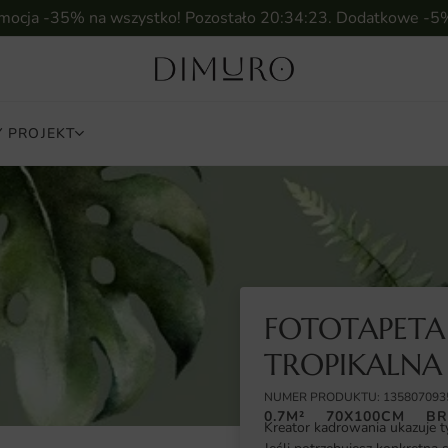
omocja -35% na wszystko! Pozostało
20:34:22
. Dodatkowe -5
 PROJEKT
FOTOTAPET
TROPIKALNA 
NUMER PRODUKTU: 135807093
0.7M²
70X100CM
BR
Kreator kadrowania ukazuje t