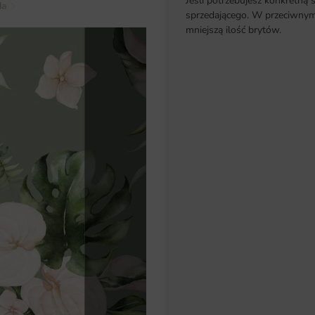
Jeśli potrzebujesz konkretną 
da
Kwiaty
Fototapeta Kwiatowa Tropikalna Ilustracja
sprzedającego. W przeciwnym 
mniejszą ilość brytów.