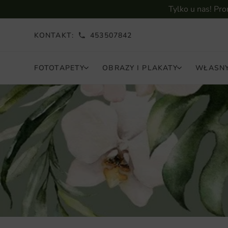
Tylko u nas! Pr
KONTAKT:
453507842
FOTOTAPETY
OBRAZY I PLAKATY
WŁASNY