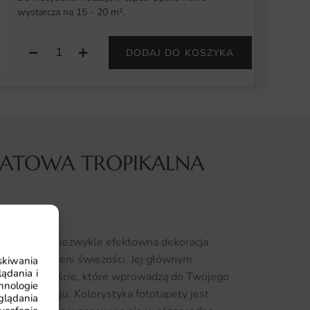
wystarcza na 15 - 20 m².
−
+
DODAJ DO KOSZYKA
IATOWA TROPIKALNA
ustracja to niezwykle efektowna dekoracja
daje przestrzeni świeżości. Jej głównym
skiwania
ądania i
iaty oraz liście, które wprowadzą do Twojego
hnologie
ikalnego raju. Kolorystyka fototapety jest
glądania