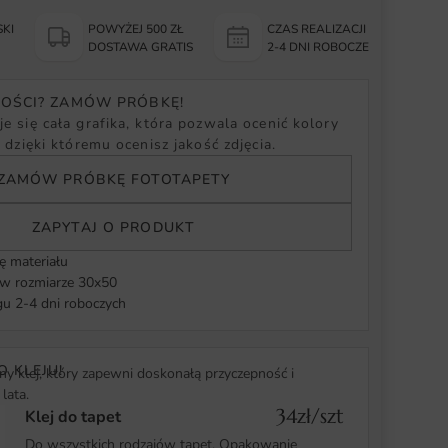
KI
POWYŻEJ 500 ZŁ
CZAS REALIZACJI
Y
DOSTAWA GRATIS
2-4 DNI ROBOCZE
NOŚCI? ZAMÓW PRÓBKĘ!
e się cała grafika, która pozwala ocenić kolory
, dzięki któremu ocenisz jakość zdjęcia.
ZAMÓW PRÓBKĘ FOTOTAPETY
ZAPYTAJ O PRODUKT
ę materiału
 rozmiarze 30x50
u 2-4 dni roboczych
O KLEJU!
y klej, który zapewni doskonałą przyczepność i
lata.
34zł/szt
Klej do tapet
Do wszystkich rodzajów tapet. Opakowanie