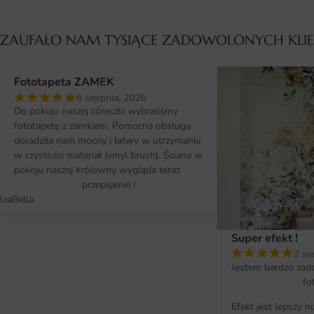
ZAUFAŁO NAM TYSIĄCE ZADOWOLONYCH KL
Fototapeta ZAMEK
6 sierpnia, 2026
Do pokoju naszej córeczki wybraliśmy
fototapetę z zamkiem. Pomocna obsługa
doradziła nam mocny i łatwy w utrzymaniu
w czystości materiał (vinyl brush). Ściana w
pokoju naszej królewny wygląda teraz
przepięknie !
IzaBella
Super efekt !
2 si
Jestem bardzo zad
fo
Efekt jest lepszy n