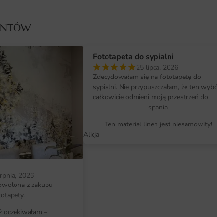
nie traci na atrakcyjności.
Wymiary na miarę i łatwy montaż
IENTÓW
Fototapeta Kwiatowa Tropikalna Il
pozwala na idealne dopasowanie d
Fototapeta do sypialni
rozmiarach standardowych lub na
25 lipca, 2026
Zdecydowałam się na fototapetę do
wybraną ścianę. Montaż fototapety 
sypialni. Nie przypuszczałam, że ten wyb
cieszyć się nową dekoracją w krót
całkowicie odmieni moją przestrzeń do
niezbędne akcesoria, a szczegółowa
spania.
Ten materiał linen jest niesamowity!
Dlaczego warto wybrać tę fotota
Alicja
Wyjątkowy design, który przyciąga
Wysoka jakość materiału i druku, z
Możliwość zamówienia na wymiar,
erpnia, 2026
owolona z zakupu
przestrzeni.
totapety.
Łatwy montaż, który nie wymaga sp
iż oczekiwałam –