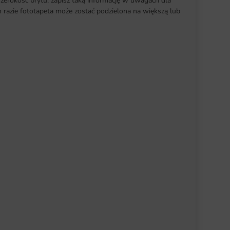
szerokość brytu, zapisz taką informację w uwagach dla
razie fototapeta może zostać podzielona na większą lub