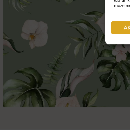
lub unik
może nie
A