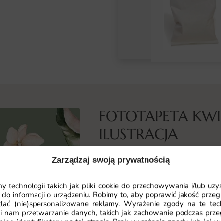
FOTOTAPETA KW
ILUSTRACJA
Co przedstawia ta fototapeta
Zarządzaj swoją prywatnością
Fototapeta Kwiatowa Tropikalna Il
wnętrz, która przyciąga wzrok i do
 technologii takich jak pliki cookie do przechowywania i/lub uzy
 do informacji o urządzeniu. Robimy to, aby poprawić jakość przegl
motywem są piękne, egzotyczne kw
lać (nie)spersonalizowane reklamy. Wyrażenie zgody na te tec
wnętrza niepowtarzalny klimat trop
i nam przetwarzanie danych, takich jak zachowanie podczas prze