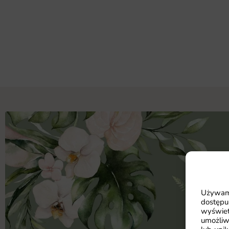
Używamy
dostępu
wyświet
umożliw