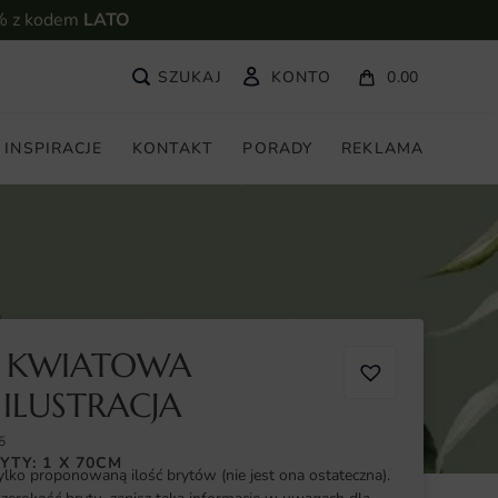
% z kodem
LATO
KONTO
0.00
INSPIRACJE
KONTAKT
PORADY
REKLAMA
A KWIATOWA
ILUSTRACJA
5
YTY: 1 X 70CM
ylko proponowaną ilość brytów (nie jest ona ostateczna).