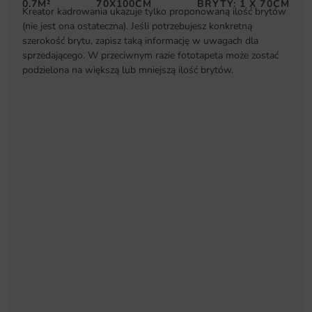
0.7M²
70X100CM
BRYTY: 1 X 70CM
Kreator kadrowania ukazuje tylko proponowaną ilość brytów
(nie jest ona ostateczna). Jeśli potrzebujesz konkretną
szerokość brytu, zapisz taką informację w uwagach dla
sprzedającego. W przeciwnym razie fototapeta może zostać
podzielona na większą lub mniejszą ilość brytów.