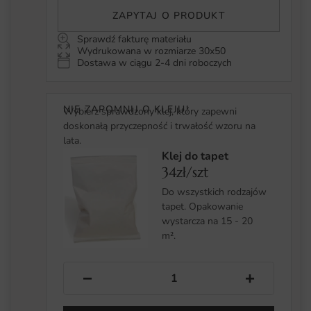
ZAPYTAJ O PRODUKT
Sprawdź fakturę materiału
Wydrukowana w rozmiarze 30x50
Dostawa w ciągu 2-4 dni roboczych
NIE ZAPOMNIJ O KLEJU!
Wybierz sprawdzony klej, który zapewni
doskonałą przyczepność i trwałość wzoru na
lata.
Klej do tapet
34zł/szt
Do wszystkich rodzajów
tapet. Opakowanie
wystarcza na 15 - 20
m².
−
+