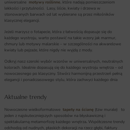
uniwersalne
motywy roślinne
, które nadają pomieszczeniom
lekkości i przytulności. Lasy, liście, kwiaty i drzewa w
stonowanych barwach od lat wybierane są przez miłośników
klasycznej elegancji.
Jeżeli marzysz o fotapecie, która z łatwością dopasuje się do
każdego wystroju, warto postawić na takie wzory jak marmur,
chmury lub motywy malarskie – w szczególności na akwarelowe
kwiaty lub pejzaże, które nigdy nie wyjdą z mody.
Odkryj nasz szeroki wybór wzorów w uniwersalnych, neutralnych
kolorach. Idealnie dopasują się do każdego wystroju wnętrza – od
nowoczesnego po klasyczny. Stwórz harmonijną przestrzeń pełną
elegancji i ponadczasowego stylu, która zachwyci każdego dnia
Aktualne trendy​
Nowoczesne wielkoformatowe
tapety na ścianę
(tzw murale) to
jeden z najskuteczniejszych sposobów na błyskawiczną i
spektakularną metamorfozę każdego wnętrza
.
Współczesne trendy
odchodzą od nudnych, płaskich dekoracji na rzecz głębi, faktury