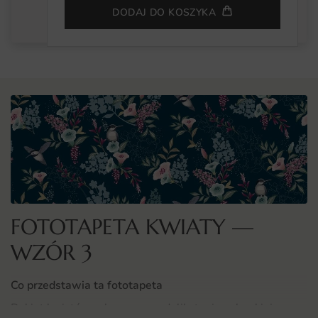
DODAJ DO KOSZYKA
FOTOTAPETA KWIATY —
WZÓR 3
Co przedstawia ta fototapeta
Bukiet kwiatów uchwycony w delikatnej, malarskiej