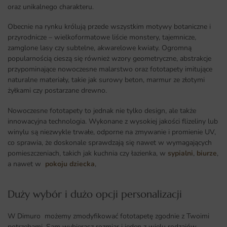
oraz unikalnego charakteru.
Obecnie na rynku królują przede wszystkim motywy botaniczne i
przyrodnicze – wielkoformatowe liście monstery, tajemnicze,
zamglone lasy czy subtelne, akwarelowe kwiaty. Ogromną
popularnością cieszą się również wzory geometryczne, abstrakcje
przypominające nowoczesne malarstwo oraz fototapety imitujące
naturalne materiały, takie jak surowy beton, marmur ze złotymi
żyłkami czy postarzane drewno.
Nowoczesne fototapety to jednak nie tylko design, ale także
innowacyjna technologia. Wykonane z wysokiej jakości flizeliny lub
winylu są niezwykle trwałe, odporne na zmywanie i promienie UV,
co sprawia, że doskonale sprawdzają się nawet w wymagających
pomieszczeniach, takich jak kuchnia czy łazienka, w
sypialni
,
biurze
,
a nawet w
pokoju dziecka
,
Duży wybór i dużo opcji personalizacji ​
W Dimuro możemy zmodyfikować fototapetę zgodnie z Twoimi
potrzebami. Sam wybierasz rozmiar i jeden z wielu rodzajów