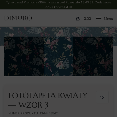
Tylko u nas! Promocja -35% na wszystko! Pozostało
13:43:39
. Dodatkowe
-5% z kodem
LATO
0.00
FOTOTAPETA KWIATY
— WZÓR 3
NUMER PRODUKTU: 1244448542