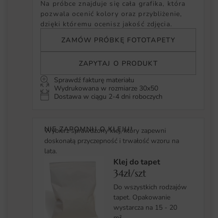
Na próbce znajduje się cała grafika, która
pozwala ocenić kolory oraz przybliżenie,
dzięki któremu ocenisz jakość zdjęcia.
ZAMÓW PRÓBKĘ FOTOTAPETY
ZAPYTAJ O PRODUKT
Sprawdź fakturę materiału
Wydrukowana w rozmiarze 30x50
Dostawa w ciągu 2-4 dni roboczych
NIE ZAPOMNIJ O KLEJU!
Wybierz sprawdzony klej, który zapewni
doskonałą przyczepność i trwałość wzoru na
lata.
Klej do tapet
34zł/szt
Do wszystkich rodzajów
tapet. Opakowanie
wystarcza na 15 - 20
m².