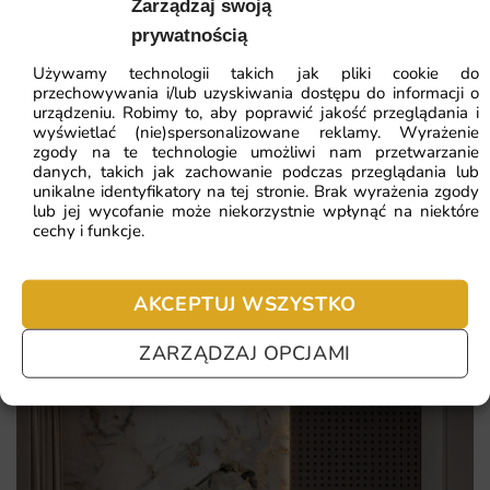
Zarządzaj swoją
Sprawdź, co konkretnie wyróżnia tę propozycję:
Najniższa cena z 30 dni:
41.93
zł
prywatnością
etniczno-roślinna kompozycja
ZOBACZ WSZYSTKIE
Używamy technologii takich jak pliki cookie do
przechowywania i/lub uzyskiwania dostępu do informacji o
stylistyka boho z duszą
urządzeniu. Robimy to, aby poprawić jakość przeglądania i
wyświetlać (nie)spersonalizowane reklamy. Wyrażenie
ciepłe, opowieściowe kolory
zgody na te technologie umożliwi nam przetwarzanie
Najczęściej zadawane pytania
danych, takich jak zachowanie podczas przeglądania lub
wzór dla wielbicieli warstw i detali
unikalne identyfikatory na tej stronie. Brak wyrażenia zgody
lub jej wycofanie może niekorzystnie wpłynąć na niektóre
Pomagamy i doradzamy przy każdym zakupie. Ale jeżeli
cechy i funkcje.
nie chcesz czekać – sprawdź najczęściej zadawane pytania.
AKCEPTUJ WSZYSTKO
ZARZĄDZAJ OPCJAMI