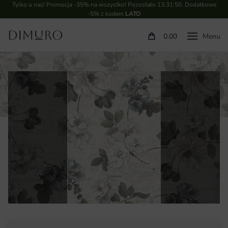
Tylko u nas! Promocja -35% na wszystko! Pozostało
13:31:49
. Dodatkowe
-5% z kodem
LATO
0.00