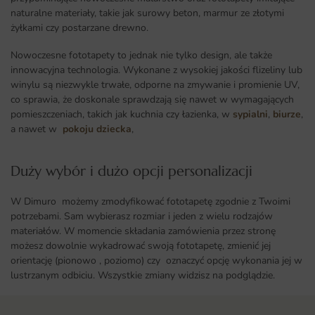
naturalne materiały, takie jak surowy beton, marmur ze złotymi
żyłkami czy postarzane drewno.
Nowoczesne fototapety to jednak nie tylko design, ale także
innowacyjna technologia. Wykonane z wysokiej jakości flizeliny lub
winylu są niezwykle trwałe, odporne na zmywanie i promienie UV,
co sprawia, że doskonale sprawdzają się nawet w wymagających
pomieszczeniach, takich jak kuchnia czy łazienka, w
sypialni
,
biurze
,
a nawet w
pokoju dziecka
,
Duży wybór i dużo opcji personalizacji ​
W Dimuro możemy zmodyfikować fototapetę zgodnie z Twoimi
potrzebami. Sam wybierasz rozmiar i jeden z wielu rodzajów
materiałów. W momencie składania zamówienia przez stronę
możesz dowolnie wykadrować swoją fototapetę, zmienić jej
orientację (pionowo , poziomo) czy oznaczyć opcję wykonania jej w
lustrzanym odbiciu. Wszystkie zmiany widzisz na podglądzie.