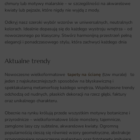
chmury lub motywy malarskie – w szczególności na akwarelowe
kwiaty lub pejzaże, które nigdy nie wyjdą z mody.
Odkryj nasz szeroki wybór wzorów w uniwersalnych, neutralnych
kolorach. Idealnie dopasują się do każdego wystroju wnętrza – od
nowoczesnego po klasyczny. Stwórz harmonijną przestrzeń pełną
elegancji i ponadczasowego stylu, która zachwyci każdego dnia
Aktualne trendy​
Nowoczesne wielkoformatowe
tapety na ścianę
(tzw murale) to
jeden z najskuteczniejszych sposobów na błyskawiczną i
spektakularną metamorfozę każdego wnętrza
.
Współczesne trendy
odchodzą od nudnych, płaskich dekoracji na rzecz głębi, faktury
oraz unikalnego charakteru.
Obecnie na rynku królują przede wszystkim motywy botaniczne i
przyrodnicze – wielkoformatowe liście monstery, tajemnicze,
zamglone lasy czy subtelne, akwarelowe kwiaty. Ogromną
popularnością cieszą się również wzory geometryczne, abstrakcje
przypominające nowoczesne malarstwo oraz fototapety imitujące