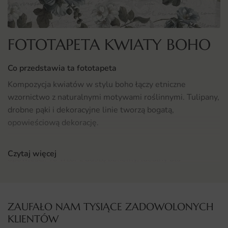
FOTOTAPETA KWIATY BOHO
Co przedstawia ta fototapeta
Kompozycja kwiatów w stylu boho łączy etniczne
wzornictwo z naturalnymi motywami roślinnymi. Tulipany,
drobne pąki i dekoracyjne linie tworzą bogatą,
opowieściową dekorację.
Motyw pasuje do wnętrz, które kochają warstwy, kolory i
Czytaj więcej
opowieści. To wzór z duszą bohemy, idealny dla
artystycznych dusz.
Gdzie sprawdzi się fototapeta Kwiaty Boho
ZAUFAŁO NAM TYSIĄCE ZADOWOLONYCH
Fototapeta Kwiaty Boho sprawdzi się jako efektowne tło
KLIENTÓW
sofy w salonie, dekoracja ściany za telewizorem albo