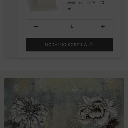
wystarcza na 15 - 20
m².
−
+
DODAJ DO KOSZYKA