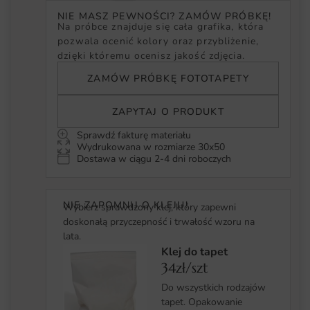
NIE MASZ PEWNOŚCI? ZAMÓW PRÓBKĘ!
Na próbce znajduje się cała grafika, która
pozwala ocenić kolory oraz przybliżenie,
dzięki któremu ocenisz jakość zdjęcia.
ZAMÓW PRÓBKĘ FOTOTAPETY
ZAPYTAJ O PRODUKT
Sprawdź fakturę materiału
Wydrukowana w rozmiarze 30x50
Dostawa w ciągu 2-4 dni roboczych
NIE ZAPOMNIJ O KLEJU!
Wybierz sprawdzony klej, który zapewni
doskonałą przyczepność i trwałość wzoru na
lata.
Klej do tapet
34zł/szt
Do wszystkich rodzajów
tapet. Opakowanie