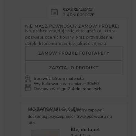
CZAS REALIZACJI
2-4 DNI ROBOCZE
NIE MASZ PEWNOŚCI? ZAMÓW PRÓBKĘ!
Na próbce znajduje się cała grafika, która
pozwala ocenić kolory oraz przybliżenie,
dzięki któremu ocenisz jakość zdjęcia.
ZAMÓW PRÓBKĘ FOTOTAPETY
ZAPYTAJ O PRODUKT
Sprawdź fakturę materiału
Wydrukowana w rozmiarze 30x50
Dostawa w ciągu 2-4 dni roboczych
NIE ZAPOMNIJ O KLEJU!
Wybierz sprawdzony klej, który zapewni
doskonałą przyczepność i trwałość wzoru na
lata.
Klej do tapet