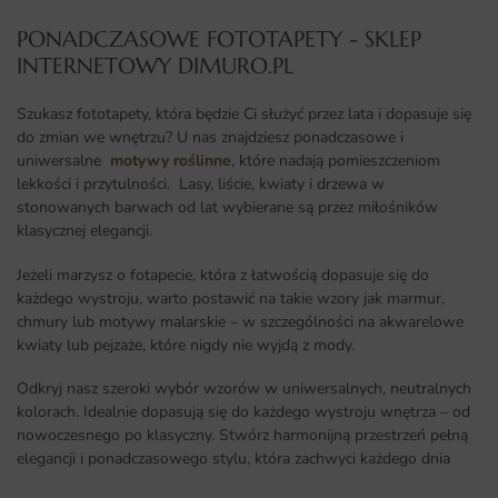
PONADCZASOWE FOTOTAPETY - SKLEP
INTERNETOWY DIMURO.PL​
Szukasz fototapety, która będzie Ci służyć przez lata i dopasuje się
do zmian we wnętrzu? U nas znajdziesz ponadczasowe i
uniwersalne
motywy roślinne
, które nadają pomieszczeniom
lekkości i przytulności. Lasy, liście, kwiaty i drzewa w
stonowanych barwach od lat wybierane są przez miłośników
klasycznej elegancji.
Jeżeli marzysz o fotapecie, która z łatwością dopasuje się do
każdego wystroju, warto postawić na takie wzory jak marmur,
chmury lub motywy malarskie – w szczególności na akwarelowe
kwiaty lub pejzaże, które nigdy nie wyjdą z mody.
Odkryj nasz szeroki wybór wzorów w uniwersalnych, neutralnych
kolorach. Idealnie dopasują się do każdego wystroju wnętrza – od
nowoczesnego po klasyczny. Stwórz harmonijną przestrzeń pełną
elegancji i ponadczasowego stylu, która zachwyci każdego dnia