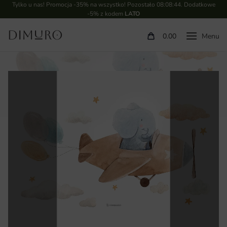
Tylko u nas! Promocja -35% na wszystko! Pozostało
08:08:43
. Dodatkowe
-5% z kodem
LATO
0.00