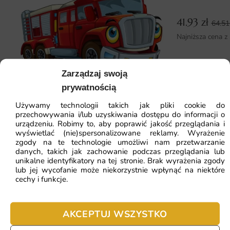
Materiał dostarczany jest w wygodnych pasach o
szerokości 50 cm, co ułatwia samodzielny montaż. Klej do
41.93
zł
64.5
flizeliny lub dedykowany podkład dla wersji
Najniższa cena z
samoprzylepnej to wszystko, czego potrzeba, aby uzyskać
profesjonalny efekt.
Zarządzaj swoją
Dlaczego warto wybrać tę fototapetę
prywatnością
Ta aranżacja wnosi do wnętrza wyjątkowy charakter.
Fototapeta Wóz Strażacki — wzór 2
Powody, dla których warto ją wybrać:
Używamy technologii takich jak pliki cookie do
przechowywania i/lub uzyskiwania dostępu do informacji o
urządzeniu. Robimy to, aby poprawić jakość przeglądania i
wyraziste detale uchwycone przez obiektyw
wyświetlać (nie)spersonalizowane reklamy. Wyrażenie
41.93
zł
64.51
zł
zgody na te technologie umożliwi nam przetwarzanie
naturalna scenografia pełna ruchu i emocji
Najniższa cena z 30 dni:
41.93
zł
danych, takich jak zachowanie podczas przeglądania lub
unikalne identyfikatory na tej stronie. Brak wyrażenia zgody
świetny wybór dla miłośników przyrody
lub jej wycofanie może niekorzystnie wpłynąć na niektóre
ZOBACZ WSZYSTKIE
cechy i funkcje.
ciekawy element rozmów i dekoracji wnętrza
AKCEPTUJ WSZYSTKO
Najczęściej zadawane pytania