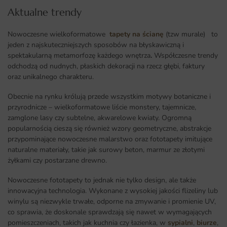
Aktualne trendy​
Nowoczesne wielkoformatowe
tapety na ścianę
(tzw murale) to
jeden z najskuteczniejszych sposobów na błyskawiczną i
spektakularną metamorfozę każdego wnętrza
.
Współczesne trendy
odchodzą od nudnych, płaskich dekoracji na rzecz głębi, faktury
oraz unikalnego charakteru.
Obecnie na rynku królują przede wszystkim motywy botaniczne i
przyrodnicze – wielkoformatowe liście monstery, tajemnicze,
zamglone lasy czy subtelne, akwarelowe kwiaty. Ogromną
popularnością cieszą się również wzory geometryczne, abstrakcje
przypominające nowoczesne malarstwo oraz fototapety imitujące
naturalne materiały, takie jak surowy beton, marmur ze złotymi
żyłkami czy postarzane drewno.
Nowoczesne fototapety to jednak nie tylko design, ale także
innowacyjna technologia. Wykonane z wysokiej jakości flizeliny lub
winylu są niezwykle trwałe, odporne na zmywanie i promienie UV,
co sprawia, że doskonale sprawdzają się nawet w wymagających
pomieszczeniach, takich jak kuchnia czy łazienka, w
sypialni
,
biurze
,