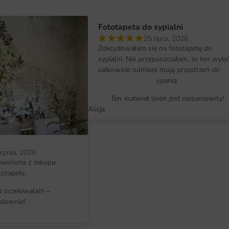
Każdą fototapetę realizujemy na 
Fototapeta do sypialni
ściany. Wzór jest kadrowany w tak
25 lipca, 2026
kompozycji pozostały widoczne na
Zdecydowałam się na fototapetę do
sypialni. Nie przypuszczałam, że ten wyb
Materiał dostarczany jest w wygod
całkowicie odmieni moją przestrzeń do
samodzielny montaż. Klej do flize
spania.
samoprzylepnej to wszystko, czego
Ten materiał linen jest niesamowity!
Alicja
Dlaczego warto wybrać tę fotota
Ta aranżacja wnosi do wnętrza wyj
wybrać:
erpnia, 2026
owolona z zakupu
uspokajające błękity sprzyjające 
totapety.
iluzja głębi, która powiększa pomi
iż oczekiwałam –
downie!
subtelna paleta dopasowana do ka
klimat wakacyjnego wybrzeża w 