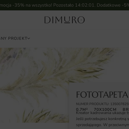
omocja -35% na wszystko! Pozostało
14:02:00
. Dodatkowe -5
NY PROJEKT
FOTOTAPETA 
NUMER PRODUKTU: 135007825
0.7M²
70X100CM
BR
Kreator kadrowania ukazuje t
Jeśli potrzebujesz konkretną 
sprzedającego. W przeciwnym 