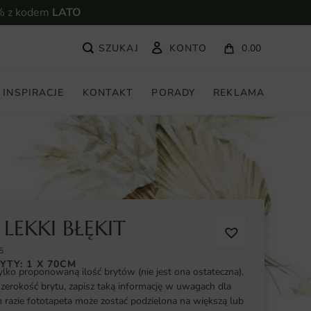
% z kodem
LATO
KONTO
0.00
INSPIRACJE
KONTAKT
PORADY
REKLAMA
LEKKI BŁĘKIT
5
YTY: 1 X 70CM
ylko proponowaną ilość brytów (nie jest ona ostateczna).
szerokość brytu, zapisz taką informację w uwagach dla
razie fototapeta może zostać podzielona na większą lub