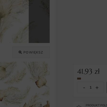
POWIĘKSZ
41.93
zł
PRODUKT POLS