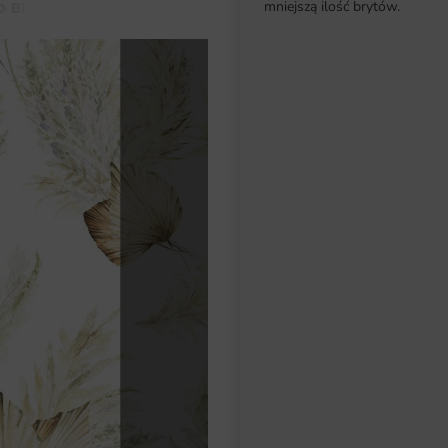
mniejszą ilość brytów.
Biel
Fototapeta Lekki Błękit