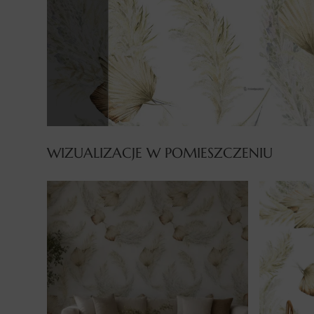
WIZUALIZACJE W POMIESZCZENIU