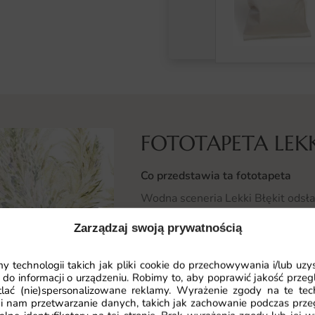
FOTOTAPETA LEKK
Co przedstawia ta fototapeta
Wodna sceneria Lekki Błękit odsłan
odcienie sprawiają, że wnętrze nab
Zarządzaj swoją prywatnością
Dzięki precyzyjnemu drukowi cyfr
 technologii takich jak pliki cookie do przechowywania i/lub uzy
pozostaje wyrazisty, a głębia kol
 do informacji o urządzeniu. Robimy to, aby poprawić jakość przegl
lać (nie)spersonalizowane reklamy. Wyrażenie zgody na te tec
Gdzie sprawdzi się fototapeta Lek
i nam przetwarzanie danych, takich jak zachowanie podczas prze