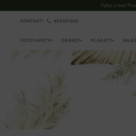
Tylko u nas! Pr
KONTAKT:
453507842
FOTOTAPETY
OBRAZY
PLAKATY
WŁAS