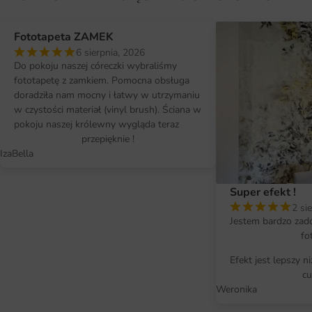
Fototapeta ZAMEK
6 sierpnia, 2026
Do pokoju naszej córeczki wybraliśmy
fototapetę z zamkiem. Pomocna obsługa
doradziła nam mocny i łatwy w utrzymaniu
w czystości materiał (vinyl brush). Ściana w
pokoju naszej królewny wygląda teraz
przepięknie !
IzaBella
Super efekt !
2 si
Jestem bardzo zad
fo
Efekt jest lepszy n
cu
Weronika