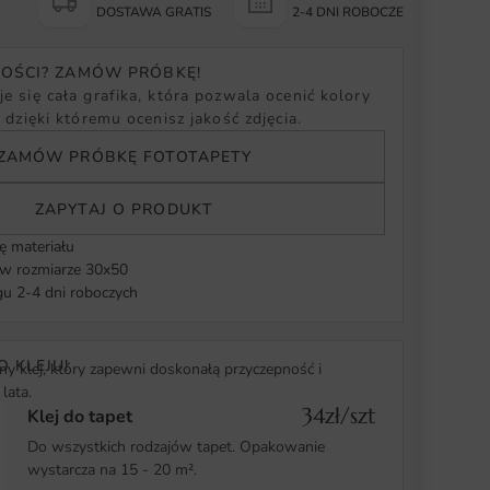
Y
DOSTAWA GRATIS
2-4 DNI ROBOCZE
NOŚCI? ZAMÓW PRÓBKĘ!
e się cała grafika, która pozwala ocenić kolory
, dzięki któremu ocenisz jakość zdjęcia.
ZAMÓW PRÓBKĘ FOTOTAPETY
ZAPYTAJ O PRODUKT
ę materiału
 rozmiarze 30x50
u 2-4 dni roboczych
O KLEJU!
y klej, który zapewni doskonałą przyczepność i
lata.
34zł/szt
Klej do tapet
Do wszystkich rodzajów tapet. Opakowanie
wystarcza na 15 - 20 m².