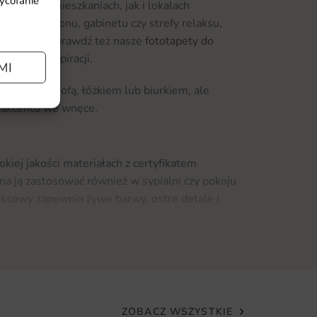
wycofanie
arówno w mieszkaniach, jak i lokalach
ycja do salonu, gabinetu czy strefy relaksu,
arakterem. Sprawdź też nasze
fototapety do
sujących inspiracji.
MI
cianie za sofą, łóżkiem lub biurkiem, ale
i akcentu we wnęce.
kiej jakości materiałach z certyfikatem
a ją zastosować również w sypialni czy pokoju
eksowy zapewnia żywe barwy, ostre detale i
w podłoży: gładkie flizelinowe, strukturalne
da wersja gwarantuje trwałość, intensywne
wet po wielu latach użytkowania.
ZOBACZ WSZYSTKIE