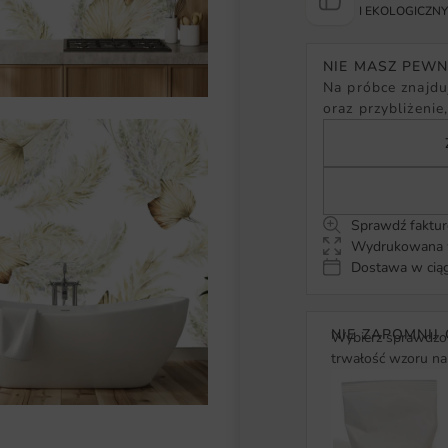
I EKOLOGICZN
NIE MASZ PEW
Na próbce znajduj
oraz przybliżenie
Sprawdź faktur
Wydrukowana w
Dostawa w ciąg
NIE ZAPOMNIJ 
Wybierz sprawdzon
trwałość wzoru na 