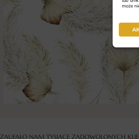
lub unik
może nie
A
ZAUFAŁO NAM TYSIĄCE ZADOWOLONYCH KL