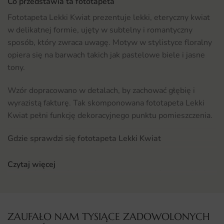
Co przedstawia ta fototapeta
Fototapeta Lekki Kwiat prezentuje lekki, eteryczny kwiat
w delikatnej formie, ujęty w subtelny i romantyczny
sposób, który zwraca uwagę. Motyw w stylistyce floralny
opiera się na barwach takich jak pastelowe biele i jasne
tony.
Wzór dopracowano w detalach, by zachować głębię i
wyrazistą fakturę. Tak skomponowana fototapeta Lekki
Kwiat pełni funkcję dekoracyjnego punktu pomieszczenia.
Gdzie sprawdzi się fototapeta Lekki Kwiat
Ten wzór sprawdzi się w aranżacjach salonu, gdzie tworzy
Czytaj więcej
efektowną ścianę za sofą lub ozdabia strefę telewizyjną.
Dobrze komponuje się z meblami w stylu nowoczesnym,
skandynawskim i klasycznym.
Jeśli szukasz innych propozycji, sprawdź pełną kolekcję
ZAUFAŁO NAM TYSIĄCE ZADOWOLONYCH