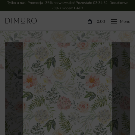
Tylko u nas! Promocja -35% na wszystko! Pozostało
03:34:51
. Dodatkowe
-5% z kodem
LATO
0.00