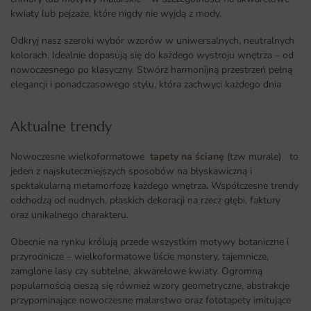
kwiaty lub pejzaże, które nigdy nie wyjdą z mody.
Odkryj nasz szeroki wybór wzorów w uniwersalnych, neutralnych
kolorach. Idealnie dopasują się do każdego wystroju wnętrza – od
nowoczesnego po klasyczny. Stwórz harmonijną przestrzeń pełną
elegancji i ponadczasowego stylu, która zachwyci każdego dnia
Aktualne trendy​
Nowoczesne wielkoformatowe
tapety na ścianę
(tzw murale) to
jeden z najskuteczniejszych sposobów na błyskawiczną i
spektakularną metamorfozę każdego wnętrza
.
Współczesne trendy
odchodzą od nudnych, płaskich dekoracji na rzecz głębi, faktury
oraz unikalnego charakteru.
Obecnie na rynku królują przede wszystkim motywy botaniczne i
przyrodnicze – wielkoformatowe liście monstery, tajemnicze,
zamglone lasy czy subtelne, akwarelowe kwiaty. Ogromną
popularnością cieszą się również wzory geometryczne, abstrakcje
przypominające nowoczesne malarstwo oraz fototapety imitujące