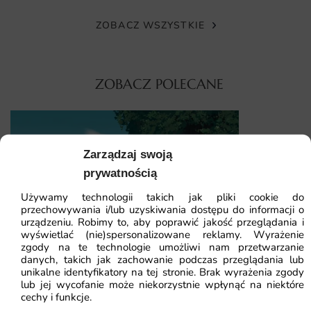
wydruk.
ZOBACZ WSZYSTKIE
Montaż przypomina klejenie tradycyjnej tapety. Wystarczy
klej do flizeliny, równa ściana i podstawowe narzędzia.
Pasy łączymy na styk, więc powierzchnia wygląda
ZOBACZ POLECANE
jednolicie.
Dlaczego warto wybrać tę fototapetę
Fototapeta Lekki Kwiat to inwestycja w wystrój, która
Fototapeta Me
Zarządzaj swoją
zmienia charakter pomieszczenia. Łączy artystyczny wzór z
prywatnością
trwałym wydrukiem. Oto powody, by ją wybrać:
41.93
zł
64.5
Używamy technologii takich jak pliki cookie do
przechowywania i/lub uzyskiwania dostępu do informacji o
Najniższa cena z
oryginalny motyw floralny w klimacie, który nadaje wnętrzu
urządzeniu. Robimy to, aby poprawić jakość przeglądania i
indywidualny styl;
wyświetlać (nie)spersonalizowane reklamy. Wyrażenie
zgody na te technologie umożliwi nam przetwarzanie
Fototapeta Spokój Pod Drzewem
żywe, trwałe kolory utrzymane w tonacji pastelowe biele i
danych, takich jak zachowanie podczas przeglądania lub
jasne tony, odporne na blaknięcie;
unikalne identyfikatory na tej stronie. Brak wyrażenia zgody
lub jej wycofanie może niekorzystnie wpłynąć na niektóre
41.93
zł
64.51
zł
wydruk na wymiar dopasowany do Twojej ściany, bez
cechy i funkcje.