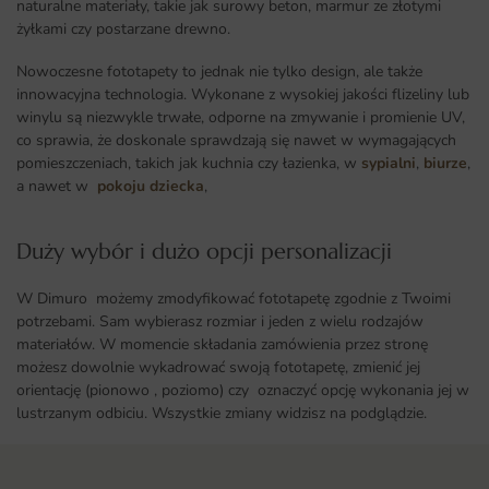
naturalne materiały, takie jak surowy beton, marmur ze złotymi
żyłkami czy postarzane drewno.
Nowoczesne fototapety to jednak nie tylko design, ale także
innowacyjna technologia. Wykonane z wysokiej jakości flizeliny lub
winylu są niezwykle trwałe, odporne na zmywanie i promienie UV,
co sprawia, że doskonale sprawdzają się nawet w wymagających
pomieszczeniach, takich jak kuchnia czy łazienka, w
sypialni
,
biurze
,
a nawet w
pokoju dziecka
,
Duży wybór i dużo opcji personalizacji ​
W Dimuro możemy zmodyfikować fototapetę zgodnie z Twoimi
potrzebami. Sam wybierasz rozmiar i jeden z wielu rodzajów
materiałów. W momencie składania zamówienia przez stronę
możesz dowolnie wykadrować swoją fototapetę, zmienić jej
orientację (pionowo , poziomo) czy oznaczyć opcję wykonania jej w
lustrzanym odbiciu. Wszystkie zmiany widzisz na podglądzie.