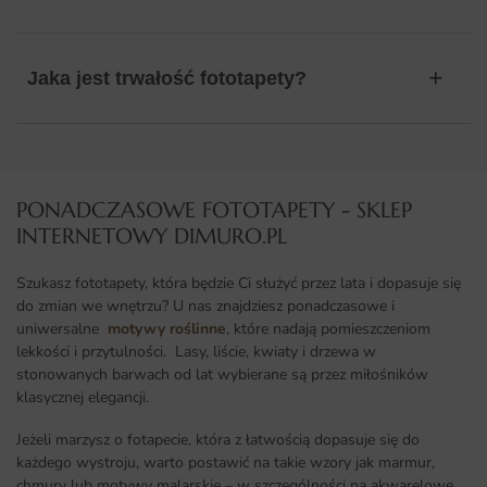
Jaka jest trwałość fototapety?
PONADCZASOWE FOTOTAPETY - SKLEP
INTERNETOWY DIMURO.PL​
Szukasz fototapety, która będzie Ci służyć przez lata i dopasuje się
do zmian we wnętrzu? U nas znajdziesz ponadczasowe i
uniwersalne
motywy roślinne
, które nadają pomieszczeniom
lekkości i przytulności. Lasy, liście, kwiaty i drzewa w
stonowanych barwach od lat wybierane są przez miłośników
klasycznej elegancji.
Jeżeli marzysz o fotapecie, która z łatwością dopasuje się do
każdego wystroju, warto postawić na takie wzory jak marmur,
chmury lub motywy malarskie – w szczególności na akwarelowe