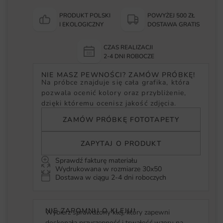
PRODUKT POLSKI
POWYŻEJ 500 ZŁ
I EKOLOGICZNY
DOSTAWA GRATIS
CZAS REALIZACJI
2-4 DNI ROBOCZE
NIE MASZ PEWNOŚCI? ZAMÓW PRÓBKĘ!
Na próbce znajduje się cała grafika, która
pozwala ocenić kolory oraz przybliżenie,
dzięki któremu ocenisz jakość zdjęcia.
ZAMÓW PRÓBKĘ FOTOTAPETY
ZAPYTAJ O PRODUKT
Sprawdź fakturę materiału
Wydrukowana w rozmiarze 30x50
Dostawa w ciągu 2-4 dni roboczych
NIE ZAPOMNIJ O KLEJU!
Wybierz sprawdzony klej, który zapewni
doskonałą przyczepność i trwałość wzoru na