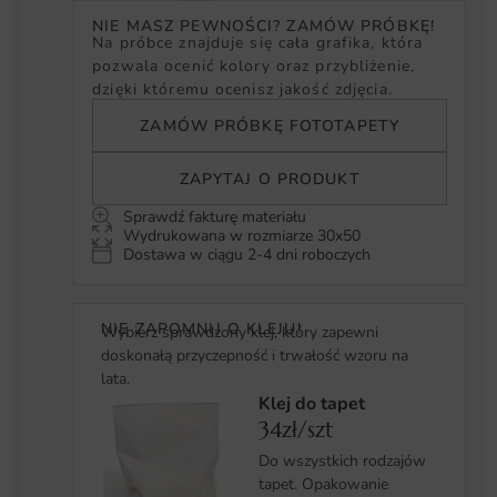
NIE MASZ PEWNOŚCI? ZAMÓW PRÓBKĘ!
Na próbce znajduje się cała grafika, która
pozwala ocenić kolory oraz przybliżenie,
dzięki któremu ocenisz jakość zdjęcia.
ZAMÓW PRÓBKĘ FOTOTAPETY
ZAPYTAJ O PRODUKT
Sprawdź fakturę materiału
Wydrukowana w rozmiarze 30x50
Dostawa w ciągu 2-4 dni roboczych
NIE ZAPOMNIJ O KLEJU!
Wybierz sprawdzony klej, który zapewni
doskonałą przyczepność i trwałość wzoru na
lata.
Klej do tapet
34zł/szt
Do wszystkich rodzajów
tapet. Opakowanie