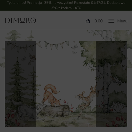
Tylko u nas! Promocja -35% na wszystko! Pozostało
01:47:21
. Dodatkowe
-5% z kodem
LATO
0.00