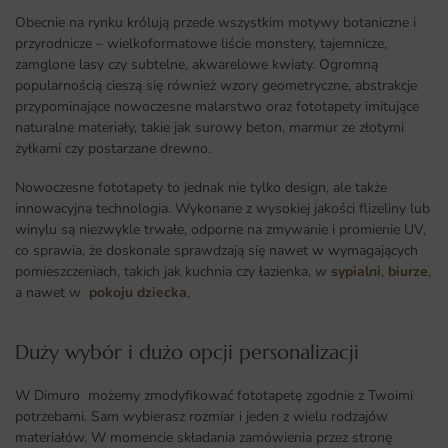
Obecnie na rynku królują przede wszystkim motywy botaniczne i
przyrodnicze – wielkoformatowe liście monstery, tajemnicze,
zamglone lasy czy subtelne, akwarelowe kwiaty. Ogromną
popularnością cieszą się również wzory geometryczne, abstrakcje
przypominające nowoczesne malarstwo oraz fototapety imitujące
naturalne materiały, takie jak surowy beton, marmur ze złotymi
żyłkami czy postarzane drewno.
Nowoczesne fototapety to jednak nie tylko design, ale także
innowacyjna technologia. Wykonane z wysokiej jakości flizeliny lub
winylu są niezwykle trwałe, odporne na zmywanie i promienie UV,
co sprawia, że doskonale sprawdzają się nawet w wymagających
pomieszczeniach, takich jak kuchnia czy łazienka, w
sypialni
,
biurze
,
a nawet w
pokoju dziecka
,
Duży wybór i dużo opcji personalizacji ​
W Dimuro możemy zmodyfikować fototapetę zgodnie z Twoimi
potrzebami. Sam wybierasz rozmiar i jeden z wielu rodzajów
materiałów. W momencie składania zamówienia przez stronę