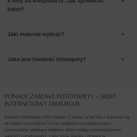
a inny na komputerze. Jak sprawdzić
kolor?
Jaki materiał wybrać?
Jaka jest trwałość fototapety?
PONADCZASOWE FOTOTAPETY - SKLEP
INTERNETOWY DIMURO.PL​
Szukasz fototapety, która będzie Ci służyć przez lata i dopasuje się
do zmian we wnętrzu? U nas znajdziesz ponadczasowe i
uniwersalne
motywy roślinne
, które nadają pomieszczeniom
lekkości i przytulności. Lasy, liście, kwiaty i drzewa w