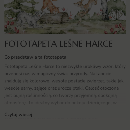
FOTOTAPETA LEŚNE HARCE
Co przedstawia ta fototapeta
Fototapeta Leśne Harce to niezwykle urokliwy wzór, który
przenosi nas w magiczny świat przyrody. Na tapecie
znajdują się kolorowe, wesołe postacie zwierząt, takie jak
wesołe sarny, zające oraz urocze ptaki. Całość otoczona
jest bujną roślinnością, co tworzy przyjemną, spokojną
atmosferę. To idealny wybór do pokoju dziecięcego, w
którym maluchy będą mogły rozwijać swoją wyobraźnię
Czytaj więcej
oraz cieszyć się urokami natury każdego dnia.