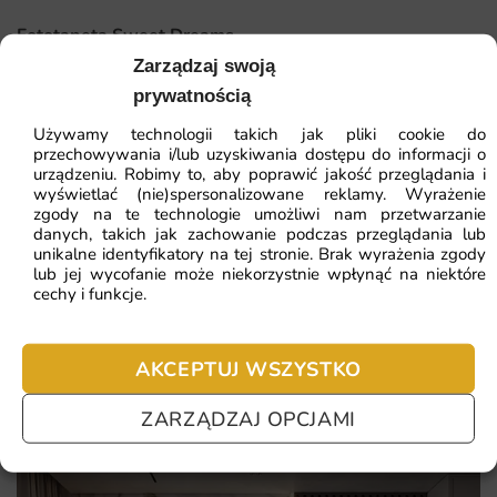
Wspaniały, kolorowy wzór, który rozweseli każde dziecko.
Fototapeta Sweet Dreams
Wysoka jakość druku, zapewniająca trwałość i estetykę.
Zarządzaj swoją
prywatnością
Łatwy montaż i możliwość dostosowania wymiarów do
41.93
zł
64.51
zł
ściany.
Używamy technologii takich jak pliki cookie do
Najniższa cena z 30 dni:
41.93
zł
przechowywania i/lub uzyskiwania dostępu do informacji o
Uniwersalny design, pasujący zarówno dla chłopców, jak i
urządzeniu. Robimy to, aby poprawić jakość przeglądania i
ZOBACZ WSZYSTKIE
wyświetlać (nie)spersonalizowane reklamy. Wyrażenie
dziewczynek.
zgody na te technologie umożliwi nam przetwarzanie
danych, takich jak zachowanie podczas przeglądania lub
unikalne identyfikatory na tej stronie. Brak wyrażenia zgody
lub jej wycofanie może niekorzystnie wpłynąć na niektóre
Najczęściej zadawane pytania
cechy i funkcje.
Pomagamy i doradzamy przy każdym zakupie. Ale jeżeli
nie chcesz czekać – sprawdź najczęściej zadawane pytania.
AKCEPTUJ WSZYSTKO
ZARZĄDZAJ OPCJAMI