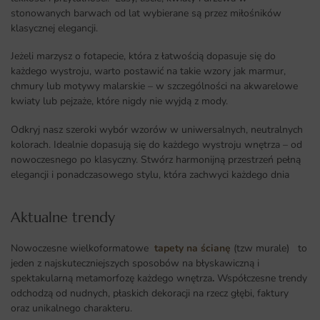
stonowanych barwach od lat wybierane są przez miłośników
klasycznej elegancji.
Jeżeli marzysz o fotapecie, która z łatwością dopasuje się do
każdego wystroju, warto postawić na takie wzory jak marmur,
chmury lub motywy malarskie – w szczególności na akwarelowe
kwiaty lub pejzaże, które nigdy nie wyjdą z mody.
Odkryj nasz szeroki wybór wzorów w uniwersalnych, neutralnych
kolorach. Idealnie dopasują się do każdego wystroju wnętrza – od
nowoczesnego po klasyczny. Stwórz harmonijną przestrzeń pełną
elegancji i ponadczasowego stylu, która zachwyci każdego dnia
Aktualne trendy​
Nowoczesne wielkoformatowe
tapety na ścianę
(tzw murale) to
jeden z najskuteczniejszych sposobów na błyskawiczną i
spektakularną metamorfozę każdego wnętrza
.
Współczesne trendy
odchodzą od nudnych, płaskich dekoracji na rzecz głębi, faktury
oraz unikalnego charakteru.