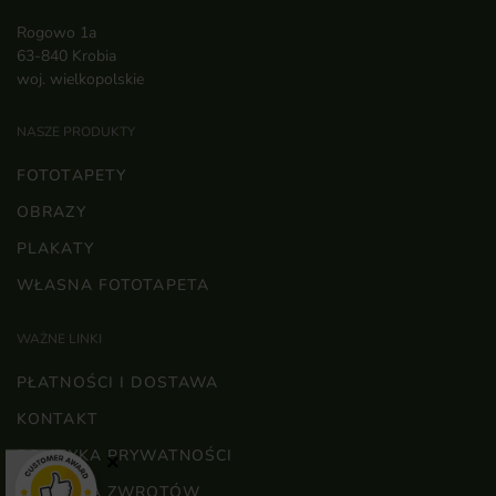
Rogowo 1a
63-840 Krobia
woj. wielkopolskie
NASZE PRODUKTY
FOTOTAPETY
OBRAZY
PLAKATY
WŁASNA FOTOTAPETA
WAŻNE LINKI
PŁATNOŚCI I DOSTAWA
KONTAKT
POLITYKA PRYWATNOŚCI
×
POLITYKA ZWROTÓW