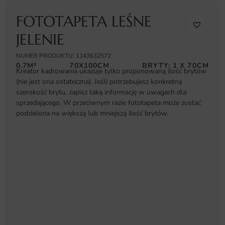
FOTOTAPETA LEŚNE
JELENIE
NUMER PRODUKTU: 1243632572
0.7M²
70X100CM
BRYTY: 1 X 70CM
Kreator kadrowania ukazuje tylko proponowaną ilość brytów
(nie jest ona ostateczna). Jeśli potrzebujesz konkretną
szerokość brytu, zapisz taką informację w uwagach dla
sprzedającego. W przeciwnym razie fototapeta może zostać
podzielona na większą lub mniejszą ilość brytów.