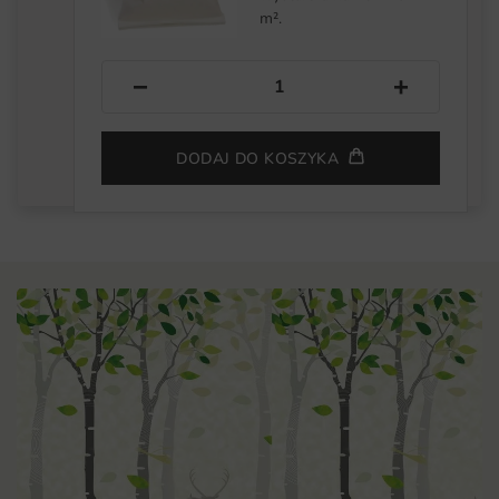
m².
−
+
DODAJ DO KOSZYKA