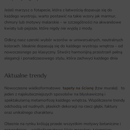
Jeżeli marzysz o fotapecie, która z łatwością dopasuje się do
każdego wystroju, warto postawić na takie wzory jak marmur,
chmury lub motywy malarskie – w szczególności na akwarelowe
kwiaty lub pejzaże, które nigdy nie wyjdą z mody.
Odkryj nasz szeroki wybór wzorów w uniwersalnych, neutralnych
kolorach. Idealnie dopasują się do każdego wystroju wnętrza – od
nowoczesnego po klasyczny. Stwórz harmonijną przestrzeń pełną
elegancji i ponadczasowego stylu, która zachwyci każdego dnia
Aktualne trendy​
Nowoczesne wielkoformatowe
tapety na ścianę
(tzw murale) to
jeden z najskuteczniejszych sposobów na błyskawiczną i
spektakularną metamorfozę każdego wnętrza
.
Współczesne trendy
odchodzą od nudnych, płaskich dekoracji na rzecz głębi, faktury
oraz unikalnego charakteru.
Obecnie na rynku królują przede wszystkim motywy botaniczne i
przyrodnicze – wielkoformatowe liście monstery, tajemnicze,