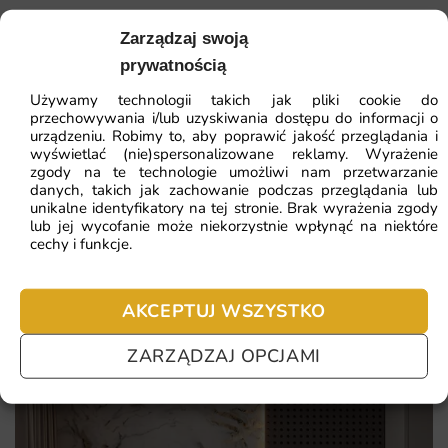
Decydując się na fototapetę Leśne Jelenie, otrzymujesz
Zarządzaj swoją
41.93
zł
nie tylko estetyczną dekorację, ale i trwały produkt, który
64.51
zł
prywatnością
posłuży na lata. Każdy egzemplarz jest drukowany na
Najniższa cena z 30 dni:
41.93
zł
Używamy technologii takich jak pliki cookie do
zamówienie z dbałością o szczegóły.
przechowywania i/lub uzyskiwania dostępu do informacji o
ZOBACZ WSZYSTKIE
urządzeniu. Robimy to, aby poprawić jakość przeglądania i
majestatyczna sylwetka leśnego zwierzęcia
wyświetlać (nie)spersonalizowane reklamy. Wyrażenie
zgody na te technologie umożliwi nam przetwarzanie
spokojny motyw kojący po dniu pracy
danych, takich jak zachowanie podczas przeglądania lub
unikalne identyfikatory na tej stronie. Brak wyrażenia zgody
Najczęściej zadawane pytania
skandynawski klimat we wnętrzu
lub jej wycofanie może niekorzystnie wpłynąć na niektóre
cechy i funkcje.
naturalna paleta barw ziemi i lasu
Pomagamy i doradzamy przy każdym zakupie. Ale jeżeli
nie chcesz czekać – sprawdź najczęściej zadawane pytania.
AKCEPTUJ WSZYSTKO
ZARZĄDZAJ OPCJAMI