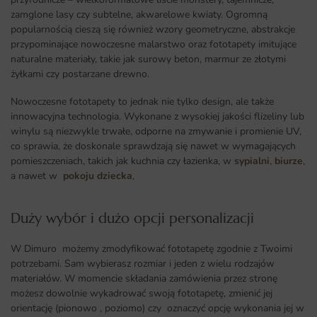
zamglone lasy czy subtelne, akwarelowe kwiaty. Ogromną
popularnością cieszą się również wzory geometryczne, abstrakcje
przypominające nowoczesne malarstwo oraz fototapety imitujące
naturalne materiały, takie jak surowy beton, marmur ze złotymi
żyłkami czy postarzane drewno.
Nowoczesne fototapety to jednak nie tylko design, ale także
innowacyjna technologia. Wykonane z wysokiej jakości flizeliny lub
winylu są niezwykle trwałe, odporne na zmywanie i promienie UV,
co sprawia, że doskonale sprawdzają się nawet w wymagających
pomieszczeniach, takich jak kuchnia czy łazienka, w
sypialni
,
biurze
,
a nawet w
pokoju dziecka
,
Duży wybór i dużo opcji personalizacji ​
W Dimuro możemy zmodyfikować fototapetę zgodnie z Twoimi
potrzebami. Sam wybierasz rozmiar i jeden z wielu rodzajów
materiałów. W momencie składania zamówienia przez stronę
możesz dowolnie wykadrować swoją fototapetę, zmienić jej
orientację (pionowo , poziomo) czy oznaczyć opcję wykonania jej w