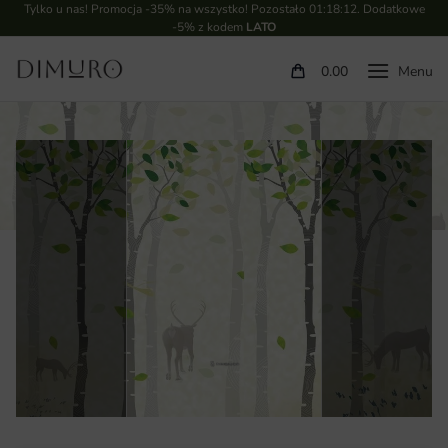
Tylko u nas! Promocja -35% na wszystko! Pozostało
01:18:12
. Dodatkowe
-5% z kodem
LATO
0.00