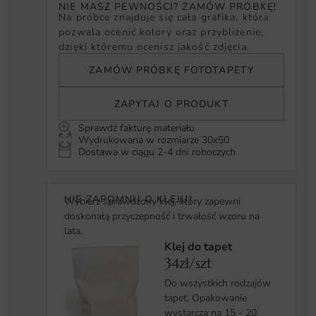
NIE MASZ PEWNOŚCI? ZAMÓW PRÓBKĘ!
Na próbce znajduje się cała grafika, która
pozwala ocenić kolory oraz przybliżenie,
dzięki któremu ocenisz jakość zdjęcia.
ZAMÓW PRÓBKĘ FOTOTAPETY
ZAPYTAJ O PRODUKT
Sprawdź fakturę materiału
Wydrukowana w rozmiarze 30x50
Dostawa w ciągu 2-4 dni roboczych
NIE ZAPOMNIJ O KLEJU!
Wybierz sprawdzony klej, który zapewni
doskonałą przyczepność i trwałość wzoru na
lata.
Klej do tapet
34zł/szt
Do wszystkich rodzajów
tapet. Opakowanie
wystarcza na 15 - 20