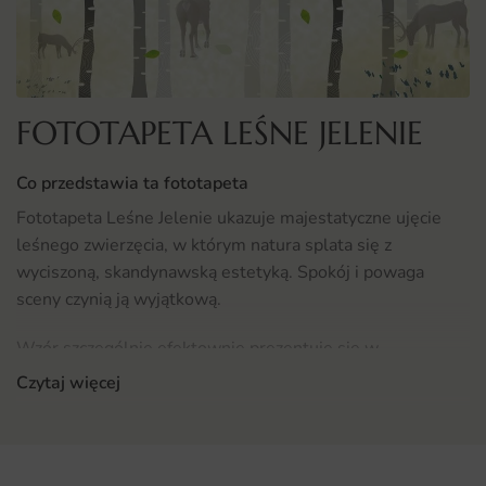
FOTOTAPETA LEŚNE JELENIE
Co przedstawia ta fototapeta
Fototapeta Leśne Jelenie ukazuje majestatyczne ujęcie
leśnego zwierzęcia, w którym natura splata się z
wyciszoną, skandynawską estetyką. Spokój i powaga
sceny czynią ją wyjątkową.
Wzór szczególnie efektownie prezentuje się w
aranżacjach skandynawskich i rustykalnych.
Czytaj więcej
Gdzie sprawdzi się fototapeta Leśne Jelenie
Fototapeta Leśne Jelenie sprawdzi się w sypialni, gdzie