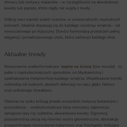
chmury lub motywy malarskie – w szczególności na akwarelowe
kwiaty lub pejzaże, które nigdy nie wyjdą z mody.
Odkryj nasz szeroki wybór wzorów w uniwersalnych, neutralnych
kolorach. Idealnie dopasują się do każdego wystroju wnętrza – od
nowoczesnego po klasyczny. Stwórz harmonijną przestrzeń pełną
elegancji i ponadczasowego stylu, która zachwyci każdego dnia
Aktualne trendy​
Nowoczesne wielkoformatowe
tapety na ścianę
(tzw murale) to
jeden z najskuteczniejszych sposobów na błyskawiczną i
spektakularną metamorfozę każdego wnętrza
.
Współczesne trendy
odchodzą od nudnych, płaskich dekoracji na rzecz głębi, faktury
oraz unikalnego charakteru.
Obecnie na rynku królują przede wszystkim motywy botaniczne i
przyrodnicze – wielkoformatowe liście monstery, tajemnicze,
zamglone lasy czy subtelne, akwarelowe kwiaty. Ogromną
popularnością cieszą się również wzory geometryczne, abstrakcje
przypominające nowoczesne malarstwo oraz fototapety imitujące