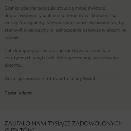
Grafika ścienna pokazuje stylową mapę świata z
dopracowanym rysunkiem kontynentów i klimatyczną,
vintage'ową paletą. Motyw został zaprojektowany tak, by
stanowił ekspresyjny, a jednocześnie estetyczny akcent na
ścianie.
Cała kompozycja została zaprojektowana z myślą o
estetycznych wnętrzach, które potrzebują wyrazistego
akcentu.
Gdzie sprawdzi się fototapeta Leśny Świat
Fototapeta Leśny Świat odnajduje się zarówno w jasnych,
Czytaj więcej
jak i ciemniejszych aranżacjach. Dobrze wygląda na ścianie
akcentowej, w narożniku wypoczynkowym lub w
przestronnym przedpokoju.
ZAUFAŁO NAM TYSIĄCE ZADOWOLONYCH
Jeśli szukasz inspiracji do konkretnego pomieszczenia,
KLIENTÓW
zerknij na nasze propozycje
fototapet salonu
, gdzie