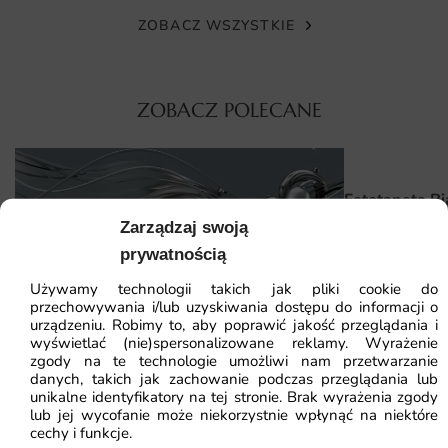
wymiary, więc unikasz zbędnych docinków i strat
ZOBACZ WSZYSTKIE
materiału. Taka opcja pozwala uniknąć przerw,
niewykorzystanych fragmentów i niespójności na
łączeniach.
ZOBACZ POLECANE
Dzięki sztywnej strukturze włókniny tapeta nie rozciąga
się ani nie kurczy, co znacznie ułatwia samodzielne
łączenie pasów. Cały proces jest na tyle intuicyjny, że
poradzisz sobie nawet bez doświadczenia w tapetowaniu.
Fototapeta Bi
Zarządzaj swoją
Dlaczego warto wybrać tę fototapetę
prywatnością
41.93
zł
64.5
Ten motyw to gotowy pomysł na metamorfozę wnętrza
Używamy technologii takich jak pliki cookie do
Najniższa cena z
bez remontu — wystarczy jedna ściana, by odmienić
przechowywania i/lub uzyskiwania dostępu do informacji o
urządzeniu. Robimy to, aby poprawić jakość przeglądania i
nastrój całego pomieszczenia.
wyświetlać (nie)spersonalizowane reklamy. Wyrażenie
zgody na te technologie umożliwi nam przetwarzanie
Fototapeta Abstrakcja 3D — wzór 2
Wybierając tę fototapetę otrzymujesz produkt łączący
danych, takich jak zachowanie podczas przeglądania lub
atrakcyjny design z wysokiej jakości wykonaniem:
unikalne identyfikatory na tej stronie. Brak wyrażenia zgody
lub jej wycofanie może niekorzystnie wpłynąć na niektóre
41.93
zł
64.51
zł
cechy i funkcje.
świetna jakość druku w przystępnej cenie,