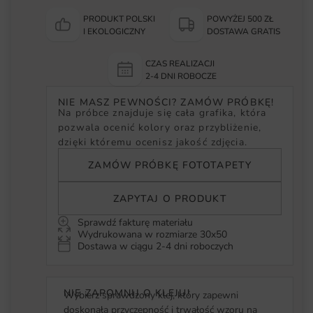
PRODUKT POLSKI
POWYŻEJ 500 ZŁ
I EKOLOGICZNY
DOSTAWA GRATIS
CZAS REALIZACJI
2-4 DNI ROBOCZE
NIE MASZ PEWNOŚCI? ZAMÓW PRÓBKĘ!
Na próbce znajduje się cała grafika, która
pozwala ocenić kolory oraz przybliżenie,
dzięki któremu ocenisz jakość zdjęcia.
ZAMÓW PRÓBKĘ FOTOTAPETY
ZAPYTAJ O PRODUKT
Sprawdź fakturę materiału
Wydrukowana w rozmiarze 30x50
Dostawa w ciągu 2-4 dni roboczych
NIE ZAPOMNIJ O KLEJU!
Wybierz sprawdzony klej, który zapewni
doskonałą przyczepność i trwałość wzoru na