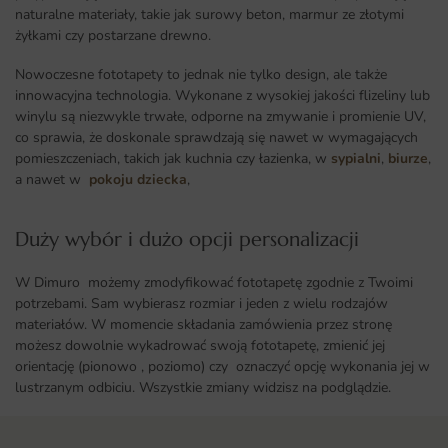
naturalne materiały, takie jak surowy beton, marmur ze złotymi
żyłkami czy postarzane drewno.
Nowoczesne fototapety to jednak nie tylko design, ale także
innowacyjna technologia. Wykonane z wysokiej jakości flizeliny lub
winylu są niezwykle trwałe, odporne na zmywanie i promienie UV,
co sprawia, że doskonale sprawdzają się nawet w wymagających
pomieszczeniach, takich jak kuchnia czy łazienka, w
sypialni
,
biurze
,
a nawet w
pokoju dziecka
,
Duży wybór i dużo opcji personalizacji ​
W Dimuro możemy zmodyfikować fototapetę zgodnie z Twoimi
potrzebami. Sam wybierasz rozmiar i jeden z wielu rodzajów
materiałów. W momencie składania zamówienia przez stronę
możesz dowolnie wykadrować swoją fototapetę, zmienić jej
orientację (pionowo , poziomo) czy oznaczyć opcję wykonania jej w
lustrzanym odbiciu. Wszystkie zmiany widzisz na podglądzie.