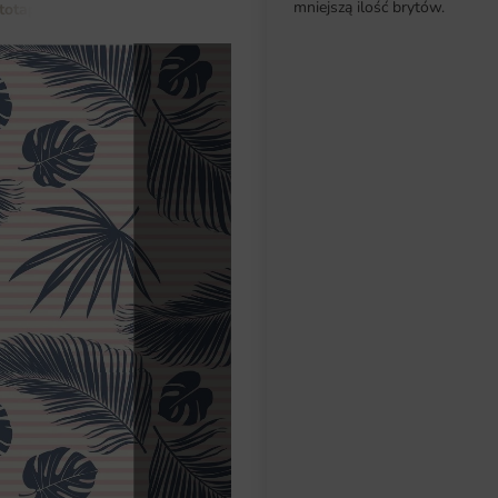
mniejszą ilość brytów.
totapety do salonu
Fototapeta Letnie Liście