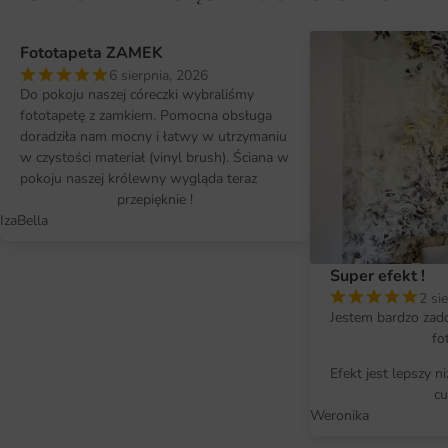
Fototapeta ZAMEK
6 sierpnia, 2026
Do pokoju naszej córeczki wybraliśmy
fototapetę z zamkiem. Pomocna obsługa
doradziła nam mocny i łatwy w utrzymaniu
w czystości materiał (vinyl brush). Ściana w
pokoju naszej królewny wygląda teraz
przepięknie !
IzaBella
Super efekt !
2 si
Jestem bardzo zad
fo
Efekt jest lepszy n
cu
Weronika