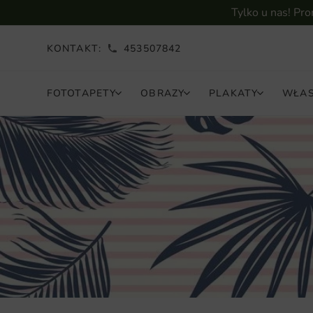
Tylko u nas! Pr
KONTAKT:
453507842
FOTOTAPETY
OBRAZY
PLAKATY
WŁAS