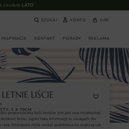
% z kodem
LATO
KONTO
0.00
INSPIRACJE
KONTAKT
PORADY
REKLAMA
LETNIE LIŚCIE
8
YTY: 1 X 70CM
ylko proponowaną ilość brytów (nie jest ona ostateczna).
szerokość brytu, zapisz taką informację w uwagach dla
razie fototapeta może zostać podzielona na większą lub