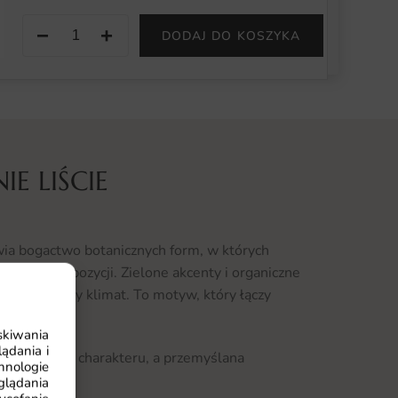
−
+
DODAJ DO KOSZYKA
E LIŚCIE
wia bogactwo botanicznych form, w których
ement kompozycji. Zielone akcenty i organiczne
y, naturalny klimat. To motyw, który łączy
skiwania
ądania i
ywidualnego charakteru, a przemyślana
hnologie
m.
glądania