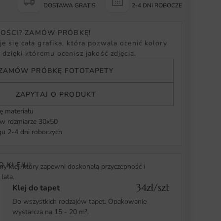
Y
DOSTAWA GRATIS
2-4 DNI ROBOCZE
NOŚCI? ZAMÓW PRÓBKĘ!
e się cała grafika, która pozwala ocenić kolory
, dzięki któremu ocenisz jakość zdjęcia.
ZAMÓW PRÓBKĘ FOTOTAPETY
ZAPYTAJ O PRODUKT
ę materiału
 rozmiarze 30x50
u 2-4 dni roboczych
O KLEJU!
y klej, który zapewni doskonałą przyczepność i
lata.
34zł/szt
Klej do tapet
Do wszystkich rodzajów tapet. Opakowanie
wystarcza na 15 - 20 m².