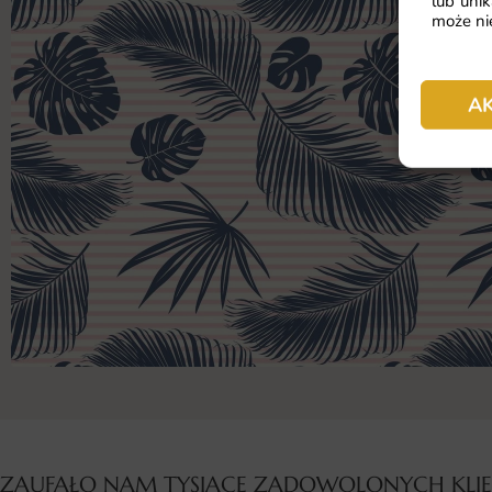
lub unik
może nie
A
ZAUFAŁO NAM TYSIĄCE ZADOWOLONYCH KL