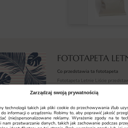
FOTOTAPETA LETNI
Co przedstawia ta fototapeta
Fototapeta Letnie Liście przedsta
każdy liść stanowi dopracowany el
Zarządzaj swoją prywatnością
linie wprowadzają do wnętrza śwież
elegancję z bliskością przyrody.
 technologii takich jak pliki cookie do przechowywania i/lub uzy
 do informacji o urządzeniu. Robimy to, aby poprawić jakość przegl
Motyw ten dodaje przestrzeni ind
lać (nie)spersonalizowane reklamy. Wyrażenie zgody na te tec
kompozycja współgra z otoczenie
i nam przetwarzanie danych, takich jak zachowanie podczas prze