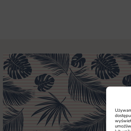
Używamy
dostępu
wyświet
umożliw