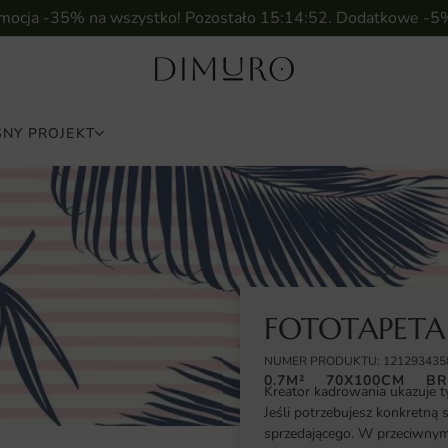
omocja -35% na wszystko! Pozostało
15:14:51
. Dodatkowe -5
NY PROJEKT
FOTOTAPETA 
NUMER PRODUKTU: 121293435
0.7M²
70X100CM
BR
Kreator kadrowania ukazuje t
Jeśli potrzebujesz konkretną 
sprzedającego. W przeciwnym 