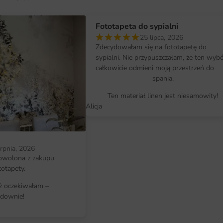
Wymiary na miarę i łatwy montaż
Fototapeta do sypialni
Fototapeta przygotowywana jest 
25 lipca, 2026
szerokość i wysokość w centymetr
Zdecydowałam się na fototapetę do
tworzących spójny obraz po naklej
sypialni. Nie przypuszczałam, że ten wyb
całkowicie odmieni moją przestrzeń do
Montaż jest prosty i nie wymaga sp
spania.
krok po kroku pomoże samodzielnie
Ten materiał linen jest niesamowity!
Alicja
Dlaczego warto wybrać tę fotota
Fototapeta Letnie Liście to inwest
zmieni charakter wnętrza bez kos
erpnia, 2026
innymi elementami wystroju i poz
owolona z zakupu
indywidualnym wyrazie.
totapety.
iż oczekiwałam –
Wykonanie z materiałów najwyższe
downie!
Indywidualne wymiary dopasowane d
Wyraziste kolory i ostre detale, kt