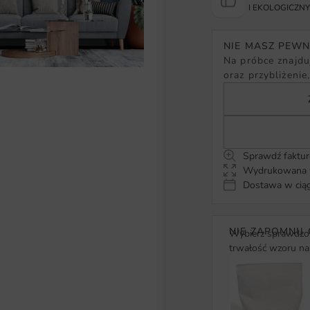
I EKOLOGICZN
NIE MASZ PEW
Na próbce znajduj
oraz przybliżenie
Sprawdź faktur
Wydrukowana w
Dostawa w ciąg
NIE ZAPOMNIJ 
Wybierz sprawdzon
trwałość wzoru na 