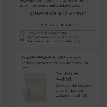
pozwala ocenić kolory oraz przybliżenie,
dzięki któremu ocenisz jakość zdjęcia.
ZAMÓW PRÓBKĘ FOTOTAPETY
ZAPYTAJ O PRODUKT
Sprawdź fakturę materiału
Wydrukowana w rozmiarze 30x50
Dostawa w ciągu 2-4 dni roboczych
NIE ZAPOMNIJ O KLEJU!
Wybierz sprawdzony klej, który zapewni
doskonałą przyczepność i trwałość wzoru na
lata.
Klej do tapet
34zł/szt
Do wszystkich rodzajów
tapet. Opakowanie
wystarcza na 15 - 20
m².