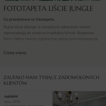
FOTOTAPETA LIŚCIE JUNGLE
Co przedstawia ta fototapeta
Bujne liście dżungli w soczystych odcieniach zieleni
wprowadzają do wnętrza tropikalny klimat. Bogactwo
form i faktur tworzy egzotyczną, pełną życia kompozycję.
Motyw jungle to jeden z najbardziej rozpoznawalnych
Czytaj więcej
trendów we wnętrzach. Naturalna paleta i organiczne
formy ożywiają każdą ścianę.
Gdzie sprawdzi się fototapeta Liście Jungle
ZAUFAŁO NAM TYSIĄCE ZADOWOLONYCH
Sprawdzi się w salonie urządzonym w stylu
KLIENTÓW
nowoczesnym, klasycznym lub skandynawskim. Idealnie
wyeksponuje się na ścianie za kanapą, w strefie
o sypialni
telewizora lub jako akcent przy jadalni. Zobacz też pełną
25 lipca, 2026
kolekcję
Fototapety do salonu
, aby znaleźć więcej