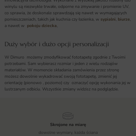
innowacyjna technologia. Wykonane z wysokiej jakości flizeliny lub
winylu są niezwykle trwałe, odporne na zmywanie i promienie UV,
co sprawia, że doskonale sprawdzają się nawet w wymagających
pomieszczeniach, takich jak kuchnia czy łazienka, w
sypialni
,
biurze
,
a nawet w
pokoju dziecka
,
Duży wybór i dużo opcji personalizacji ​
W Dimuro możemy zmodyfikować fototapetę zgodnie z Twoimi
potrzebami. Sam wybierasz rozmiar i jeden z wielu rodzajów
materiałów. W momencie składania zamówienia przez stronę
możesz dowolnie wykadrować swoją fototapetę, zmienić jej
orientację (pionowo , poziomo) czy oznaczyć opcję wykonania jej w
lustrzanym odbiciu. Wszystkie zmiany widzisz na podglądzie.
Skrojone na miarę
dowolne wymiary, każda ściana