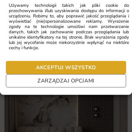
To rozwiązanie dla osób, które chcą wyróżnić się
Używamy technologii takich jak pliki cookie do
oryginalną aranżacją i połączyć estetykę z trwałością.
przechowywania i/lub uzyskiwania dostępu do informacji o
urządzeniu. Robimy to, aby poprawić jakość przeglądania i
Najczęściej zadawane pytania
Sprawdź najważniejsze atuty tej kompozycji:
wyświetlać (nie)spersonalizowane reklamy. Wyrażenie
zgody na te technologie umożliwi nam przetwarzanie
Pomagamy i doradzamy przy każdym zakupie. Ale jeżeli
danych, takich jak zachowanie podczas przeglądania lub
Tropikalny motyw dżungli
nie chcesz czekać – sprawdź najczęściej zadawane pytania.
unikalne identyfikatory na tej stronie. Brak wyrażenia zgody
Bogata, zielona paleta
lub jej wycofanie może niekorzystnie wpłynąć na niektóre
cechy i funkcje.
Klimat egzotycznej natury
Modny akcent w salonie
AKCEPTUJ WSZYSTKO
ZARZĄDZAJ OPCJAMI