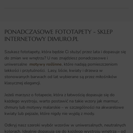
PONADCZASOWE FOTOTAPETY - SKLEP
INTERNETOWY DIMURO.PL​
Szukasz fototapety, która będzie Ci służyć przez lata i dopasuje się
do zmian we wnętrzu? U nas znajdziesz ponadczasowe i
uniwersalne
motywy roślinne
, które nadają pomieszczeniom
lekkości i przytulności. Lasy, liście, kwiaty i drzewa w
stonowanych barwach od lat wybierane są przez miłośników
klasycznej elegancji.
Jeżeli marzysz o fotapecie, która z łatwością dopasuje się do
każdego wystroju, warto postawić na takie wzory jak marmur,
chmury lub motywy malarskie – w szczególności na akwarelowe
kwiaty lub pejzaże, które nigdy nie wyjdą z mody.
Odkryj nasz szeroki wybór wzorów w uniwersalnych, neutralnych
kolorach. Idealnie dopasują się do każdego wystroju wnętrza – od