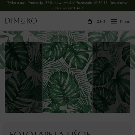
Tylko u nas! Promocja -35% na wszystko! Pozostało
19:39:12
. Dodatkowe
-5% z kodem
LATO
0.00
FOTOTAPETA LIŚCIE