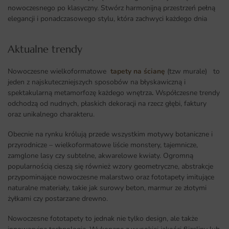
nowoczesnego po klasyczny. Stwórz harmonijną przestrzeń pełną
elegancji i ponadczasowego stylu, która zachwyci każdego dnia
Aktualne trendy​
Nowoczesne wielkoformatowe
tapety na ścianę
(tzw murale) to
jeden z najskuteczniejszych sposobów na błyskawiczną i
spektakularną metamorfozę każdego wnętrza
.
Współczesne trendy
odchodzą od nudnych, płaskich dekoracji na rzecz głębi, faktury
oraz unikalnego charakteru.
Obecnie na rynku królują przede wszystkim motywy botaniczne i
przyrodnicze – wielkoformatowe liście monstery, tajemnicze,
zamglone lasy czy subtelne, akwarelowe kwiaty. Ogromną
popularnością cieszą się również wzory geometryczne, abstrakcje
przypominające nowoczesne malarstwo oraz fototapety imitujące
naturalne materiały, takie jak surowy beton, marmur ze złotymi
żyłkami czy postarzane drewno.
Nowoczesne fototapety to jednak nie tylko design, ale także