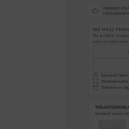
PRODUKT POLS
I EKOLOGICZN
NIE MASZ PEW
Na próbce znajduj
oraz przybliżenie
Sprawdź faktur
Wydrukowana w
Dostawa w ciąg
NIE ZAPOMNIJ 
Wybierz sprawdzon
trwałość wzoru na 