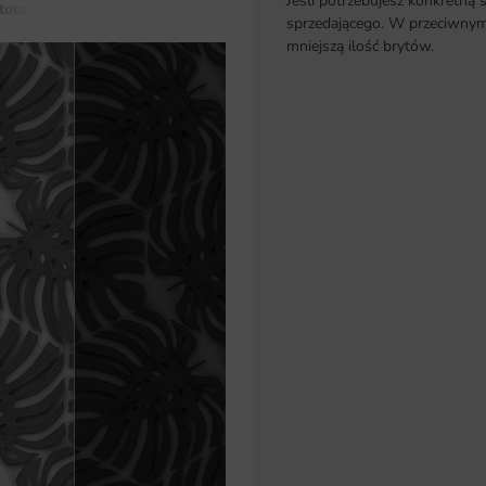
Jeśli potrzebujesz konkretną 
totapety do salonu
Fototapeta Liście Tropikalne
sprzedającego. W przeciwnym 
mniejszą ilość brytów.