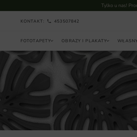
Tylko u nas! Pr
KONTAKT:
453507842
FOTOTAPETY
OBRAZY I PLAKATY
WŁASNY