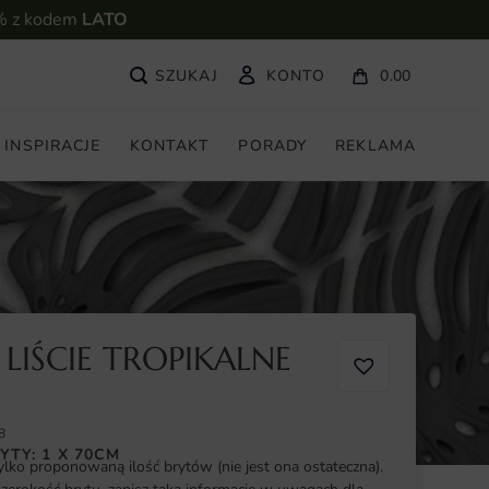
% z kodem
LATO
KONTO
0.00
INSPIRACJE
KONTAKT
PORADY
REKLAMA
LIŚCIE TROPIKALNE
8
YTY: 1 X 70CM
ylko proponowaną ilość brytów (nie jest ona ostateczna).