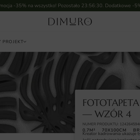
omocja -35% na wszystko! Pozostało
23:56:29
. Dodatkowe -5
 PROJEKT
FOTOTAPETA 
— WZÓR 4
NUMER PRODUKTU: 124264594
0.7M²
70X100CM
BR
Kreator kadrowania ukazuje t