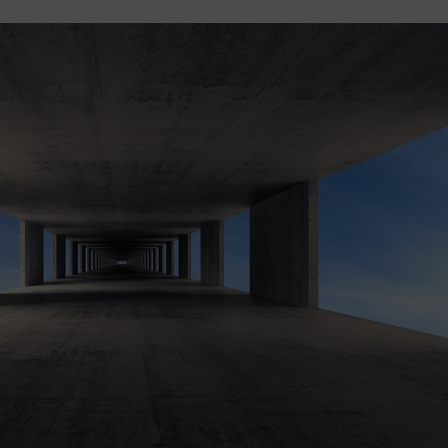
skrócie:
Możliwość czyszczenia wilgotną ś
Bezpieczne, bezzapachowe farby z 
Stylowy kolorystyka dopasowana d
Świetna baza pod aranżacje skandy