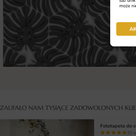
lub unik
może nie
A
ZAUFAŁO NAM TYSIĄCE ZADOWOLONYCH KL
Fototapeta do s
25 l