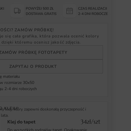
KI
POWYŻEJ 500 ZŁ
CZAS REALIZACJI
Y
DOSTAWA GRATIS
2-4 DNI ROBOCZE
NOŚCI? ZAMÓW PRÓBKĘ!
e się cała grafika, która pozwala ocenić kolory
, dzięki któremu ocenisz jakość zdjęcia.
ZAMÓW PRÓBKĘ FOTOTAPETY
ZAPYTAJ O PRODUKT
ę materiału
 rozmiarze 30x50
u 2-4 dni roboczych
O KLEJU!
y klej, który zapewni doskonałą przyczepność i
lata.
34zł/szt
Klej do tapet
Do wszystkich rodzajów tapet. Opakowanie