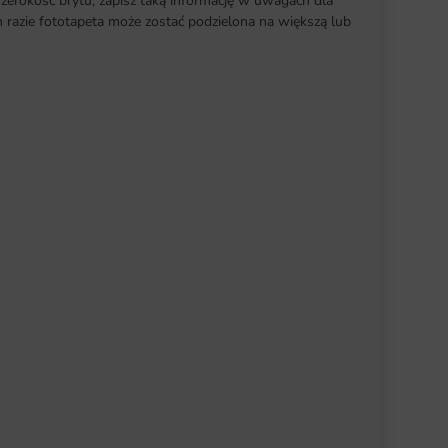
szerokość brytu, zapisz taką informację w uwagach dla
razie fototapeta może zostać podzielona na większą lub