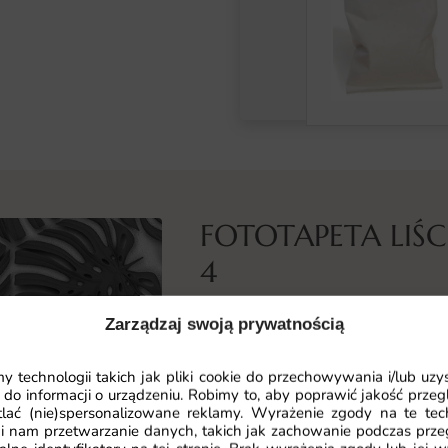
FOTOTAPETA LIŚ
4
Co przedstawia ta fototapeta
Zarządzaj swoją prywatnością
Fototapeta Liście Tropikalne to pr
element aranżacji. Kompozycja łąc
 technologii takich jak pliki cookie do przechowywania i/lub uzy
 do informacji o urządzeniu. Robimy to, aby poprawić jakość przegl
dekorację wnętrza.
lać (nie)spersonalizowane reklamy. Wyrażenie zgody na te tec
i nam przetwarzanie danych, takich jak zachowanie podczas prze
Kompozycja została zbudowana z 