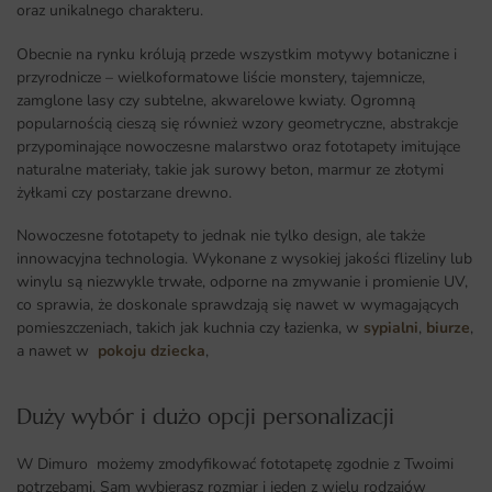
oraz unikalnego charakteru.
Obecnie na rynku królują przede wszystkim motywy botaniczne i
przyrodnicze – wielkoformatowe liście monstery, tajemnicze,
zamglone lasy czy subtelne, akwarelowe kwiaty. Ogromną
popularnością cieszą się również wzory geometryczne, abstrakcje
przypominające nowoczesne malarstwo oraz fototapety imitujące
naturalne materiały, takie jak surowy beton, marmur ze złotymi
żyłkami czy postarzane drewno.
Nowoczesne fototapety to jednak nie tylko design, ale także
innowacyjna technologia. Wykonane z wysokiej jakości flizeliny lub
winylu są niezwykle trwałe, odporne na zmywanie i promienie UV,
co sprawia, że doskonale sprawdzają się nawet w wymagających
pomieszczeniach, takich jak kuchnia czy łazienka, w
sypialni
,
biurze
,
a nawet w
pokoju dziecka
,
Duży wybór i dużo opcji personalizacji ​
W Dimuro możemy zmodyfikować fototapetę zgodnie z Twoimi
potrzebami. Sam wybierasz rozmiar i jeden z wielu rodzajów