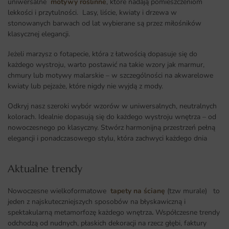
uniwersalne
motywy roślinne
, które nadają pomieszczeniom
lekkości i przytulności. Lasy, liście, kwiaty i drzewa w
stonowanych barwach od lat wybierane są przez miłośników
klasycznej elegancji.
Jeżeli marzysz o fotapecie, która z łatwością dopasuje się do
każdego wystroju, warto postawić na takie wzory jak marmur,
chmury lub motywy malarskie – w szczególności na akwarelowe
kwiaty lub pejzaże, które nigdy nie wyjdą z mody.
Odkryj nasz szeroki wybór wzorów w uniwersalnych, neutralnych
kolorach. Idealnie dopasują się do każdego wystroju wnętrza – od
nowoczesnego po klasyczny. Stwórz harmonijną przestrzeń pełną
elegancji i ponadczasowego stylu, która zachwyci każdego dnia
Aktualne trendy​
Nowoczesne wielkoformatowe
tapety na ścianę
(tzw murale) to
jeden z najskuteczniejszych sposobów na błyskawiczną i
spektakularną metamorfozę każdego wnętrza
.
Współczesne trendy
odchodzą od nudnych, płaskich dekoracji na rzecz głębi, faktury