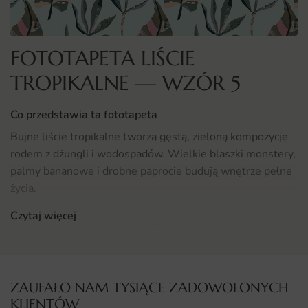
FOTOTAPETA LIŚCIE
TROPIKALNE — WZÓR 5
Co przedstawia ta fototapeta
Bujne liście tropikalne tworzą gęstą, zieloną kompozycję
rodem z dżungli i wodospadów. Wielkie blaszki monstery,
palmy bananowe i drobne paprocie budują wnętrze pełne
życia.
Czytaj więcej
Motyw świetnie sprawdza się jako kanwa loftowych i
designerskich wnętrz w stylu urban jungle. To dekoracja,
która oddycha za nas.
Gdzie sprawdzi się fototapeta Liście Tropikalne
ZAUFAŁO NAM TYSIĄCE ZADOWOLONYCH
KLIENTÓW
Fototapeta Liście Tropikalne sprawdzi się jako efektowne