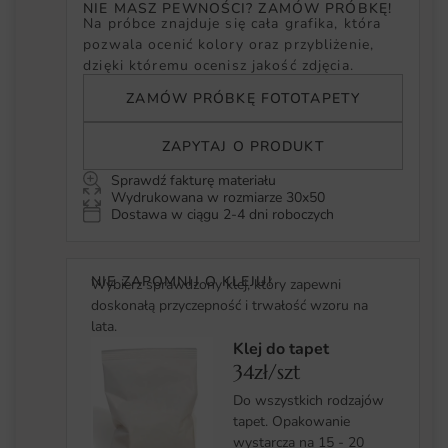
NIE MASZ PEWNOŚCI? ZAMÓW PRÓBKĘ!
Na próbce znajduje się cała grafika, która
pozwala ocenić kolory oraz przybliżenie,
dzięki któremu ocenisz jakość zdjęcia.
ZAMÓW PRÓBKĘ FOTOTAPETY
ZAPYTAJ O PRODUKT
Sprawdź fakturę materiału
Wydrukowana w rozmiarze 30x50
Dostawa w ciągu 2-4 dni roboczych
NIE ZAPOMNIJ O KLEJU!
Wybierz sprawdzony klej, który zapewni
doskonałą przyczepność i trwałość wzoru na
lata.
Klej do tapet
34zł/szt
Do wszystkich rodzajów
tapet. Opakowanie
wystarcza na 15 - 20