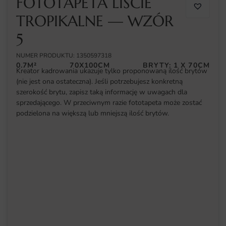
FOTOTAPETA LIŚCIE
TROPIKALNE — WZÓR
5
NUMER PRODUKTU: 1350597318
0.7M²
70X100CM
BRYTY: 1 X 70CM
Kreator kadrowania ukazuje tylko proponowaną ilość brytów
(nie jest ona ostateczna). Jeśli potrzebujesz konkretną
szerokość brytu, zapisz taką informację w uwagach dla
sprzedającego. W przeciwnym razie fototapeta może zostać
podzielona na większą lub mniejszą ilość brytów.