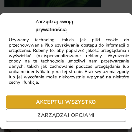
wymiarów.
Fototapeta Zielone Liście — wzór 11
Sprawdź, co konkretnie wyróżnia tę propozycję:
Zarządzaj swoją
prywatnością
bujna, dżunglowa kompozycja
41.93
zł
64.51
zł
Używamy technologii takich jak pliki cookie do
Najniższa cena z 30 dni:
41.93
zł
zielona paleta wnosząca świeżość
przechowywania i/lub uzyskiwania dostępu do informacji o
urządzeniu. Robimy to, aby poprawić jakość przeglądania i
wzór w stylu urban jungle
wyświetlać (nie)spersonalizowane reklamy. Wyrażenie
ZOBACZ WSZYSTKIE
zgody na te technologie umożliwi nam przetwarzanie
organiczny, oazowy klimat
danych, takich jak zachowanie podczas przeglądania lub
unikalne identyfikatory na tej stronie. Brak wyrażenia zgody
lub jej wycofanie może niekorzystnie wpłynąć na niektóre
cechy i funkcje.
Najczęściej zadawane pytania
Pomagamy i doradzamy przy każdym zakupie. Ale jeżeli
AKCEPTUJ WSZYSTKO
nie chcesz czekać – sprawdź najczęściej zadawane pytania.
ZARZĄDZAJ OPCJAMI