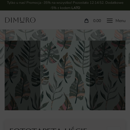
Tylko u nas! Promocja -35% na wszystko! Pozostało
12:14:52
. Dodatkowe
-5% z kodem
LATO
0.00