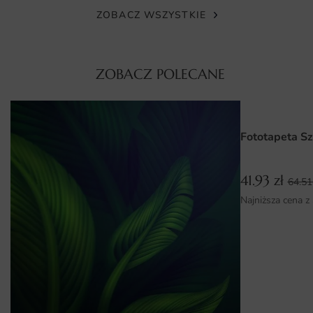
blaknięcie. Materiały mają atesty, więc nadają się także do
ZOBACZ WSZYSTKIE
pokoju dziecka.
Wymiary na miarę i łatwy montaż
ZOBACZ POLECANE
Fototapetę Liście Tropikalne produkujemy na wymiar —
wystarczy podać szerokość i wysokość ściany, a wzór
dopasowujemy bez utraty proporcji. Dzięki temu
Fototapeta Sz
kompozycja idealnie wpisuje się w każdy format ściany.
Montaż jest prosty i nie wymaga ekipy — wystarczy klej
41.93
zł
64.5
do fototapet i kilka godzin pracy. Oferujemy także
Najniższa cena z
instrukcję krok po kroku, która prowadzi przez cały proces.
Dlaczego warto wybrać tę fototapetę
Fototapeta Liście Tropikalne to nie tylko ozdoba ściany,
ale i sposób na zbudowanie wyjątkowej atmosfery
wnętrza. Wybierając ten wzór, stawiasz na autorski
design, trwałą jakość druku i pełną elastyczność