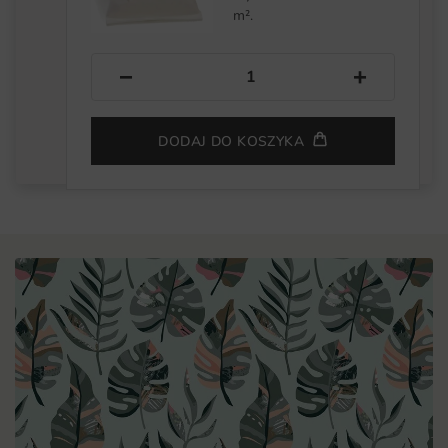
m².
−
+
DODAJ DO KOSZYKA