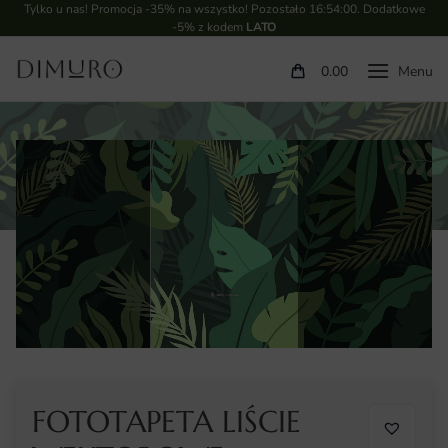
Tylko u nas! Promocja -35% na wszystko! Pozostało
16:53:59
. Dodatkowe
-5% z kodem
LATO
0.00
FOTOTAPETA LIŚCIE