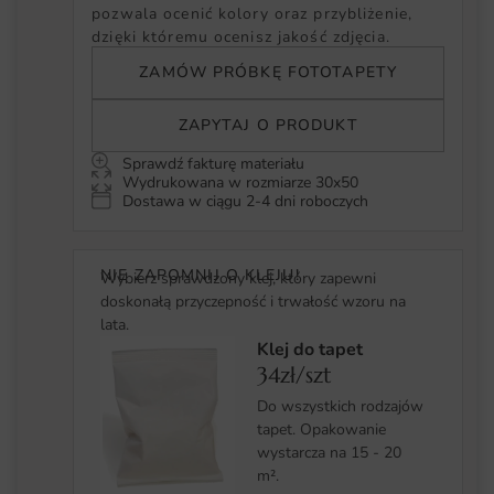
pozwala ocenić kolory oraz przybliżenie,
dzięki któremu ocenisz jakość zdjęcia.
ZAMÓW PRÓBKĘ FOTOTAPETY
ZAPYTAJ O PRODUKT
Sprawdź fakturę materiału
Wydrukowana w rozmiarze 30x50
Dostawa w ciągu 2-4 dni roboczych
NIE ZAPOMNIJ O KLEJU!
Wybierz sprawdzony klej, który zapewni
doskonałą przyczepność i trwałość wzoru na
lata.
Klej do tapet
34zł/szt
Do wszystkich rodzajów
tapet. Opakowanie
wystarcza na 15 - 20
m².