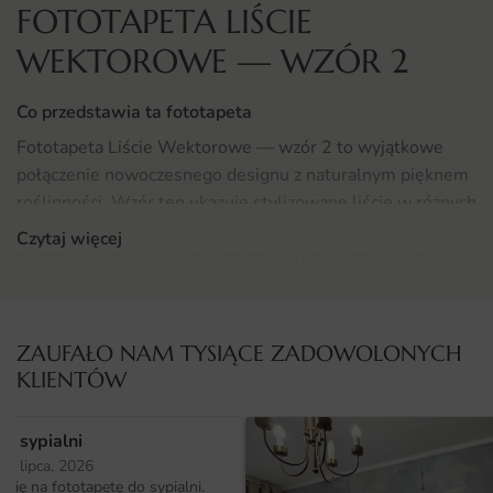
FOTOTAPETA LIŚCIE
WEKTOROWE — WZÓR 2
Co przedstawia ta fototapeta
Fototapeta Liście Wektorowe — wzór 2 to wyjątkowe
połączenie nowoczesnego designu z naturalnym pięknem
roślinności. Wzór ten ukazuje stylizowane liście w różnych
odcieniach zieleni, co wprowadza do wnętrza świeżość i
Czytaj więcej
harmonię. Dzięki minimalistycznej formie, fototapeta
doskonale wpisuje się w różnorodne aranżacje, zarówno
te nowoczesne, jak i te bardziej klasyczne. Wzór ten
przyciąga uwagę i nadaje charakter pomieszczeniu,
ZAUFAŁO NAM TYSIĄCE ZADOWOLONYCH
tworząc przytulny, a jednocześnie elegancki klimat.
KLIENTÓW
Gdzie sprawdzi się fototapeta Liście Wektorowe 2
o sypialni
Fototapeta Liście Wektorowe — wzór 2 jest niezwykle
25 lipca, 2026
uniwersalna i sprawdzi się w wielu różnych miejscach.
ię na fototapetę do sypialni.