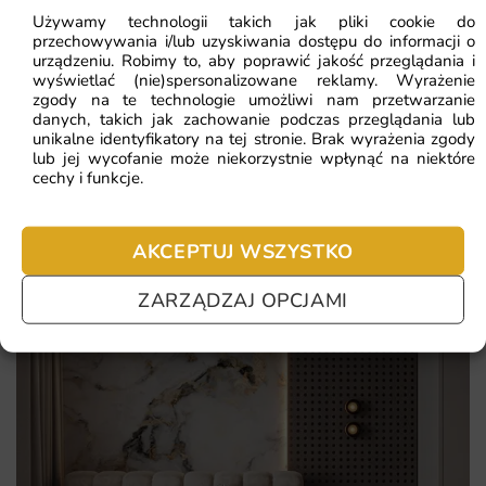
Używamy technologii takich jak pliki cookie do
Łatwy montaż, który można wykonać samodzielnie.
przechowywania i/lub uzyskiwania dostępu do informacji o
urządzeniu. Robimy to, aby poprawić jakość przeglądania i
Najczęściej zadawane pytania
wyświetlać (nie)spersonalizowane reklamy. Wyrażenie
zgody na te technologie umożliwi nam przetwarzanie
Pomagamy i doradzamy przy każdym zakupie. Ale jeżeli
danych, takich jak zachowanie podczas przeglądania lub
nie chcesz czekać – sprawdź najczęściej zadawane pytania.
unikalne identyfikatory na tej stronie. Brak wyrażenia zgody
lub jej wycofanie może niekorzystnie wpłynąć na niektóre
cechy i funkcje.
AKCEPTUJ WSZYSTKO
ZARZĄDZAJ OPCJAMI