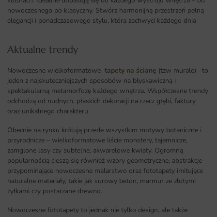
kolorach. Idealnie dopasują się do każdego wystroju wnętrza – od
nowoczesnego po klasyczny. Stwórz harmonijną przestrzeń pełną
elegancji i ponadczasowego stylu, która zachwyci każdego dnia
Aktualne trendy​
Nowoczesne wielkoformatowe
tapety na ścianę
(tzw murale) to
jeden z najskuteczniejszych sposobów na błyskawiczną i
spektakularną metamorfozę każdego wnętrza
.
Współczesne trendy
odchodzą od nudnych, płaskich dekoracji na rzecz głębi, faktury
oraz unikalnego charakteru.
Obecnie na rynku królują przede wszystkim motywy botaniczne i
przyrodnicze – wielkoformatowe liście monstery, tajemnicze,
zamglone lasy czy subtelne, akwarelowe kwiaty. Ogromną
popularnością cieszą się również wzory geometryczne, abstrakcje
przypominające nowoczesne malarstwo oraz fototapety imitujące
naturalne materiały, takie jak surowy beton, marmur ze złotymi
żyłkami czy postarzane drewno.
Nowoczesne fototapety to jednak nie tylko design, ale także