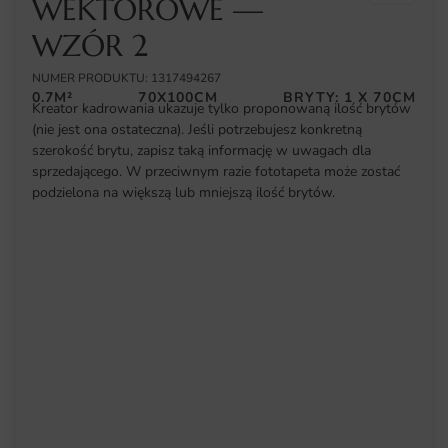
WEKTOROWE —
WZÓR 2
NUMER PRODUKTU: 1317494267
0.7M²
70X100CM
BRYTY: 1 X 70CM
Kreator kadrowania ukazuje tylko proponowaną ilość brytów
(nie jest ona ostateczna). Jeśli potrzebujesz konkretną
szerokość brytu, zapisz taką informację w uwagach dla
sprzedającego. W przeciwnym razie fototapeta może zostać
podzielona na większą lub mniejszą ilość brytów.