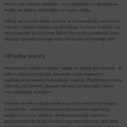
chmury lub motywy malarskie – w szczególności na akwarelowe
kwiaty lub pejzaże, które nigdy nie wyjdą z mody.
Odkryj nasz szeroki wybór wzorów w uniwersalnych, neutralnych
kolorach. Idealnie dopasują się do każdego wystroju wnętrza – od
nowoczesnego po klasyczny. Stwórz harmonijną przestrzeń pełną
elegancji i ponadczasowego stylu, która zachwyci każdego dnia
Aktualne trendy​
Nowoczesne wielkoformatowe
tapety na ścianę
(tzw murale) to
jeden z najskuteczniejszych sposobów na błyskawiczną i
spektakularną metamorfozę każdego wnętrza
.
Współczesne trendy
odchodzą od nudnych, płaskich dekoracji na rzecz głębi, faktury
oraz unikalnego charakteru.
Obecnie na rynku królują przede wszystkim motywy botaniczne i
przyrodnicze – wielkoformatowe liście monstery, tajemnicze,
zamglone lasy czy subtelne, akwarelowe kwiaty. Ogromną
popularnością cieszą się również wzory geometryczne, abstrakcje