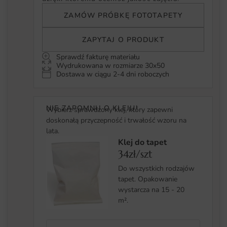
ZAMÓW PRÓBKĘ FOTOTAPETY
ZAPYTAJ O PRODUKT
Sprawdź fakturę materiału
Wydrukowana w rozmiarze 30x50
Dostawa w ciągu 2-4 dni roboczych
NIE ZAPOMNIJ O KLEJU!
Wybierz sprawdzony klej, który zapewni
doskonałą przyczepność i trwałość wzoru na
lata.
Klej do tapet
34zł/szt
Do wszystkich rodzajów
tapet. Opakowanie
wystarcza na 15 - 20
m².