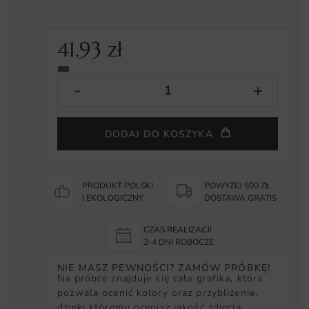
41.93
zł
DODAJ DO KOSZYKA
PRODUKT POLSKI
POWYŻEJ 500 ZŁ
I EKOLOGICZNY
DOSTAWA GRATIS
CZAS REALIZACJI
2-4 DNI ROBOCZE
NIE MASZ PEWNOŚCI? ZAMÓW PRÓBKĘ!
Na próbce znajduje się cała grafika, która
pozwala ocenić kolory oraz przybliżenie,
dzięki któremu ocenisz jakość zdjęcia.