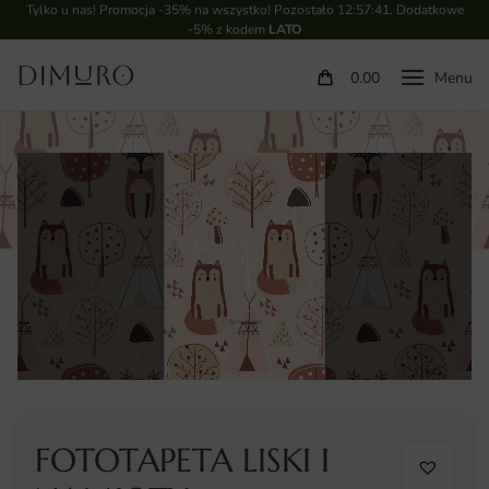
Tylko u nas! Promocja -35% na wszystko! Pozostało
12:57:41
. Dodatkowe
-5% z kodem
LATO
0.00
FOTOTAPETA LISKI I