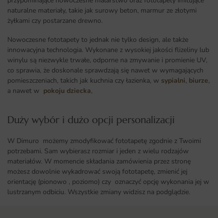
przypominające nowoczesne malarstwo oraz fototapety imitujące
naturalne materiały, takie jak surowy beton, marmur ze złotymi
żyłkami czy postarzane drewno.
Nowoczesne fototapety to jednak nie tylko design, ale także
innowacyjna technologia. Wykonane z wysokiej jakości flizeliny lub
winylu są niezwykle trwałe, odporne na zmywanie i promienie UV,
co sprawia, że doskonale sprawdzają się nawet w wymagających
pomieszczeniach, takich jak kuchnia czy łazienka, w
sypialni
,
biurze
,
a nawet w
pokoju dziecka
,
Duży wybór i dużo opcji personalizacji ​
W Dimuro możemy zmodyfikować fototapetę zgodnie z Twoimi
potrzebami. Sam wybierasz rozmiar i jeden z wielu rodzajów
materiałów. W momencie składania zamówienia przez stronę
możesz dowolnie wykadrować swoją fototapetę, zmienić jej
orientację (pionowo , poziomo) czy oznaczyć opcję wykonania jej w
lustrzanym odbiciu. Wszystkie zmiany widzisz na podglądzie.