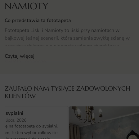
NAMIOTY
Co przedstawia ta fototapeta
Fototapeta Liski i Namioty to liski przy namiotach w
bajkowej leśnej scenerii, która zamienia zwykłą ścianę w
wyrazistą dekorację o niepowtarzalnym charakterze.
Motyw opracowano w stylu dziecięcy, z dbałością o
Czytaj więcej
światło i proporcje.
Kompozycja łączy precyzyjny detal z czytelnym tłem,
dzięki czemu dekoracja świetnie współgra z meblami i
ZAUFAŁO NAM TYSIĄCE ZADOWOLONYCH
tekstyliami w klimacie bajkowy. To rozwiązanie dla osób,
KLIENTÓW
które szukają wzoru z duszą i ponadczasowym
charakterem.
o sypialni
25 lipca, 2026
Gdzie sprawdzi się fototapeta Liski i Namioty
ię na fototapetę do sypialni.
Motyw świetnie odnajdzie się w pokoju dziecięcym, gdzie
ałam, że ten wybór całkowicie
stworzy efektowną ścianę za sofą, łóżkiem lub komodą.