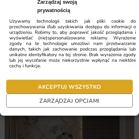
Zarządzaj swoją
Najniższa cena z 30 dni:
41.93
zł
podkreślenie indywidualnego stylu mieszkania
prywatnością
intensywne, trwałe kolory odporne na blaknięcie
Używamy technologii takich jak pliki cookie do
ZOBACZ WSZYSTKIE
przechowywania i/lub uzyskiwania dostępu do informacji o
ciekawy efekt powiększenia optycznego wnętrza
urządzeniu. Robimy to, aby poprawić jakość przeglądania i
wyświetlać (nie)spersonalizowane reklamy. Wyrażenie
zgody na te technologie umożliwi nam przetwarzanie
Najczęściej zadawane pytania
danych, takich jak zachowanie podczas przeglądania lub
unikalne identyfikatory na tej stronie. Brak wyrażenia zgody
lub jej wycofanie może niekorzystnie wpłynąć na niektóre
Pomagamy i doradzamy przy każdym zakupie. Ale jeżeli
cechy i funkcje.
nie chcesz czekać – sprawdź najczęściej zadawane pytania.
AKCEPTUJ WSZYSTKO
ZARZĄDZAJ OPCJAMI