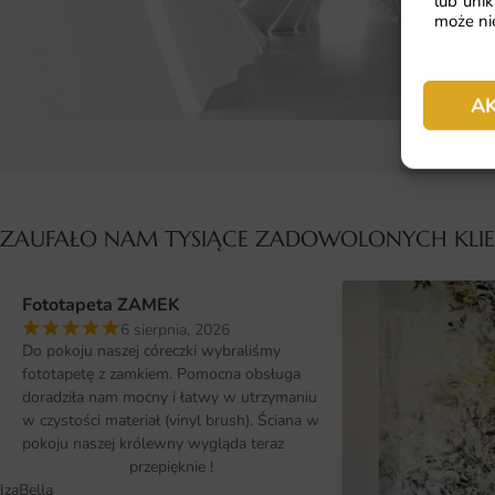
lub unik
może nie
A
ZAUFAŁO NAM TYSIĄCE ZADOWOLONYCH KL
Fototapeta ZAMEK
6 sierpnia, 2026
Do pokoju naszej córeczki wybraliśmy
fototapetę z zamkiem. Pomocna obsługa
doradziła nam mocny i łatwy w utrzymaniu
w czystości materiał (vinyl brush). Ściana w
pokoju naszej królewny wygląda teraz
przepięknie !
IzaBella