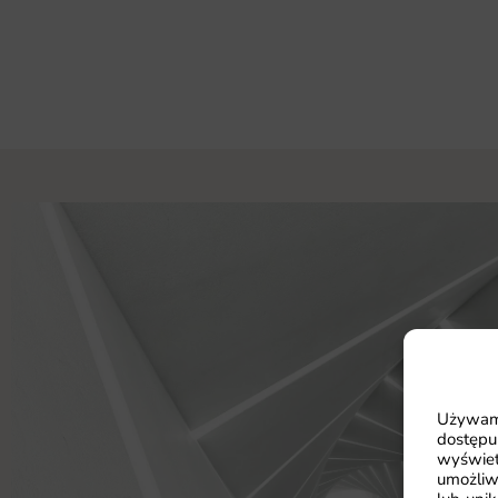
Używamy
dostępu
wyświet
umożliw