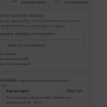
Y
DOSTAWA GRATIS
2-4 DNI ROBOCZE
NOŚCI? ZAMÓW PRÓBKĘ!
e się cała grafika, która pozwala ocenić kolory
, dzięki któremu ocenisz jakość zdjęcia.
ZAMÓW PRÓBKĘ FOTOTAPETY
ZAPYTAJ O PRODUKT
ę materiału
 rozmiarze 30x50
u 2-4 dni roboczych
O KLEJU!
y klej, który zapewni doskonałą przyczepność i
lata.
34zł/szt
Klej do tapet
Do wszystkich rodzajów tapet. Opakowanie
wystarcza na 15 - 20 m².