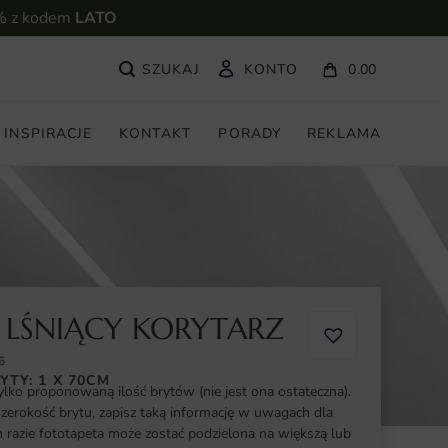
% z kodem
LATO
KONTO
0.00
INSPIRACJE
KONTAKT
PORADY
REKLAMA
 LŚNIĄCY KORYTARZ
6
YTY: 1 X 70CM
ylko proponowaną ilość brytów (nie jest ona ostateczna).
szerokość brytu, zapisz taką informację w uwagach dla
razie fototapeta może zostać podzielona na większą lub