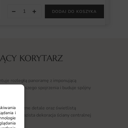
−
+
DODAJ DO KOSZYKA
IĄCY KORYTARZ
ntuje rozległą panoramę z imponującą
ok od pierwszego spojrzenia i buduje spójny
skiwania
rchitektoniczne detale oraz świetlistą
ądania i
ię jako wyrazista dekoracja ściany centralnej
hnologie
glądania