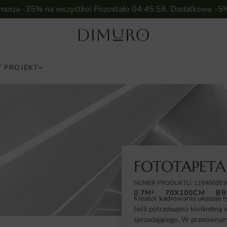
omocja -35% na wszystko! Pozostało
04:45:57
. Dodatkowe -5
 PROJEKT
FOTOTAPETA
NUMER PRODUKTU: 119406003
0.7M²
70X100CM
BR
Kreator kadrowania ukazuje t
Jeśli potrzebujesz konkretną 
sprzedającego. W przeciwnym 