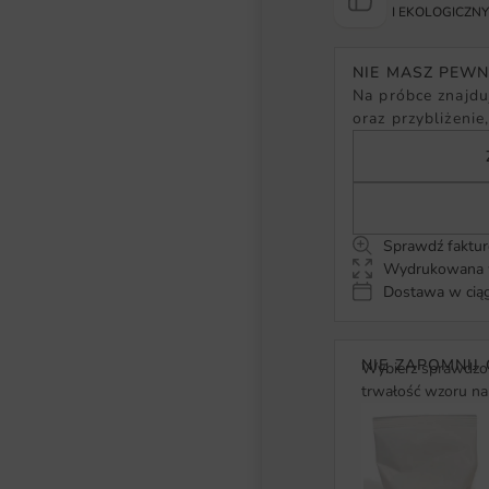
I EKOLOGICZN
NIE MASZ PEW
Na próbce znajduj
oraz przybliżenie
Sprawdź faktur
Wydrukowana w
Dostawa w ciąg
NIE ZAPOMNIJ 
Wybierz sprawdzon
trwałość wzoru na 