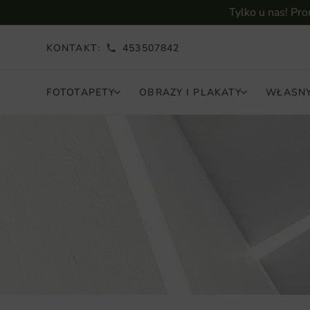
Tylko u nas! Pr
KONTAKT:
453507842
FOTOTAPETY
OBRAZY I PLAKATY
WŁASNY