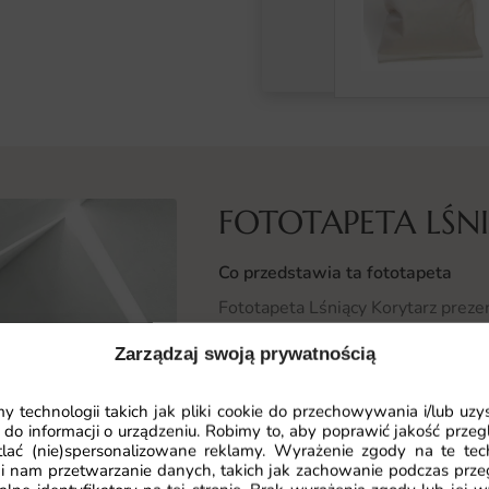
FOTOTAPETA LŚN
Co przedstawia ta fototapeta
Fototapeta Lśniący Korytarz preze
perspektywą. Motyw przyciąga wzr
Zarządzaj swoją prywatnością
nastrój pomieszczenia.
 technologii takich jak pliki cookie do przechowywania i/lub uzy
Grafika oddaje głębię krajobrazu, a
 do informacji o urządzeniu. Robimy to, aby poprawić jakość przegl
atmosferę, dzięki czemu sprawdzi s
lać (nie)spersonalizowane reklamy. Wyrażenie zgody na te tec
lub subtelne tło dla mebli.
i nam przetwarzanie danych, takich jak zachowanie podczas prze