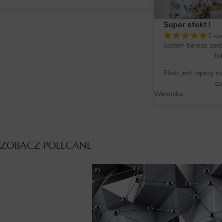
Super efekt !
2 si
Jestem bardzo zad
fo
Efekt jest lepszy n
cu
Weronika
ZOBACZ POLECANE