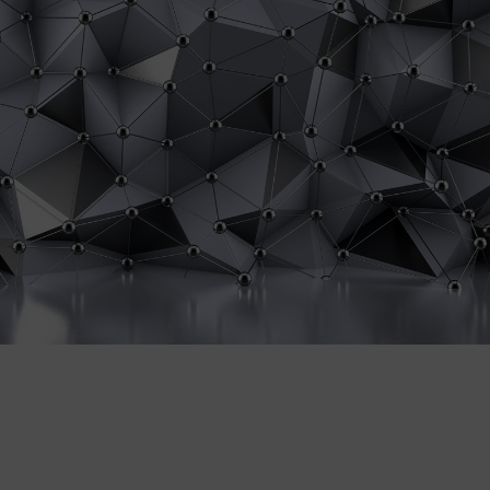
wymiary szyte na miarę Twojej ści
prosty montaż na klej do flizeliny