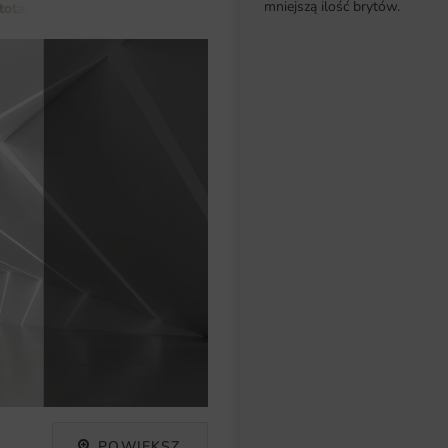
mniejszą ilość brytów.
totapety do salonu
Fototapeta Lśniący Korytarz
POWIĘKSZ