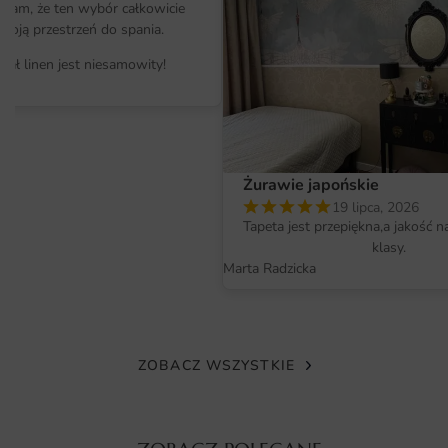
ałam, że ten wybór całkowicie
sprawia, że stanowi świetne tło dla rozmów oraz terapii,
moją przestrzeń do spania.
wprowadzając pacjentów w atmosferę spokoju i
zrozumienia. Dodatkowo, dzięki swojej artystycznej
iał linen jest niesamowity!
formie, może być również wykorzystana w biurach,
przestrzeniach coworkingowych oraz w domowych
gabinetach, jako inspirujący akcent sprzyjający
kreatywności. Jeśli szukasz czegoś wyjątkowego do
Żurawie japońskie
swojego wnętrza, warto rozważyć
Ilustracje
w formie
19 lipca, 2026
fototapet.
Tapeta jest przepiękna,a jakość n
klasy.
Materiał i jakość druku
Marta Radzicka
Fototapeta Ludzki Umysł wykonana jest z wysokiej jakości
materiałów, które zapewniają trwałość oraz odporność na
uszkodzenia. Dzięki zastosowaniu nowoczesnych
technologii druku, kolory są intensywne i odporne na
ZOBACZ WSZYSTKIE
blaknięcie, co sprawia, że fototapeta zachowuje swoją
estetykę przez długi czas. Materiał jest także łatwy do
czyszczenia, co jest istotne w kontekście użytkowania w