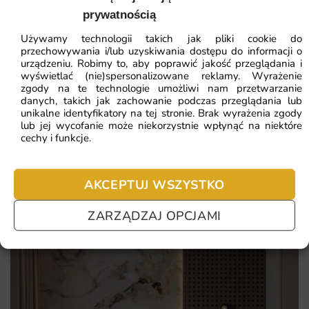
Wysoka jakość materiałów i druku, zapewniająca trwałość.
prywatnością
Łatwy montaż, który można wykonać samodzielnie.
ZOBACZ WSZYSTKIE
Używamy technologii takich jak pliki cookie do
przechowywania i/lub uzyskiwania dostępu do informacji o
Możliwość zamówienia w różnych wymiarach, idealnie
urządzeniu. Robimy to, aby poprawić jakość przeglądania i
dopasowanych do Twojego wnętrza.
wyświetlać (nie)spersonalizowane reklamy. Wyrażenie
zgody na te technologie umożliwi nam przetwarzanie
Najczęściej zadawane pytania
danych, takich jak zachowanie podczas przeglądania lub
unikalne identyfikatory na tej stronie. Brak wyrażenia zgody
Pomagamy i doradzamy przy każdym zakupie. Ale jeżeli
lub jej wycofanie może niekorzystnie wpłynąć na niektóre
nie chcesz czekać – sprawdź najczęściej zadawane pytania.
cechy i funkcje.
AKCEPTUJ WSZYSTKO
ZARZĄDZAJ OPCJAMI