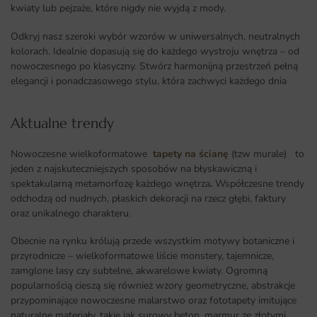
kwiaty lub pejzaże, które nigdy nie wyjdą z mody.
Odkryj nasz szeroki wybór wzorów w uniwersalnych, neutralnych
kolorach. Idealnie dopasują się do każdego wystroju wnętrza – od
nowoczesnego po klasyczny. Stwórz harmonijną przestrzeń pełną
elegancji i ponadczasowego stylu, która zachwyci każdego dnia
Aktualne trendy​
Nowoczesne wielkoformatowe
tapety na ścianę
(tzw murale) to
jeden z najskuteczniejszych sposobów na błyskawiczną i
spektakularną metamorfozę każdego wnętrza
.
Współczesne trendy
odchodzą od nudnych, płaskich dekoracji na rzecz głębi, faktury
oraz unikalnego charakteru.
Obecnie na rynku królują przede wszystkim motywy botaniczne i
przyrodnicze – wielkoformatowe liście monstery, tajemnicze,
zamglone lasy czy subtelne, akwarelowe kwiaty. Ogromną
popularnością cieszą się również wzory geometryczne, abstrakcje
przypominające nowoczesne malarstwo oraz fototapety imitujące
naturalne materiały, takie jak surowy beton, marmur ze złotymi