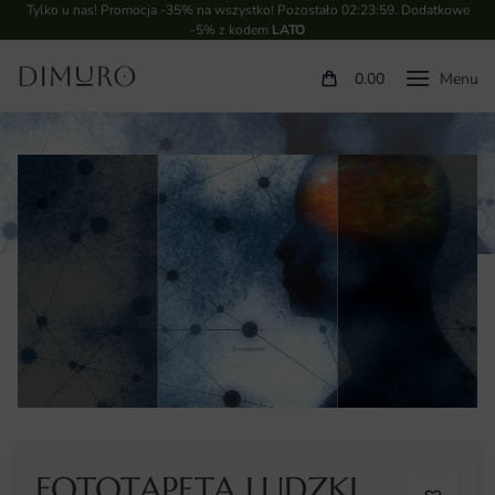
Tylko u nas! Promocja -35% na wszystko! Pozostało
02:23:59
. Dodatkowe
-5% z kodem
LATO
0.00
FOTOTAPETA LUDZKI