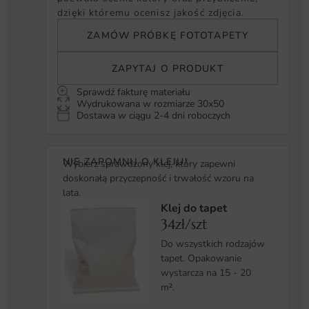
dzięki któremu ocenisz jakość zdjęcia.
ZAMÓW PRÓBKĘ FOTOTAPETY
ZAPYTAJ O PRODUKT
Sprawdź fakturę materiału
Wydrukowana w rozmiarze 30x50
Dostawa w ciągu 2-4 dni roboczych
NIE ZAPOMNIJ O KLEJU!
Wybierz sprawdzony klej, który zapewni
doskonałą przyczepność i trwałość wzoru na
lata.
Klej do tapet
34zł/szt
Do wszystkich rodzajów
tapet. Opakowanie
wystarcza na 15 - 20
m².