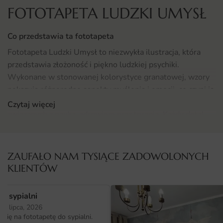
FOTOTAPETA LUDZKI UMYSŁ
Co przedstawia ta fototapeta
Fototapeta Ludzki Umysł to niezwykła ilustracja, która
przedstawia złożoność i piękno ludzkiej psychiki.
Wykonane w stonowanej kolorystyce granatowej, wzory
pokazują różnorodne aspekty myślenia i emocji, co czyni ją
idealnym elementem dekoracyjnym do przestrzeni
Czytaj więcej
związanych z nauką, zdrowiem oraz terapią. Każdy detal
jest starannie dopracowany, co sprawia, że fototapeta
staje się nie tylko ozdobą, ale również inspiracją do
refleksji na temat ludzkiej natury.
ZAUFAŁO NAM TYSIĄCE ZADOWOLONYCH
KLIENTÓW
Gdzie sprawdzi się fototapeta Ludzki Umysł
Fototapeta Ludzki Umysł doskonale wpasuje się w różne
o sypialni
przestrzenie, zwłaszcza w gabinetach lekarskich,
25 lipca, 2026
psychologicznych oraz terapeutycznych. Jej unikalny temat
ię na fototapetę do sypialni.