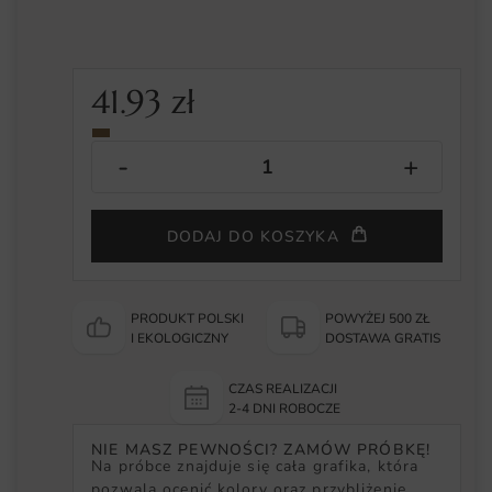
41.93
zł
DODAJ DO KOSZYKA
PRODUKT POLSKI
POWYŻEJ 500 ZŁ
I EKOLOGICZNY
DOSTAWA GRATIS
CZAS REALIZACJI
2-4 DNI ROBOCZE
NIE MASZ PEWNOŚCI? ZAMÓW PRÓBKĘ!
Na próbce znajduje się cała grafika, która
pozwala ocenić kolory oraz przybliżenie,