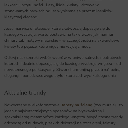
lekkości i przytulności. Lasy, liście, kwiaty i drzewa w
stonowanych barwach od lat wybierane są przez miłośników
klasycznej elegancji.
Jeżeli marzysz o fotapecie, która z łatwością dopasuje się do
każdego wystroju, warto postawić na takie wzory jak marmur,
chmury lub motywy malarskie – w szczególności na akwarelowe
kwiaty lub pejzaże, które nigdy nie wyjdą z mody.
Odkryj nasz szeroki wybór wzorów w uniwersalnych, neutralnych
kolorach. Idealnie dopasują się do każdego wystroju wnętrza – od
nowoczesnego po klasyczny. Stwórz harmonijną przestrzeń pełną
elegancji i ponadczasowego stylu, która zachwyci każdego dnia
Aktualne trendy​
Nowoczesne wielkoformatowe
tapety na ścianę
(tzw murale) to
jeden z najskuteczniejszych sposobów na błyskawiczną i
spektakularną metamorfozę każdego wnętrza
.
Współczesne trendy
odchodzą od nudnych, płaskich dekoracji na rzecz głębi, faktury