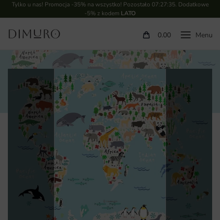
Tylko u nas! Promocja -35% na wszystko! Pozostało
07:27:35
. Dodatkowe
-5% z kodem
LATO
0.00