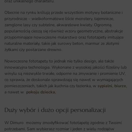
oraz unikalnego charakteru.
Obecnie na rynku królują przede wszystkim motywy botaniczne i
przyrodnicze – wielkoformatowe liście monstery, tajemnicze,
zamglone lasy czy subtelne, akwarelowe kwiaty. Ogromną
popularnością cieszą się również wzory geometryczne, abstrakcje
przypominające nowoczesne malarstwo oraz fototapety imitujące
naturalne materiały, takie jak surowy beton, marmur ze złotymi
żyłkami czy postarzane drewno.
Nowoczesne fototapety to jednak nie tylko design, ale także
innowacyjna technologia. Wykonane z wysokiej jakości flizeliny lub
winylu są niezwykle trwałe, odporne na zmywanie i promienie UV,
co sprawia, że doskonale sprawdzają się nawet w wymagających
pomieszczeniach, takich jak kuchnia czy łazienka, w
sypialni
,
biurze
,
a nawet w
pokoju dziecka
,
Duży wybór i dużo opcji personalizacji ​
W Dimuro możemy zmodyfikować fototapetę zgodnie z Twoimi
potrzebami. Sam wybierasz rozmiar i jeden z wielu rodzajów