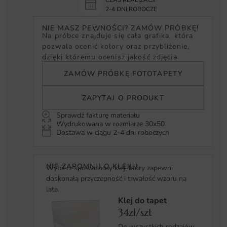
CZAS REALIZACJI
2-4 DNI ROBOCZE
NIE MASZ PEWNOŚCI? ZAMÓW PRÓBKĘ!
Na próbce znajduje się cała grafika, która
pozwala ocenić kolory oraz przybliżenie,
dzięki któremu ocenisz jakość zdjęcia.
ZAMÓW PRÓBKĘ FOTOTAPETY
ZAPYTAJ O PRODUKT
Sprawdź fakturę materiału
Wydrukowana w rozmiarze 30x50
Dostawa w ciągu 2-4 dni roboczych
NIE ZAPOMNIJ O KLEJU!
Wybierz sprawdzony klej, który zapewni
doskonałą przyczepność i trwałość wzoru na
lata.
Klej do tapet
34zł/szt
Do wszystkich rodzajów