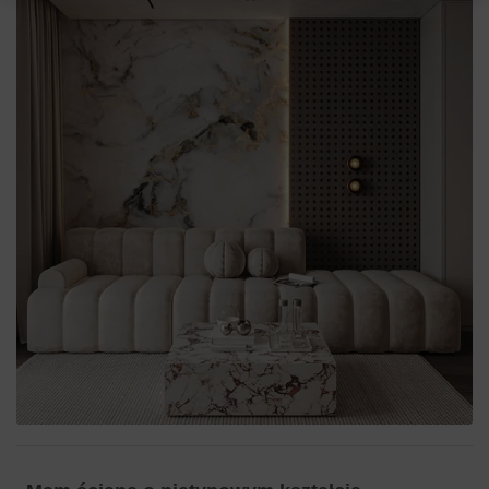
oddychający flizelinowy podkład przyjazny ścianie