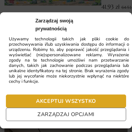
41.93
zł
Aplikacja jest intuicyjna — klej trafia na ścianę, a pasy
64.5
fototapety nakłada się na świeży podkład. Brak zakładek i
Fototapeta Rybki i Zółwik
Najniższa cena z
Zarządzaj swoją
nadmiaru kleju sprawia, że montaż jest czysty, a efekt
prywatnością
końcowy spójny.
41.93
zł
64.51
zł
Używamy technologii takich jak pliki cookie do
Najniższa cena z 30 dni:
41.93
zł
Dlaczego warto wybrać tę fototapetę
przechowywania i/lub uzyskiwania dostępu do informacji o
urządzeniu. Robimy to, aby poprawić jakość przeglądania i
Ta fototapeta to inwestycja w wystrój, który nie znudzi się
wyświetlać (nie)spersonalizowane reklamy. Wyrażenie
ZOBACZ WSZYSTKIE
po kilku miesiącach. Stawiamy na dopracowanie każdego
zgody na te technologie umożliwi nam przetwarzanie
danych, takich jak zachowanie podczas przeglądania lub
szczegółu — od jakości druku po precyzyjne
unikalne identyfikatory na tej stronie. Brak wyrażenia zgody
przygotowanie do montażu.
lub jej wycofanie może niekorzystnie wpłynąć na niektóre
cechy i funkcje.
Najczęściej zadawane pytania
Oto najważniejsze zalety, które wyróżniają ten wzór:
Pomagamy i doradzamy przy każdym zakupie. Ale jeżeli
AKCEPTUJ WSZYSTKO
nie chcesz czekać – sprawdź najczęściej zadawane pytania.
dekoracyjna kompozycja na pełną ścianę
trwałe kolory odporne na blaknięcie przez lata
ZARZĄDZAJ OPCJAMI
inspiracja do podróży i marzeń