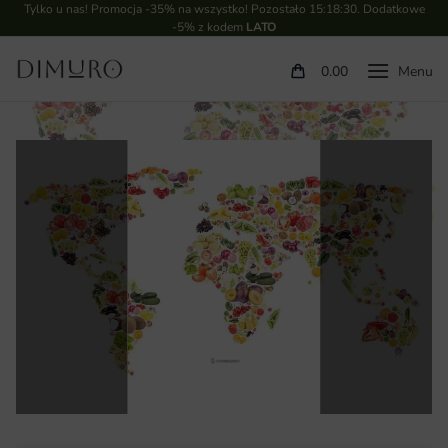
Tylko u nas! Promocja -35% na wszystko! Pozostało
15:18:30
. Dodatkowe
-5% z kodem
LATO
0.00