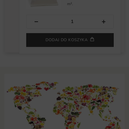
m².
−
+
DODAJ DO KOSZYKA