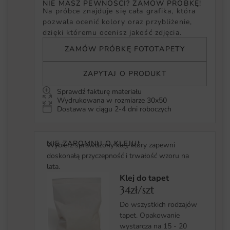
NIE MASZ PEWNOŚCI? ZAMÓW PRÓBKĘ!
Na próbce znajduje się cała grafika, która
pozwala ocenić kolory oraz przybliżenie,
dzięki któremu ocenisz jakość zdjęcia.
ZAMÓW PRÓBKĘ FOTOTAPETY
ZAPYTAJ O PRODUKT
Sprawdź fakturę materiału
Wydrukowana w rozmiarze 30x50
Dostawa w ciągu 2-4 dni roboczych
NIE ZAPOMNIJ O KLEJU!
Wybierz sprawdzony klej, który zapewni
doskonałą przyczepność i trwałość wzoru na
lata.
Klej do tapet
34zł/szt
Do wszystkich rodzajów
tapet. Opakowanie
wystarcza na 15 - 20