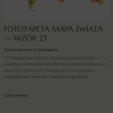
FOTOTAPETA MAPA ŚWIATA
— WZÓR 23
Co przedstawia ta fototapeta
Ta fototapeta prezentuje stylizowaną mapę świata z
czytelnymi konturami kontynentów i starannie dobranymi
akcentami graficznymi. To pomysł na ścianę pełną
geograficznych inspiracji i podróżniczego ducha.
Drobiazgi w postaci kompasów, statków i nazw
geograficznych dodają motywowi głębi i edukacyjnej
Czytaj więcej
wartości. Motyw mapa świata został zaprojektowany tak,
by dobrze prezentował się zarówno z bliska, jak i z