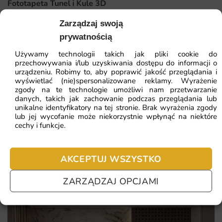
Fototapeta Tunel i Kule 3D
Dlaczego warto wybrać tę fototapetę
Zarządzaj swoją
Wybierając tę fototapetę, decydujesz się na dekorację,
41.93
zł
64.51
zł
prywatnością
która łączy estetykę, jakość wykonania i wygodę montażu.
Najniższa cena z 30 dni:
41.93
zł
To rozwiązanie sprawdzające się w długiej perspektywie
Używamy technologii takich jak pliki cookie do
przechowywania i/lub uzyskiwania dostępu do informacji o
użytkowania.
urządzeniu. Robimy to, aby poprawić jakość przeglądania i
ZOBACZ WSZYSTKIE
wyświetlać (nie)spersonalizowane reklamy. Wyrażenie
Oto najważniejsze zalety, które wyróżniają ten wzór:
zgody na te technologie umożliwi nam przetwarzanie
danych, takich jak zachowanie podczas przeglądania lub
unikalne identyfikatory na tej stronie. Brak wyrażenia zgody
inspiracja do podróży i marzeń
lub jej wycofanie może niekorzystnie wpłynąć na niektóre
Najczęściej zadawane pytania
cechy i funkcje.
indywidualny rozmiar dopasowany do każdej ściany
Pomagamy i doradzamy przy każdym zakupie. Ale jeżeli
czytelne kontury kontynentów
nie chcesz czekać – sprawdź najczęściej zadawane pytania.
AKCEPTUJ WSZYSTKO
ekologiczne, bezzapachowe komponenty druku
ZARZĄDZAJ OPCJAMI