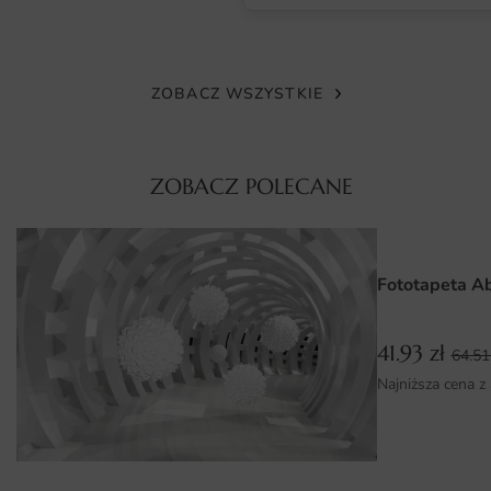
rysunek nawet w największych formatach.
Powłoka matowa minimalizuje odblaski, dzięki czemu
obraz wygląda naturalnie w słońcu i przy sztucznym
ZOBACZ WSZYSTKIE
świetle. Tusze przeszły testy bezpieczeństwa i mogą być
stosowane w pokojach dziecięcych oraz sypialniach.
ZOBACZ POLECANE
Wymiary na miarę i łatwy montaż
Każdą fototapetę przygotowujemy na wymiar —
wystarczy podać dokładną szerokość i wysokość ściany w
centymetrach, a my dopasujemy wzór bez ucinania
Fototapeta A
kluczowych elementów. To rozwiązanie sprawdza się
także w nietypowych pomieszczeniach.
41.93
zł
64.5
Montaż jest prosty i szybki: klej nakłada się bezpośrednio
Najniższa cena z
na ścianę, a kolejne pasy układa na styk, bez zakładek.
Dzięki temu fototapetę powiesisz samodzielnie, bez
konieczności wzywania specjalistów.