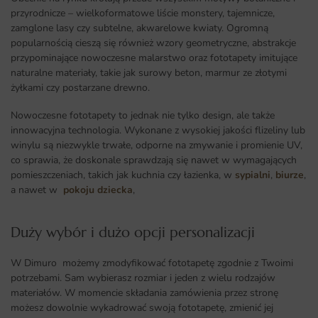
przyrodnicze – wielkoformatowe liście monstery, tajemnicze,
zamglone lasy czy subtelne, akwarelowe kwiaty. Ogromną
popularnością cieszą się również wzory geometryczne, abstrakcje
przypominające nowoczesne malarstwo oraz fototapety imitujące
naturalne materiały, takie jak surowy beton, marmur ze złotymi
żyłkami czy postarzane drewno.
Nowoczesne fototapety to jednak nie tylko design, ale także
innowacyjna technologia. Wykonane z wysokiej jakości flizeliny lub
winylu są niezwykle trwałe, odporne na zmywanie i promienie UV,
co sprawia, że doskonale sprawdzają się nawet w wymagających
pomieszczeniach, takich jak kuchnia czy łazienka, w
sypialni
,
biurze
,
a nawet w
pokoju dziecka
,
Duży wybór i dużo opcji personalizacji ​
W Dimuro możemy zmodyfikować fototapetę zgodnie z Twoimi
potrzebami. Sam wybierasz rozmiar i jeden z wielu rodzajów
materiałów. W momencie składania zamówienia przez stronę
możesz dowolnie wykadrować swoją fototapetę, zmienić jej