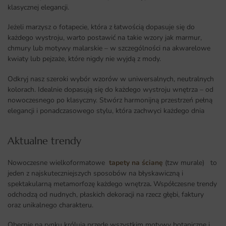
klasycznej elegancji.
Jeżeli marzysz o fotapecie, która z łatwością dopasuje się do
każdego wystroju, warto postawić na takie wzory jak marmur,
chmury lub motywy malarskie – w szczególności na akwarelowe
kwiaty lub pejzaże, które nigdy nie wyjdą z mody.
Odkryj nasz szeroki wybór wzorów w uniwersalnych, neutralnych
kolorach. Idealnie dopasują się do każdego wystroju wnętrza – od
nowoczesnego po klasyczny. Stwórz harmonijną przestrzeń pełną
elegancji i ponadczasowego stylu, która zachwyci każdego dnia
Aktualne trendy​
Nowoczesne wielkoformatowe
tapety na ścianę
(tzw murale) to
jeden z najskuteczniejszych sposobów na błyskawiczną i
spektakularną metamorfozę każdego wnętrza
.
Współczesne trendy
odchodzą od nudnych, płaskich dekoracji na rzecz głębi, faktury
oraz unikalnego charakteru.
Obecnie na rynku królują przede wszystkim motywy botaniczne i