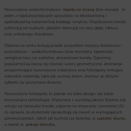
Nowoczesne wielkoformatowe
tapety na ścianę
(tzw murale) to
jeden z najskuteczniejszych sposobów na błyskawiczną i
spektakularną metamorfozę każdego wnętrza
.
Współczesne trendy
odchodzą od nudnych, płaskich dekoracji na rzecz głębi, faktury
oraz unikalnego charakteru.
Obecnie na rynku królują przede wszystkim motywy botaniczne i
przyrodnicze – wielkoformatowe liście monstery, tajemnicze,
zamglone lasy czy subtelne, akwarelowe kwiaty. Ogromną
popularnością cieszą się również wzory geometryczne, abstrakcje
przypominające nowoczesne malarstwo oraz fototapety imitujące
naturalne materiały, takie jak surowy beton, marmur ze złotymi
żyłkami czy postarzane drewno.
Nowoczesne fototapety to jednak nie tylko design, ale także
innowacyjna technologia. Wykonane z wysokiej jakości flizeliny lub
winylu są niezwykle trwałe, odporne na zmywanie i promienie UV,
co sprawia, że doskonale sprawdzają się nawet w wymagających
pomieszczeniach, takich jak kuchnia czy łazienka, w
sypialni
,
biurze
,
a nawet w
pokoju dziecka
,