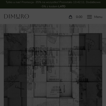
Tylko u nas! Promocja -35% na wszystko! Pozostało
13:42:10
. Dodatkowe
-5% z kodem
LATO
0.00