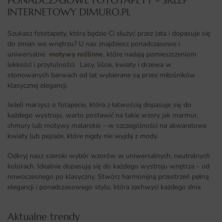
PONADCZASOWE FOTOTAPETY - SKLEP
INTERNETOWY DIMURO.PL​
Szukasz fototapety, która będzie Ci służyć przez lata i dopasuje się
do zmian we wnętrzu? U nas znajdziesz ponadczasowe i
uniwersalne
motywy roślinne
, które nadają pomieszczeniom
lekkości i przytulności. Lasy, liście, kwiaty i drzewa w
stonowanych barwach od lat wybierane są przez miłośników
klasycznej elegancji.
Jeżeli marzysz o fotapecie, która z łatwością dopasuje się do
każdego wystroju, warto postawić na takie wzory jak marmur,
chmury lub motywy malarskie – w szczególności na akwarelowe
kwiaty lub pejzaże, które nigdy nie wyjdą z mody.
Odkryj nasz szeroki wybór wzorów w uniwersalnych, neutralnych
kolorach. Idealnie dopasują się do każdego wystroju wnętrza – od
nowoczesnego po klasyczny. Stwórz harmonijną przestrzeń pełną
elegancji i ponadczasowego stylu, która zachwyci każdego dnia
Aktualne trendy​