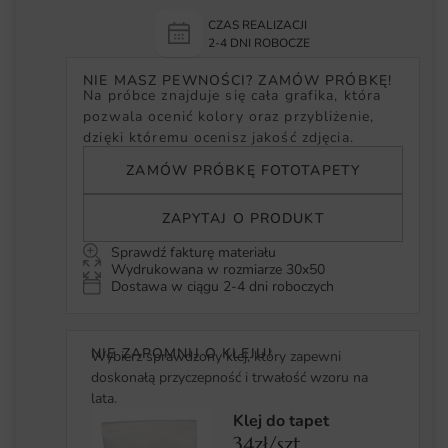
CZAS REALIZACJI
2-4 DNI ROBOCZE
NIE MASZ PEWNOŚCI? ZAMÓW PRÓBKĘ!
Na próbce znajduje się cała grafika, która
pozwala ocenić kolory oraz przybliżenie,
dzięki któremu ocenisz jakość zdjęcia.
ZAMÓW PRÓBKĘ FOTOTAPETY
ZAPYTAJ O PRODUKT
Sprawdź fakturę materiału
Wydrukowana w rozmiarze 30x50
Dostawa w ciągu 2-4 dni roboczych
NIE ZAPOMNIJ O KLEJU!
Wybierz sprawdzony klej, który zapewni
doskonałą przyczepność i trwałość wzoru na
lata.
Klej do tapet
34zł/szt