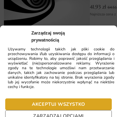
Montaż jest prosty i intuicyjny, a w zestawie znajdziesz
41.93
zł
64.5
szczegółową instrukcję. Wersja flizelinowa wymaga
Najniższa cena z
nałożenia kleju jedynie na ścianę, więc cały proces
przebiega sprawnie.
Zarządzaj swoją
Dlaczego warto wybrać tę fototapetę
prywatnością
Fototapeta Twister
Decydując się na ten wzór otrzymujesz dekorację łączącą
Używamy technologii takich jak pliki cookie do
walory estetyczne z trwałością. To rozwiązanie, które
przechowywania i/lub uzyskiwania dostępu do informacji o
przemienia zwykłą ścianę w wyjątkowy akcent aranżacyjny
urządzeniu. Robimy to, aby poprawić jakość przeglądania i
41.93
zł
64.51
zł
wyświetlać (nie)spersonalizowane reklamy. Wyrażenie
pełen klimatu.
Najniższa cena z 30 dni:
41.93
zł
zgody na te technologie umożliwi nam przetwarzanie
danych, takich jak zachowanie podczas przeglądania lub
Unikalny motyw mapa świata 3d podkreślający
unikalne identyfikatory na tej stronie. Brak wyrażenia zgody
ZOBACZ WSZYSTKIE
lub jej wycofanie może niekorzystnie wpłynąć na niektóre
indywidualny styl wnętrza i jego nastrój.
cechy i funkcje.
Realizacja na wymiar z gwarancją idealnego dopasowania
do każdej ściany.
Najczęściej zadawane pytania
AKCEPTUJ WSZYSTKO
Ekologiczne tusze i certyfikowane materiały bezpieczne
Pomagamy i doradzamy przy każdym zakupie. Ale jeżeli
dla domowników oraz alergików.
ZARZĄDZAJ OPCJAMI