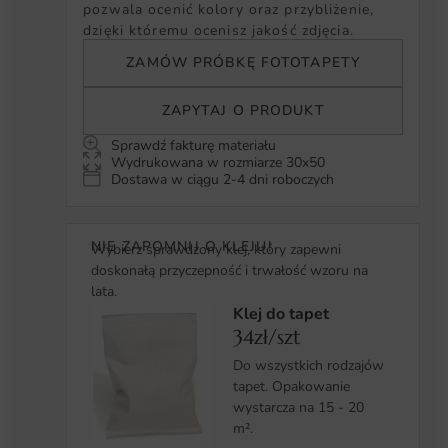
pozwala ocenić kolory oraz przybliżenie,
dzięki któremu ocenisz jakość zdjęcia.
ZAMÓW PRÓBKĘ FOTOTAPETY
ZAPYTAJ O PRODUKT
Sprawdź fakturę materiału
Wydrukowana w rozmiarze 30x50
Dostawa w ciągu 2-4 dni roboczych
NIE ZAPOMNIJ O KLEJU!
Wybierz sprawdzony klej, który zapewni
doskonałą przyczepność i trwałość wzoru na
lata.
Klej do tapet
34zł/szt
Do wszystkich rodzajów
tapet. Opakowanie
wystarcza na 15 - 20
m².