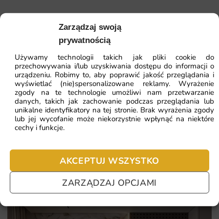
design, trwałą jakość druku i pełną elastyczność
wymiarów.
Zarządzaj swoją
prywatnością
Sprawdź, co konkretnie wyróżnia tę propozycję:
Używamy technologii takich jak pliki cookie do
romantyczny, dziewczęcy motyw
przechowywania i/lub uzyskiwania dostępu do informacji o
urządzeniu. Robimy to, aby poprawić jakość przeglądania i
ZOBACZ WSZYSTKIE
różowo-turkusowa paleta wnosząca wiosnę
wyświetlać (nie)spersonalizowane reklamy. Wyrażenie
zgody na te technologie umożliwi nam przetwarzanie
wzór pełen ruchu i lekkości
danych, takich jak zachowanie podczas przeglądania lub
unikalne identyfikatory na tej stronie. Brak wyrażenia zgody
baśniowy klimat ozdoby pokoju dziecka
lub jej wycofanie może niekorzystnie wpłynąć na niektóre
Najczęściej zadawane pytania
cechy i funkcje.
Pomagamy i doradzamy przy każdym zakupie. Ale jeżeli
nie chcesz czekać – sprawdź najczęściej zadawane pytania.
AKCEPTUJ WSZYSTKO
ZARZĄDZAJ OPCJAMI