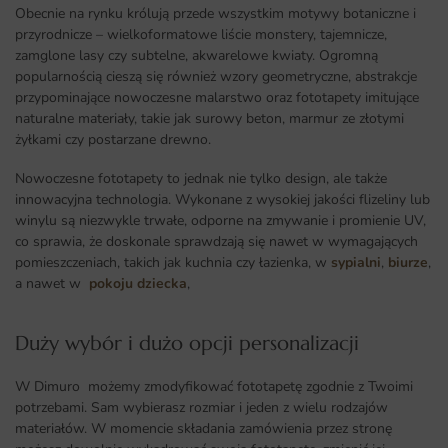
Obecnie na rynku królują przede wszystkim motywy botaniczne i
przyrodnicze – wielkoformatowe liście monstery, tajemnicze,
zamglone lasy czy subtelne, akwarelowe kwiaty. Ogromną
popularnością cieszą się również wzory geometryczne, abstrakcje
przypominające nowoczesne malarstwo oraz fototapety imitujące
naturalne materiały, takie jak surowy beton, marmur ze złotymi
żyłkami czy postarzane drewno.
Nowoczesne fototapety to jednak nie tylko design, ale także
innowacyjna technologia. Wykonane z wysokiej jakości flizeliny lub
winylu są niezwykle trwałe, odporne na zmywanie i promienie UV,
co sprawia, że doskonale sprawdzają się nawet w wymagających
pomieszczeniach, takich jak kuchnia czy łazienka, w
sypialni
,
biurze
,
a nawet w
pokoju dziecka
,
Duży wybór i dużo opcji personalizacji ​
W Dimuro możemy zmodyfikować fototapetę zgodnie z Twoimi
potrzebami. Sam wybierasz rozmiar i jeden z wielu rodzajów
materiałów. W momencie składania zamówienia przez stronę