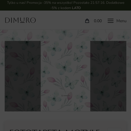
Tylko u nas! Promocja -35% na wszystko! Pozostało
21:57:16
. Dodatkowe
-5% z kodem
LATO
0.00