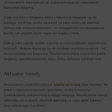
stonowanych barwach od lat wybierane są przez miłośników
klasycznej elegancji.
Jeżeli marzysz o fotapecie, która z łatwością dopasuje się do
każdego wystroju, warto postawić na takie wzory jak marmur,
chmury lub motywy malarskie – w szczególności na akwarelowe
kwiaty lub pejzaże, które nigdy nie wyjdą z mody.
Odkryj nasz szeroki wybór wzorów w uniwersalnych, neutralnych
kolorach. Idealnie dopasują się do każdego wystroju wnętrza – od
nowoczesnego po klasyczny. Stwórz harmonijną przestrzeń pełną
elegancji i ponadczasowego stylu, która zachwyci każdego dnia
Aktualne trendy​
Nowoczesne wielkoformatowe
tapety na ścianę
(tzw murale) to
jeden z najskuteczniejszych sposobów na błyskawiczną i
spektakularną metamorfozę każdego wnętrza
.
Współczesne trendy
odchodzą od nudnych, płaskich dekoracji na rzecz głębi, faktury
oraz unikalnego charakteru.