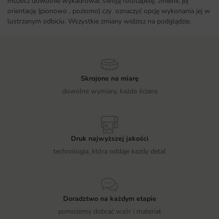
możesz dowolnie wykadrować swoją fototapetę, zmienić jej
orientację (pionowo , poziomo) czy oznaczyć opcję wykonania jej w
lustrzanym odbiciu. Wszystkie zmiany widzisz na podglądzie.
Skrojone na miarę
dowolne wymiary, każda ściana
Druk najwyższej jakości
technologia, która oddaje każdy detal
Doradztwo na każdym etapie
pomożemy dobrać wzór i materiał