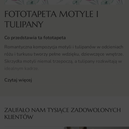
FOTOTAPETA MOTYLE I
TULIPANY
Co przedstawia ta fototapeta
Romantyczna kompozycja motyli i tulipanów w odcieniach
różu i turkusu tworzy pełne wdzięku, dziewczęce wnętrze.
Skrzydła motyli niemal trzepoczą, a tulipany rozkwitają w
idealnym kadrze.
Czytaj więcej
Motyw łączy w sobie wiosenny optymizm i baśniową
lekkość, idealną dla pokoju dziewczynki. To wzór, który ma
w sobie dużo ruchu i zarazem subtelnej elegancji.
Gdzie sprawdzi się fototapeta Motyle i Tulipany
ZAUFAŁO NAM TYSIĄCE ZADOWOLONYCH
KLIENTÓW
Fototapeta Motyle i Tulipany świetnie sprawdzi się w
pokoju dziecięcym jako tło łóżeczka, ściana za biurkiem do