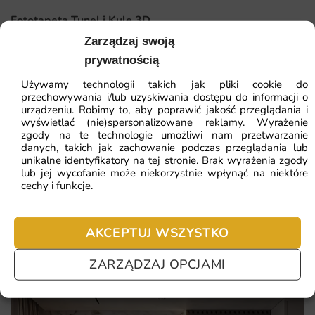
Dlaczego warto wybrać tę fototapetę
Fototapeta Tunel i Kule 3D
Unikalny design, który wyróżnia się na tle innych
Zarządzaj swoją
produktów.
prywatnością
41.93
zł
64.51
zł
Wysoka jakość materiałów oraz druku, gwarantująca
Używamy technologii takich jak pliki cookie do
Najniższa cena z 30 dni:
41.93
zł
trwałość i estetykę.
przechowywania i/lub uzyskiwania dostępu do informacji o
urządzeniu. Robimy to, aby poprawić jakość przeglądania i
Łatwy montaż, który można wykonać samodzielnie bez
ZOBACZ WSZYSTKIE
wyświetlać (nie)spersonalizowane reklamy. Wyrażenie
potrzeby zatrudniania specjalistów.
zgody na te technologie umożliwi nam przetwarzanie
danych, takich jak zachowanie podczas przeglądania lub
Możliwość zamówienia na wymiar, co pozwala na idealne
unikalne identyfikatory na tej stronie. Brak wyrażenia zgody
dopasowanie do każdego wnętrza.
lub jej wycofanie może niekorzystnie wpłynąć na niektóre
Najczęściej zadawane pytania
cechy i funkcje.
Pomagamy i doradzamy przy każdym zakupie. Ale jeżeli
nie chcesz czekać – sprawdź najczęściej zadawane pytania.
AKCEPTUJ WSZYSTKO
ZARZĄDZAJ OPCJAMI