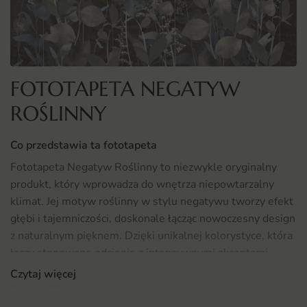
FOTOTAPETA NEGATYW
ROŚLINNY
Co przedstawia ta fototapeta
Fototapeta Negatyw Roślinny to niezwykle oryginalny
produkt, który wprowadza do wnętrza niepowtarzalny
klimat. Jej motyw roślinny w stylu negatywu tworzy efekt
głębi i tajemniczości, doskonale łącząc nowoczesny design
z naturalnym pięknem. Dzięki unikalnej kolorystyce, która
łączy stonowane odcienie z intensywnymi akcentami,
fototapeta ta z pewnością przyciągnie wzrok i ożywi każde
Czytaj więcej
pomieszczenie.