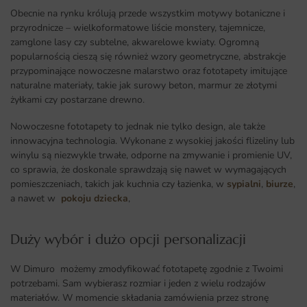
Obecnie na rynku królują przede wszystkim motywy botaniczne i
przyrodnicze – wielkoformatowe liście monstery, tajemnicze,
zamglone lasy czy subtelne, akwarelowe kwiaty. Ogromną
popularnością cieszą się również wzory geometryczne, abstrakcje
przypominające nowoczesne malarstwo oraz fototapety imitujące
naturalne materiały, takie jak surowy beton, marmur ze złotymi
żyłkami czy postarzane drewno.
Nowoczesne fototapety to jednak nie tylko design, ale także
innowacyjna technologia. Wykonane z wysokiej jakości flizeliny lub
winylu są niezwykle trwałe, odporne na zmywanie i promienie UV,
co sprawia, że doskonale sprawdzają się nawet w wymagających
pomieszczeniach, takich jak kuchnia czy łazienka, w
sypialni
,
biurze
,
a nawet w
pokoju dziecka
,
Duży wybór i dużo opcji personalizacji ​
W Dimuro możemy zmodyfikować fototapetę zgodnie z Twoimi
potrzebami. Sam wybierasz rozmiar i jeden z wielu rodzajów
materiałów. W momencie składania zamówienia przez stronę