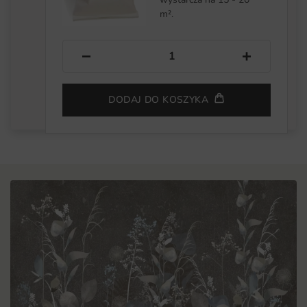
m².
−
+
DODAJ DO KOSZYKA