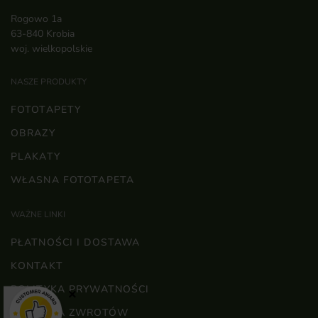
Rogowo 1a
63-840 Krobia
woj. wielkopolskie
NASZE PRODUKTY
FOTOTAPETY
OBRAZY
PLAKATY
WŁASNA FOTOTAPETA
WAŻNE LINKI
PŁATNOŚCI I DOSTAWA
KONTAKT
POLITYKA PRYWATNOŚCI
×
POLITYKA ZWROTÓW