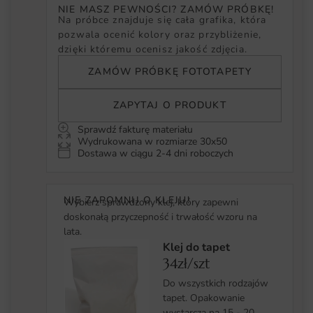
NIE MASZ PEWNOŚCI? ZAMÓW PRÓBKĘ!
Na próbce znajduje się cała grafika, która
pozwala ocenić kolory oraz przybliżenie,
dzięki któremu ocenisz jakość zdjęcia.
ZAMÓW PRÓBKĘ FOTOTAPETY
ZAPYTAJ O PRODUKT
Sprawdź fakturę materiału
Wydrukowana w rozmiarze 30x50
Dostawa w ciągu 2-4 dni roboczych
NIE ZAPOMNIJ O KLEJU!
Wybierz sprawdzony klej, który zapewni
doskonałą przyczepność i trwałość wzoru na
lata.
Klej do tapet
34zł/szt
Do wszystkich rodzajów
tapet. Opakowanie
wystarcza na 15 - 20