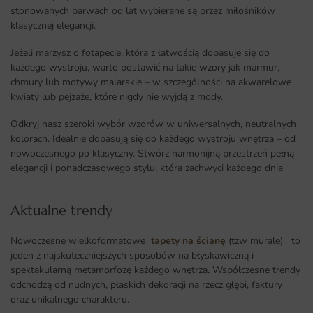
stonowanych barwach od lat wybierane są przez miłośników
klasycznej elegancji.
Jeżeli marzysz o fotapecie, która z łatwością dopasuje się do
każdego wystroju, warto postawić na takie wzory jak marmur,
chmury lub motywy malarskie – w szczególności na akwarelowe
kwiaty lub pejzaże, które nigdy nie wyjdą z mody.
Odkryj nasz szeroki wybór wzorów w uniwersalnych, neutralnych
kolorach. Idealnie dopasują się do każdego wystroju wnętrza – od
nowoczesnego po klasyczny. Stwórz harmonijną przestrzeń pełną
elegancji i ponadczasowego stylu, która zachwyci każdego dnia
Aktualne trendy​
Nowoczesne wielkoformatowe
tapety na ścianę
(tzw murale) to
jeden z najskuteczniejszych sposobów na błyskawiczną i
spektakularną metamorfozę każdego wnętrza
.
Współczesne trendy
odchodzą od nudnych, płaskich dekoracji na rzecz głębi, faktury
oraz unikalnego charakteru.