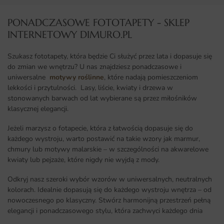
PONADCZASOWE FOTOTAPETY - SKLEP
INTERNETOWY DIMURO.PL​
Szukasz fototapety, która będzie Ci służyć przez lata i dopasuje się
do zmian we wnętrzu? U nas znajdziesz ponadczasowe i
uniwersalne
motywy roślinne
, które nadają pomieszczeniom
lekkości i przytulności. Lasy, liście, kwiaty i drzewa w
stonowanych barwach od lat wybierane są przez miłośników
klasycznej elegancji.
Jeżeli marzysz o fotapecie, która z łatwością dopasuje się do
każdego wystroju, warto postawić na takie wzory jak marmur,
chmury lub motywy malarskie – w szczególności na akwarelowe
kwiaty lub pejzaże, które nigdy nie wyjdą z mody.
Odkryj nasz szeroki wybór wzorów w uniwersalnych, neutralnych
kolorach. Idealnie dopasują się do każdego wystroju wnętrza – od
nowoczesnego po klasyczny. Stwórz harmonijną przestrzeń pełną
elegancji i ponadczasowego stylu, która zachwyci każdego dnia