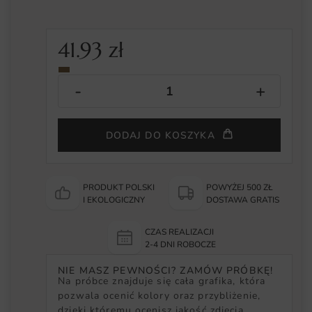
41.93
zł
DODAJ DO KOSZYKA
PRODUKT POLSKI
POWYŻEJ 500 ZŁ
I EKOLOGICZNY
DOSTAWA GRATIS
CZAS REALIZACJI
2-4 DNI ROBOCZE
NIE MASZ PEWNOŚCI? ZAMÓW PRÓBKĘ!
Na próbce znajduje się cała grafika, która
pozwala ocenić kolory oraz przybliżenie,
dzięki któremu ocenisz jakość zdjęcia.