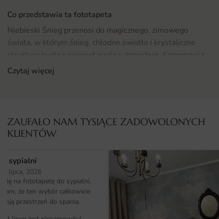
Co przedstawia ta fototapeta
Niebieski Śnieg przenosi do magicznego, zimowego
świata, w którym śnieg, chłodne światło i krystaliczne
struktury budują niepowtarzalną atmosferę. Kompozycja
zachwyca lekkością i czystością.
Czytaj więcej
Chłodna gama barw uzupełniona subtelnymi rozbłyskami
nadaje motywowi świeżości, sprawiając, że wnętrze
zyskuje przestronny, klimatyczny charakter.
ZAUFAŁO NAM TYSIĄCE ZADOWOLONYCH
KLIENTÓW
Gdzie sprawdzi się fototapeta Niebieski Śnieg
Fototapeta Niebieski Śnieg pięknie sprawdza się w
o sypialni
jasnych, nordyckich wnętrzach — sypialni, salonie czy
25 lipca, 2026
kuchni. Sprawdź też inne propozycje z kolekcji
Do Kuchni
,
ię na fototapetę do sypialni.
aby znaleźć motyw idealnie dopasowany do Twojego
ałam, że ten wybór całkowicie
wnętrza.
moją przestrzeń do spania.
iał linen jest niesamowity!