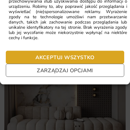
przechowywania i/lub uzyskiwania dostępu do informacji o
Chłodna, świeża paleta dodająca lekkości
urządzeniu. Robimy to, aby poprawić jakość przeglądania i
Pomagamy i doradzamy przy każdym zakupie. Ale jeżeli
wyświetlać (nie)spersonalizowane reklamy. Wyrażenie
Optyczne powiększenie i rozjaśnienie wnętrza
nie chcesz czekać – sprawdź najczęściej zadawane pytania.
zgody na te technologie umożliwi nam przetwarzanie
danych, takich jak zachowanie podczas przeglądania lub
Wysoka jakość druku oddająca strukturę śniegu
unikalne identyfikatory na tej stronie. Brak wyrażenia zgody
lub jej wycofanie może niekorzystnie wpłynąć na niektóre
cechy i funkcje.
AKCEPTUJ WSZYSTKO
ZARZĄDZAJ OPCJAMI