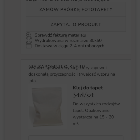
ZAMÓW PRÓBKĘ FOTOTAPETY
ZAPYTAJ O PRODUKT
Sprawdź fakturę materiału
Wydrukowana w rozmiarze 30x50
Dostawa w ciągu 2-4 dni roboczych
NIE ZAPOMNIJ O KLEJU!
Wybierz sprawdzony klej, który zapewni
doskonałą przyczepność i trwałość wzoru na
lata.
Klej do tapet
34zł/szt
Do wszystkich rodzajów
tapet. Opakowanie
wystarcza na 15 - 20
m².