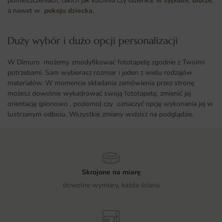
pomieszczeniach, takich jak kuchnia czy łazienka, w
sypialni
,
biurze
,
a nawet w
pokoju dziecka
,
Duży wybór i dużo opcji personalizacji ​
W Dimuro możemy zmodyfikować fototapetę zgodnie z Twoimi
potrzebami. Sam wybierasz rozmiar i jeden z wielu rodzajów
materiałów. W momencie składania zamówienia przez stronę
możesz dowolnie wykadrować swoją fototapetę, zmienić jej
orientację (pionowo , poziomo) czy oznaczyć opcję wykonania jej w
lustrzanym odbiciu. Wszystkie zmiany widzisz na podglądzie.
Skrojone na miarę
dowolne wymiary, każda ściana