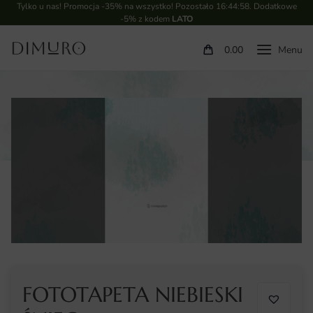
Tylko u nas! Promocja -35% na wszystko! Pozostało
16:44:57
. Dodatkowe
-5% z kodem
LATO
0.00
FOTOTAPETA NIEBIESKI