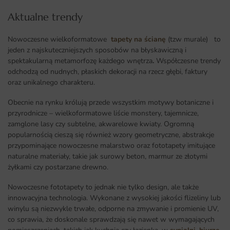
Aktualne trendy​
Nowoczesne wielkoformatowe
tapety na ścianę
(tzw murale) to
jeden z najskuteczniejszych sposobów na błyskawiczną i
spektakularną metamorfozę każdego wnętrza
.
Współczesne trendy
odchodzą od nudnych, płaskich dekoracji na rzecz głębi, faktury
oraz unikalnego charakteru.
Obecnie na rynku królują przede wszystkim motywy botaniczne i
przyrodnicze – wielkoformatowe liście monstery, tajemnicze,
zamglone lasy czy subtelne, akwarelowe kwiaty. Ogromną
popularnością cieszą się również wzory geometryczne, abstrakcje
przypominające nowoczesne malarstwo oraz fototapety imitujące
naturalne materiały, takie jak surowy beton, marmur ze złotymi
żyłkami czy postarzane drewno.
Nowoczesne fototapety to jednak nie tylko design, ale także
innowacyjna technologia. Wykonane z wysokiej jakości flizeliny lub
winylu są niezwykle trwałe, odporne na zmywanie i promienie UV,
co sprawia, że doskonale sprawdzają się nawet w wymagających