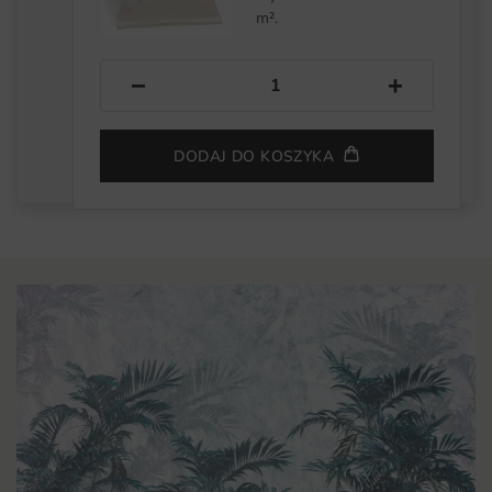
m².
−
+
DODAJ DO KOSZYKA