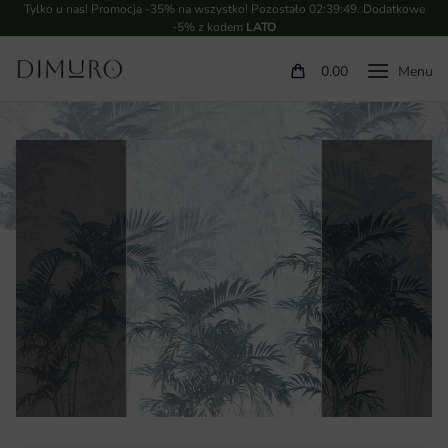
Tylko u nas! Promocja -35% na wszystko! Pozostało
02:39:49
. Dodatkowe
-5% z kodem
LATO
0.00