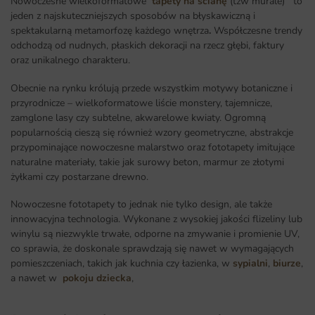
Nowoczesne wielkoformatowe
tapety na ścianę
(tzw murale) to
jeden z najskuteczniejszych sposobów na błyskawiczną i
spektakularną metamorfozę każdego wnętrza
.
Współczesne trendy
odchodzą od nudnych, płaskich dekoracji na rzecz głębi, faktury
oraz unikalnego charakteru.
Obecnie na rynku królują przede wszystkim motywy botaniczne i
przyrodnicze – wielkoformatowe liście monstery, tajemnicze,
zamglone lasy czy subtelne, akwarelowe kwiaty. Ogromną
popularnością cieszą się również wzory geometryczne, abstrakcje
przypominające nowoczesne malarstwo oraz fototapety imitujące
naturalne materiały, takie jak surowy beton, marmur ze złotymi
żyłkami czy postarzane drewno.
Nowoczesne fototapety to jednak nie tylko design, ale także
innowacyjna technologia. Wykonane z wysokiej jakości flizeliny lub
winylu są niezwykle trwałe, odporne na zmywanie i promienie UV,
co sprawia, że doskonale sprawdzają się nawet w wymagających
pomieszczeniach, takich jak kuchnia czy łazienka, w
sypialni
,
biurze
,
a nawet w
pokoju dziecka
,