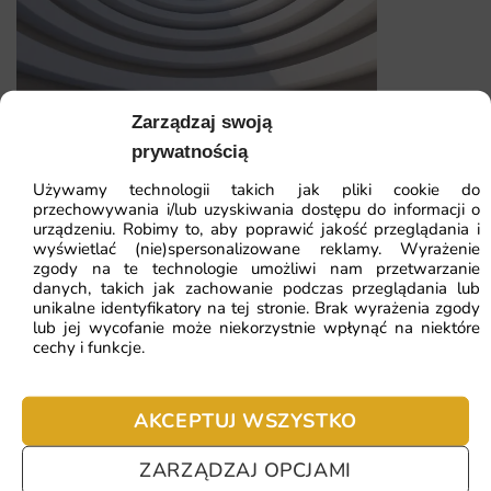
wyglądem bez dużego wysiłku.
Dlaczego warto wybrać tę fototapetę
Wprowadza do wnętrza tropikalny klimat i świeżość.
Zarządzaj swoją
Wysoka jakość druku zapewnia intensywność kolorów i
Fototapeta Tunel 3D — wzór 2
prywatnością
trwałość.
Używamy technologii takich jak pliki cookie do
Uniwersalne wymiary pozwalają na łatwe dopasowanie do
przechowywania i/lub uzyskiwania dostępu do informacji o
41.93
zł
64.51
zł
różnych pomieszczeń.
urządzeniu. Robimy to, aby poprawić jakość przeglądania i
Najniższa cena z 30 dni:
41.93
zł
wyświetlać (nie)spersonalizowane reklamy. Wyrażenie
Prosty montaż sprawia, że można szybko odmienić swoje
zgody na te technologie umożliwi nam przetwarzanie
wnętrze.
danych, takich jak zachowanie podczas przeglądania lub
ZOBACZ WSZYSTKIE
unikalne identyfikatory na tej stronie. Brak wyrażenia zgody
lub jej wycofanie może niekorzystnie wpłynąć na niektóre
cechy i funkcje.
Najczęściej zadawane pytania
AKCEPTUJ WSZYSTKO
Pomagamy i doradzamy przy każdym zakupie. Ale jeżeli
ZARZĄDZAJ OPCJAMI
nie chcesz czekać – sprawdź najczęściej zadawane pytania.