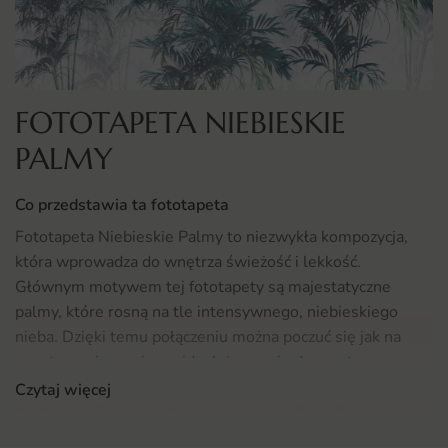
FOTOTAPETA NIEBIESKIE
PALMY
Co przedstawia ta fototapeta
Fototapeta Niebieskie Palmy to niezwykła kompozycja,
która wprowadza do wnętrza świeżość i lekkość.
Głównym motywem tej fototapety są majestatyczne
palmy, które rosną na tle intensywnego, niebieskiego
nieba. Dzięki temu połączeniu można poczuć się jak na
egzotycznej wyspie, co idealnie pasuje do wnętrz
urządzonych w stylu nowoczesnym oraz skandynawskim.
Czytaj więcej
Niebieskie Palmy to doskonały wybór dla osób, które
pragną wprowadzić do swojego domu odrobinę przyrody