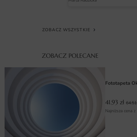
Marta Radzicka
nowoczesnej technologii, co gwarantuje żywe kolory oraz
szczegółowość detali. Dzięki zastosowaniu ekologicznych
farb, fototapeta jest bezpieczna dla zdrowia, co czyni ją
idealnym rozwiązaniem do każdego wnętrza. Materiał jest
ZOBACZ WSZYSTKIE
łatwy w czyszczeniu, co pozwala na utrzymanie tapety w
doskonałym stanie przez wiele lat.
ZOBACZ POLECANE
Wymiary na miarę i łatwy montaż
Fototapeta Niebieskie Palmy dostępna jest w różnych
wymiarach, co pozwala na idealne dopasowanie do
Fototapeta O
specyfiki każdego pomieszczenia. Bez względu na to, czy
chcesz pokryć całą ścianę, czy jedynie jej fragment,
oferujemy elastyczne rozwiązania, które zaspokoją Twoje
41.93
zł
64.5
potrzeby. Montaż fototapety jest prosty i nie wymaga
Najniższa cena z
specjalistycznych narzędzi. Dzięki intuicyjnej instrukcji oraz
samoprzylepnym materiałom, każdy może samodzielnie
ozdobić swoje wnętrze, ciesząc się efektownym