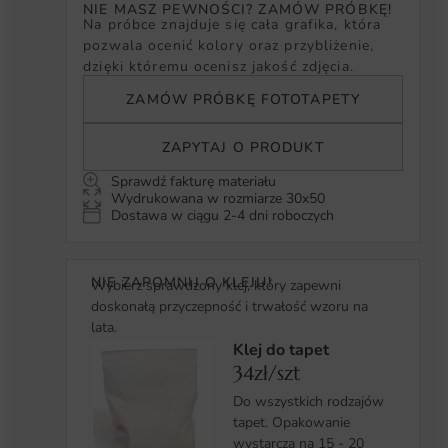
NIE MASZ PEWNOŚCI? ZAMÓW PRÓBKĘ!
Na próbce znajduje się cała grafika, która
pozwala ocenić kolory oraz przybliżenie,
dzięki któremu ocenisz jakość zdjęcia.
ZAMÓW PRÓBKĘ FOTOTAPETY
ZAPYTAJ O PRODUKT
Sprawdź fakturę materiału
Wydrukowana w rozmiarze 30x50
Dostawa w ciągu 2-4 dni roboczych
NIE ZAPOMNIJ O KLEJU!
Wybierz sprawdzony klej, który zapewni
doskonałą przyczepność i trwałość wzoru na
lata.
Klej do tapet
34zł/szt
Do wszystkich rodzajów
tapet. Opakowanie
wystarcza na 15 - 20