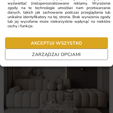
nie chcesz czekać – sprawdź najczęściej zadawane pytania.
wyświetlać (nie)spersonalizowane reklamy. Wyrażenie
wzór kojący i ponadczasowy
zgody na te technologie umożliwi nam przetwarzanie
danych, takich jak zachowanie podczas przeglądania lub
kanwa dla mebli o wyrazistym stylu
unikalne identyfikatory na tej stronie. Brak wyrażenia zgody
lub jej wycofanie może niekorzystnie wpłynąć na niektóre
cechy i funkcje.
AKCEPTUJ WSZYSTKO
ZARZĄDZAJ OPCJAMI