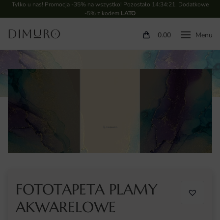
Tylko u nas! Promocja -35% na wszystko! Pozostało
14:34:20
. Dodatkowe
-5% z kodem
LATO
0.00
FOTOTAPETA PLAMY
AKWARELOWE