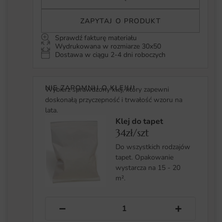
ZAPYTAJ O PRODUKT
Sprawdź fakturę materiału
Wydrukowana w rozmiarze 30x50
Dostawa w ciągu 2-4 dni roboczych
NIE ZAPOMNIJ O KLEJU!
Wybierz sprawdzony klej, który zapewni
doskonałą przyczepność i trwałość wzoru na
lata.
Klej do tapet
34zł/szt
Do wszystkich rodzajów
tapet. Opakowanie
wystarcza na 15 - 20
m².
−
+