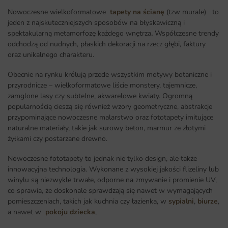
Nowoczesne wielkoformatowe
tapety na ścianę
(tzw murale) to
jeden z najskuteczniejszych sposobów na błyskawiczną i
spektakularną metamorfozę każdego wnętrza
.
Współczesne trendy
odchodzą od nudnych, płaskich dekoracji na rzecz głębi, faktury
oraz unikalnego charakteru.
Obecnie na rynku królują przede wszystkim motywy botaniczne i
przyrodnicze – wielkoformatowe liście monstery, tajemnicze,
zamglone lasy czy subtelne, akwarelowe kwiaty. Ogromną
popularnością cieszą się również wzory geometryczne, abstrakcje
przypominające nowoczesne malarstwo oraz fototapety imitujące
naturalne materiały, takie jak surowy beton, marmur ze złotymi
żyłkami czy postarzane drewno.
Nowoczesne fototapety to jednak nie tylko design, ale także
innowacyjna technologia. Wykonane z wysokiej jakości flizeliny lub
winylu są niezwykle trwałe, odporne na zmywanie i promienie UV,
co sprawia, że doskonale sprawdzają się nawet w wymagających
pomieszczeniach, takich jak kuchnia czy łazienka, w
sypialni
,
biurze
,
a nawet w
pokoju dziecka
,