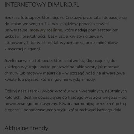
INTERNETOWY DIMURO.PL​
Szukasz fototapety, która będzie Ci służyć przez lata i dopasuje się
do zmian we wnętrzu? U nas znajdziesz ponadczasowe i
uniwersalne
motywy roślinne
, które nadają pomieszczeniom
lekkości i przytulności. Lasy, liście, kwiaty i drzewa w
stonowanych barwach od lat wybierane są przez miłośników
klasycznej elegancji.
Jeżeli marzysz o fotapecie, która z łatwością dopasuje się do
każdego wystroju, warto postawić na takie wzory jak marmur,
chmury lub motywy malarskie – w szczególności na akwarelowe
kwiaty lub pejzaże, które nigdy nie wyjdą z mody.
Odkryj nasz szeroki wybór wzorów w uniwersalnych, neutralnych
kolorach. Idealnie dopasują się do każdego wystroju wnętrza – od
nowoczesnego po klasyczny. Stwórz harmonijną przestrzeń pełną
elegancji i ponadczasowego stylu, która zachwyci każdego dnia
Aktualne trendy​