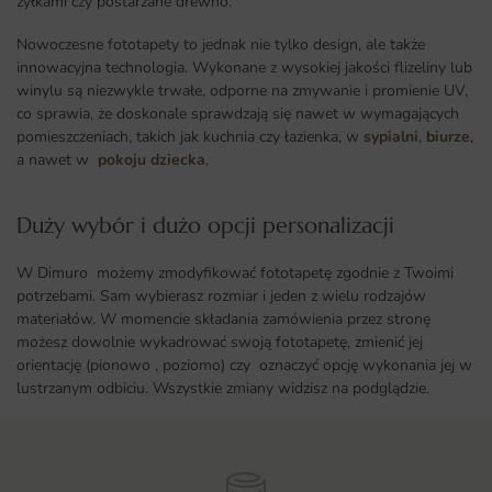
żyłkami czy postarzane drewno.
Nowoczesne fototapety to jednak nie tylko design, ale także
innowacyjna technologia. Wykonane z wysokiej jakości flizeliny lub
winylu są niezwykle trwałe, odporne na zmywanie i promienie UV,
co sprawia, że doskonale sprawdzają się nawet w wymagających
pomieszczeniach, takich jak kuchnia czy łazienka, w
sypialni
,
biurze
,
a nawet w
pokoju dziecka
,
Duży wybór i dużo opcji personalizacji ​
W Dimuro możemy zmodyfikować fototapetę zgodnie z Twoimi
potrzebami. Sam wybierasz rozmiar i jeden z wielu rodzajów
materiałów. W momencie składania zamówienia przez stronę
możesz dowolnie wykadrować swoją fototapetę, zmienić jej
orientację (pionowo , poziomo) czy oznaczyć opcję wykonania jej w
lustrzanym odbiciu. Wszystkie zmiany widzisz na podglądzie.