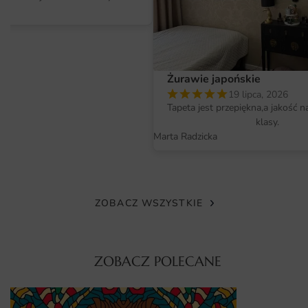
Motyw doskonale wpisuje się w aranżacje skandynawskie,
nowoczesne, japandi oraz w stylu loftowym. Sprawdzi się
również w klimatycznych wnętrzach klasycznych, gdzie
pełni rolę zaskakującego akcentu. Zobacz więcej propozycji
w kolekcji
Fototapety do kuchni
, by dobrać idealny wariant
Żurawie japońskie
do swojego wnętrza.
19 lipca, 2026
Tapeta jest przepiękna,a jakość n
Materiał i jakość druku
klasy.
Marta Radzicka
Fototapeta drukowana jest metodą lateksową w wysokiej
rozdzielczości, dzięki czemu kolory są nasycone, a detale
ostre nawet z bliskiej odległości. Farby są bezzapachowe,
bezpieczne dla domowników i posiadają certyfikaty
ZOBACZ WSZYSTKIE
potwierdzające brak szkodliwych substancji.
Standardowy materiał to gładka, matowa włóknina o
gramaturze 200 g/m², która nie odbija światła i nie
ZOBACZ POLECANE
powoduje refleksów.