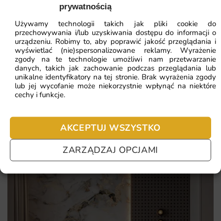
prywatnością
ZOBACZ WSZYSTKIE
Stylowy kolorystyka dopasowana do nowoczesnych i
Używamy technologii takich jak pliki cookie do
klasycznych aranżacji
przechowywania i/lub uzyskiwania dostępu do informacji o
urządzeniu. Robimy to, aby poprawić jakość przeglądania i
Możliwość czyszczenia wilgotną ściereczką
wyświetlać (nie)spersonalizowane reklamy. Wyrażenie
Najczęściej zadawane pytania
zgody na te technologie umożliwi nam przetwarzanie
Dekoracyjny motyw, który nadaje wnętrzu indywidualnego
danych, takich jak zachowanie podczas przeglądania lub
charakteru
Pomagamy i doradzamy przy każdym zakupie. Ale jeżeli
unikalne identyfikatory na tej stronie. Brak wyrażenia zgody
lub jej wycofanie może niekorzystnie wpłynąć na niektóre
nie chcesz czekać – sprawdź najczęściej zadawane pytania.
Matowa powierzchnia bez refleksów świetlnych
cechy i funkcje.
AKCEPTUJ WSZYSTKO
ZARZĄDZAJ OPCJAMI