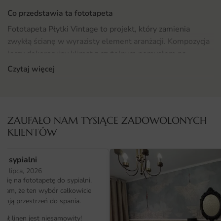
Co przedstawia ta fototapeta
Fototapeta Płytki Vintage to projekt, który zamienia
zwykłą ścianę w wyrazisty element aranżacji. Kompozycja
łączy dekoracyjny klimat z czytelnym pomysłem na
dekorację wnętrza.
Czytaj więcej
Projekt łączy stylowy estetykę z funkcjonalnością —
dobrze prezentuje się w świetle dziennym i sztucznym,
nie konkuruje z meblami, a jednocześnie nadaje
ZAUFAŁO NAM TYSIĄCE ZADOWOLONYCH
pomieszczeniu charakter.
KLIENTÓW
Gdzie sprawdzi się fototapeta Płytki Vintage
o sypialni
Fototapeta Płytki Vintage świetnie odnajdzie się w wielu
25 lipca, 2026
pomieszczeniach domu i mieszkania. Najlepiej eksponuje
ię na fototapetę do sypialni.
się na największej, niezasłoniętej ścianie — za sofą,
ałam, że ten wybór całkowicie
łóżkiem, biurkiem lub stołem jadalnianym.
moją przestrzeń do spania.
iał linen jest niesamowity!