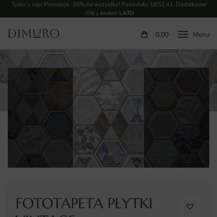
Tylko u nas! Promocja -35% na wszystko! Pozostało
18:51:40
. Dodatkowe
-5% z kodem
LATO
0.00
FOTOTAPETA PŁYTKI