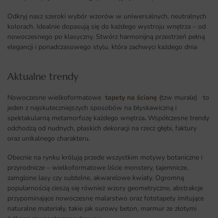
Odkryj nasz szeroki wybór wzorów w uniwersalnych, neutralnych
kolorach. Idealnie dopasują się do każdego wystroju wnętrza – od
nowoczesnego po klasyczny. Stwórz harmonijną przestrzeń pełną
elegancji i ponadczasowego stylu, która zachwyci każdego dnia
Aktualne trendy​
Nowoczesne wielkoformatowe
tapety na ścianę
(tzw murale) to
jeden z najskuteczniejszych sposobów na błyskawiczną i
spektakularną metamorfozę każdego wnętrza
.
Współczesne trendy
odchodzą od nudnych, płaskich dekoracji na rzecz głębi, faktury
oraz unikalnego charakteru.
Obecnie na rynku królują przede wszystkim motywy botaniczne i
przyrodnicze – wielkoformatowe liście monstery, tajemnicze,
zamglone lasy czy subtelne, akwarelowe kwiaty. Ogromną
popularnością cieszą się również wzory geometryczne, abstrakcje
przypominające nowoczesne malarstwo oraz fototapety imitujące
naturalne materiały, takie jak surowy beton, marmur ze złotymi