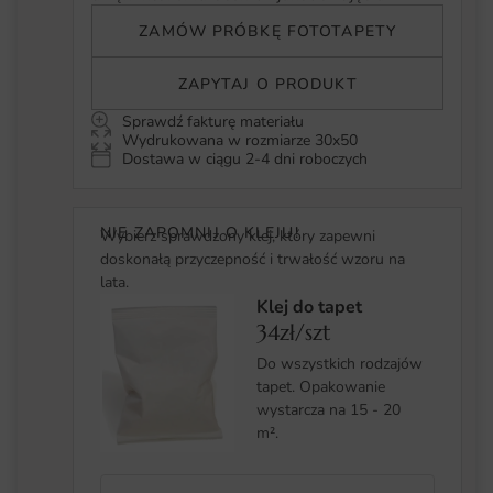
ZAMÓW PRÓBKĘ FOTOTAPETY
ZAPYTAJ O PRODUKT
Sprawdź fakturę materiału
Wydrukowana w rozmiarze 30x50
Dostawa w ciągu 2-4 dni roboczych
NIE ZAPOMNIJ O KLEJU!
Wybierz sprawdzony klej, który zapewni
doskonałą przyczepność i trwałość wzoru na
lata.
Klej do tapet
34zł/szt
Do wszystkich rodzajów
tapet. Opakowanie
wystarcza na 15 - 20
m².