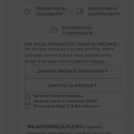
PRODUKT POLSKI
POWYŻEJ 500 ZŁ
I EKOLOGICZNY
DOSTAWA GRATIS
CZAS REALIZACJI
2-4 DNI ROBOCZE
NIE MASZ PEWNOŚCI? ZAMÓW PRÓBKĘ!
Na próbce znajduje się cała grafika, która
pozwala ocenić kolory oraz przybliżenie,
dzięki któremu ocenisz jakość zdjęcia.
ZAMÓW PRÓBKĘ FOTOTAPETY
ZAPYTAJ O PRODUKT
Sprawdź fakturę materiału
Wydrukowana w rozmiarze 30x50
Dostawa w ciągu 2-4 dni roboczych
NIE ZAPOMNIJ O KLEJU!
Wybierz sprawdzony klej, który zapewni
doskonałą przyczepność i trwałość wzoru na