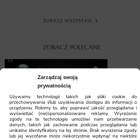
dopasowanych do Twojej ściany – wystarczy podać
szerokość i wysokość w centymetrach. Dzięki temu
unikniesz docinania, a kompozycja zachowa właściwe
ZOBACZ WSZYSTKIE
proporcje.
Montaż przebiega jak w klasycznej tapecie – wystarczy klej
ZOBACZ POLECANE
do tapet flizelinowych nakładany na ścianę. Pasy są
oznaczone w kolejności, co skraca czas pracy nawet
początkującym.
Fototapeta B
Zarządzaj swoją
Dlaczego warto wybrać tę fototapetę
prywatnością
Fototapeta Podróż w Czasie to inwestycja w wnętrze o
41.93
zł
64.5
Używamy technologii takich jak pliki cookie do
wyrazistym charakterze, które przyciąga wzrok i zapada w
przechowywania i/lub uzyskiwania dostępu do informacji o
Najniższa cena z
pamięć. Pozwala szybko odmienić aranżację bez
urządzeniu. Robimy to, aby poprawić jakość przeglądania i
wyświetlać (nie)spersonalizowane reklamy. Wyrażenie
generalnego remontu.
zgody na te technologie umożliwi nam przetwarzanie
danych, takich jak zachowanie podczas przeglądania lub
Fototapeta Metaliczny Plusk
możliwość czyszczenia wilgotną ściereczką
unikalne identyfikatory na tej stronie. Brak wyrażenia zgody
lub jej wycofanie może niekorzystnie wpłynąć na niektóre
wysoka rozdzielczość druku zapewniająca ostrość