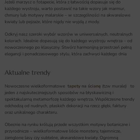
Jeżeli marzysz o fotapecie, która z łatwością dopasuje się do
każdego wystroju, warto postawić na takie wzory jak marmur,
chmury lub motywy malarskie – w szczególności na akwarelowe
kwiaty lub pejzaże, które nigdy nie wyjdą z mody.
Odkryj nasz szeroki wybór wzorów w uniwersalnych, neutralnych
kolorach. Idealnie dopasują się do każdego wystroju wnętrza – od
nowoczesnego po klasyczny. Stwórz harmonijną przestrzeń pełną
elegancji i ponadczasowego stylu, która zachwyci każdego dnia
Aktualne trendy​
Nowoczesne wielkoformatowe
tapety na ścianę
(tzw murale) to
jeden z najskuteczniejszych sposobów na błyskawiczną i
spektakularną metamorfozę każdego wnętrza
.
Współczesne trendy
odchodzą od nudnych, płaskich dekoracji na rzecz głębi, faktury
oraz unikalnego charakteru.
Obecnie na rynku królują przede wszystkim motywy botaniczne i
przyrodnicze – wielkoformatowe liście monstery, tajemnicze,
zamglone lasy czy subtelne, akwarelowe kwiaty. Ogromną