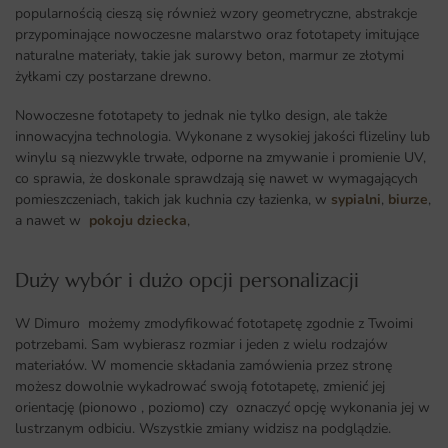
popularnością cieszą się również wzory geometryczne, abstrakcje
przypominające nowoczesne malarstwo oraz fototapety imitujące
naturalne materiały, takie jak surowy beton, marmur ze złotymi
żyłkami czy postarzane drewno.
Nowoczesne fototapety to jednak nie tylko design, ale także
innowacyjna technologia. Wykonane z wysokiej jakości flizeliny lub
winylu są niezwykle trwałe, odporne na zmywanie i promienie UV,
co sprawia, że doskonale sprawdzają się nawet w wymagających
pomieszczeniach, takich jak kuchnia czy łazienka, w
sypialni
,
biurze
,
a nawet w
pokoju dziecka
,
Duży wybór i dużo opcji personalizacji ​
W Dimuro możemy zmodyfikować fototapetę zgodnie z Twoimi
potrzebami. Sam wybierasz rozmiar i jeden z wielu rodzajów
materiałów. W momencie składania zamówienia przez stronę
możesz dowolnie wykadrować swoją fototapetę, zmienić jej
orientację (pionowo , poziomo) czy oznaczyć opcję wykonania jej w
lustrzanym odbiciu. Wszystkie zmiany widzisz na podglądzie.