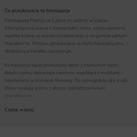
Co przedstawia ta fototapeta
Fototapeta Podróż w Czasie to podróż w czasie –
futurystyczna scena z elementami retro, która zamienia
zwykłą ścianę w wyrazistą dekorację o niepowtarzalnym
charakterze. Motyw opracowano w stylu futurystyczny, z
dbałością o światło i proporcje.
Kompozycja łączy precyzyjny detal z czytelnym tłem,
dzięki czemu dekoracja świetnie współgra z meblami i
tekstyliami w klimacie filmowy. To rozwiązanie dla osób,
które szukają wzoru z duszą i ponadczasowym
charakterem.
Gdzie sprawdzi się fototapeta Podróż w Czasie
Czytaj więcej
Motyw świetnie odnajdzie się w salonie, gdzie stworzy
efektowną ścianę za sofą, łóżkiem lub komodą. Dobrze
zaprezentuje się też w sypialni i przedpokoju, dodając