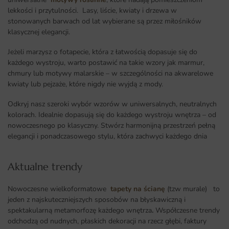
lekkości i przytulności. Lasy, liście, kwiaty i drzewa w
stonowanych barwach od lat wybierane są przez miłośników
klasycznej elegancji.
Jeżeli marzysz o fotapecie, która z łatwością dopasuje się do
każdego wystroju, warto postawić na takie wzory jak marmur,
chmury lub motywy malarskie – w szczególności na akwarelowe
kwiaty lub pejzaże, które nigdy nie wyjdą z mody.
Odkryj nasz szeroki wybór wzorów w uniwersalnych, neutralnych
kolorach. Idealnie dopasują się do każdego wystroju wnętrza – od
nowoczesnego po klasyczny. Stwórz harmonijną przestrzeń pełną
elegancji i ponadczasowego stylu, która zachwyci każdego dnia
Aktualne trendy​
Nowoczesne wielkoformatowe
tapety na ścianę
(tzw murale) to
jeden z najskuteczniejszych sposobów na błyskawiczną i
spektakularną metamorfozę każdego wnętrza
.
Współczesne trendy
odchodzą od nudnych, płaskich dekoracji na rzecz głębi, faktury