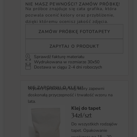
NIE MASZ PEWNOŚCI? ZAMÓW PRÓBKĘ!
Na próbce znajduje się cała grafika, która
pozwala ocenić kolory oraz przybliżenie,
dzięki któremu ocenisz jakość zdjęcia.
ZAMÓW PRÓBKĘ FOTOTAPETY
ZAPYTAJ O PRODUKT
Sprawdź fakturę materiału
Wydrukowana w rozmiarze 30x50
Dostawa w ciągu 2-4 dni roboczych
NIE ZAPOMNIJ O KLEJU!
Wybierz sprawdzony klej, który zapewni
doskonałą przyczepność i trwałość wzoru na
lata.
Klej do tapet
34zł/szt
Do wszystkich rodzajów
tapet. Opakowanie
wystarcza na 15 - 20