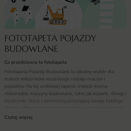
FOTOTAPETA POJAZDY
BUDOWLANE
Co przedstawia ta fototapeta
Fototapeta Pojazdy Budowlane to idealny wybór dla
małych miłośników wszelkiego rodzaju maszyn i
pojazdów. Na tej urokliwej tapecie znaleźć można
różnorodne maszyny budowlane, takie jak koparki, dźwigi i
ciężarówki, które z pewnością przyciągną uwagę każdego
chłopca. Obrazek jest pełen kolorów, co sprawia, że pokój
dziecięcy staje się bardziej radosny i przyjazny. Dzieci będą
Czytaj więcej
mogły przenieść się w świat budowy, rozwijając swoją
wyobraźnię i zainteresowania.