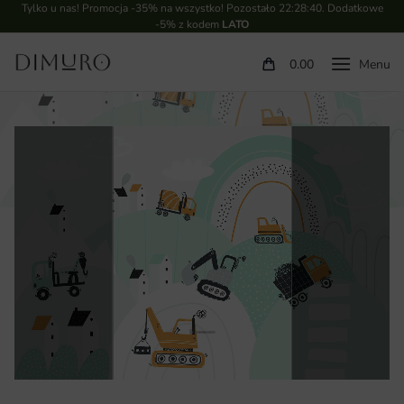
Tylko u nas! Promocja -35% na wszystko! Pozostało
22:28:39
. Dodatkowe
-5% z kodem
LATO
0.00