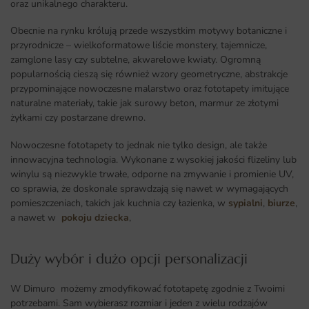
oraz unikalnego charakteru.
Obecnie na rynku królują przede wszystkim motywy botaniczne i
przyrodnicze – wielkoformatowe liście monstery, tajemnicze,
zamglone lasy czy subtelne, akwarelowe kwiaty. Ogromną
popularnością cieszą się również wzory geometryczne, abstrakcje
przypominające nowoczesne malarstwo oraz fototapety imitujące
naturalne materiały, takie jak surowy beton, marmur ze złotymi
żyłkami czy postarzane drewno.
Nowoczesne fototapety to jednak nie tylko design, ale także
innowacyjna technologia. Wykonane z wysokiej jakości flizeliny lub
winylu są niezwykle trwałe, odporne na zmywanie i promienie UV,
co sprawia, że doskonale sprawdzają się nawet w wymagających
pomieszczeniach, takich jak kuchnia czy łazienka, w
sypialni
,
biurze
,
a nawet w
pokoju dziecka
,
Duży wybór i dużo opcji personalizacji ​
W Dimuro możemy zmodyfikować fototapetę zgodnie z Twoimi
potrzebami. Sam wybierasz rozmiar i jeden z wielu rodzajów