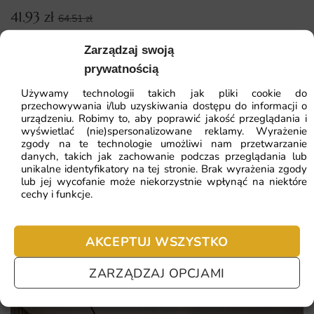
Dlaczego warto wybrać tę fototapetę
41.93
zł
64.51
zł
Wysoka jakość materiałów zapewniająca trwałość.
Najniższa cena z 30 dni:
41.93
zł
Zarządzaj swoją
Bezpieczne, nietoksyczne farby, idealne dla dzieci.
prywatnością
Łatwy i szybki montaż, nawet dla początkujących.
Używamy technologii takich jak pliki cookie do
Unikalny design, który rozwija wyobraźnię i
przechowywania i/lub uzyskiwania dostępu do informacji o
zainteresowania dzieci.
urządzeniu. Robimy to, aby poprawić jakość przeglądania i
wyświetlać (nie)spersonalizowane reklamy. Wyrażenie
ZOBACZ WSZYSTKIE
zgody na te technologie umożliwi nam przetwarzanie
danych, takich jak zachowanie podczas przeglądania lub
unikalne identyfikatory na tej stronie. Brak wyrażenia zgody
lub jej wycofanie może niekorzystnie wpłynąć na niektóre
cechy i funkcje.
Najczęściej zadawane pytania
Pomagamy i doradzamy przy każdym zakupie. Ale jeżeli
AKCEPTUJ WSZYSTKO
nie chcesz czekać – sprawdź najczęściej zadawane pytania.
ZARZĄDZAJ OPCJAMI