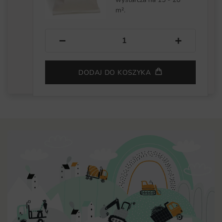
m².
−
+
DODAJ DO KOSZYKA