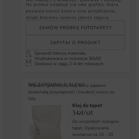
Na próbce znajduje się cała grafika, która
pozwala ocenić kolory oraz przybliżenie,
dzięki któremu ocenisz jakość zdjęcia.
ZAMÓW PRÓBKĘ FOTOTAPETY
ZAPYTAJ O PRODUKT
Sprawdź fakturę materiału
Wydrukowana w rozmiarze 30x50
Dostawa w ciągu 2-4 dni roboczych
NIE ZAPOMNIJ O KLEJU!
Wybierz sprawdzony klej, który zapewni
doskonałą przyczepność i trwałość wzoru na
lata.
Klej do tapet
34zł/szt
Do wszystkich rodzajów
tapet. Opakowanie
wystarcza na 15 - 20