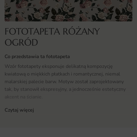
FOTOTAPETA RÓŻANY
OGRÓD
Co przedstawia ta fototapeta
Wzór fototapety eksponuje delikatną kompozycję
kwiatową o miękkich płatkach i romantycznej, niemal
malarskiej palecie barw. Motyw został zaprojektowany
tak, by stanowił ekspresyjny, a jednocześnie estetyczny
akcent na ścianie.
Czytaj więcej
Dopracowane detale i przemyślana kompozycja sprawiają,
że motyw przyciąga wzrok bez przytłaczania przestrzeni.
Gdzie sprawdzi się fototapeta Różany Ogród