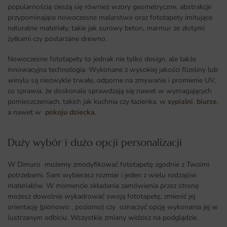
popularnością cieszą się również wzory geometryczne, abstrakcje
przypominające nowoczesne malarstwo oraz fototapety imitujące
naturalne materiały, takie jak surowy beton, marmur ze złotymi
żyłkami czy postarzane drewno.
Nowoczesne fototapety to jednak nie tylko design, ale także
innowacyjna technologia. Wykonane z wysokiej jakości flizeliny lub
winylu są niezwykle trwałe, odporne na zmywanie i promienie UV,
co sprawia, że doskonale sprawdzają się nawet w wymagających
pomieszczeniach, takich jak kuchnia czy łazienka, w
sypialni
,
biurze
,
a nawet w
pokoju dziecka
,
Duży wybór i dużo opcji personalizacji ​
W Dimuro możemy zmodyfikować fototapetę zgodnie z Twoimi
potrzebami. Sam wybierasz rozmiar i jeden z wielu rodzajów
materiałów. W momencie składania zamówienia przez stronę
możesz dowolnie wykadrować swoją fototapetę, zmienić jej
orientację (pionowo , poziomo) czy oznaczyć opcję wykonania jej w
lustrzanym odbiciu. Wszystkie zmiany widzisz na podglądzie.