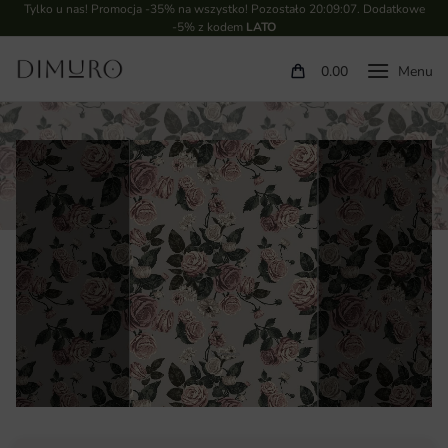
Tylko u nas! Promocja -35% na wszystko! Pozostało
20:09:06
. Dodatkowe
-5% z kodem
LATO
0.00