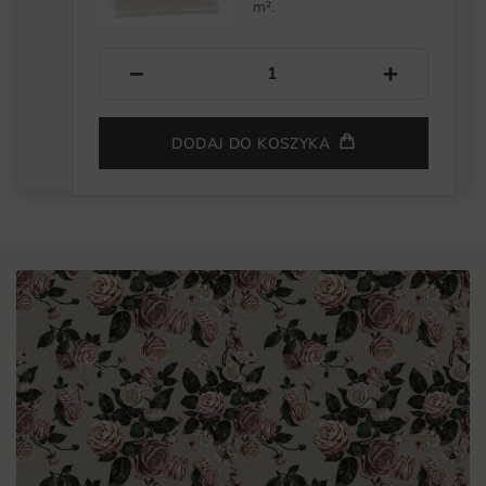
m².
−
+
DODAJ DO KOSZYKA