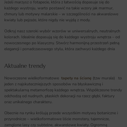
Jeżeli marzysz o fotapecie, która z łatwością dopasuje się do
każdego wystroju, warto postawić na takie wzory jak marmur,
chmury lub motywy malarskie – w szczególności na akwarelowe
kwiaty lub pejzaże, które nigdy nie wyjdą z mody.
Odkryj nasz szeroki wybór wzorów w uniwersalnych, neutralnych
kolorach. Idealnie dopasują się do każdego wystroju wnętrza – od
nowoczesnego po klasyczny. Stwórz harmonijną przestrzeń pełną
elegancji i ponadczasowego stylu, która zachwyci każdego dnia
Aktualne trendy​
Nowoczesne wielkoformatowe
tapety na ścianę
(tzw murale) to
jeden z najskuteczniejszych sposobów na błyskawiczną i
spektakularną metamorfozę każdego wnętrza
.
Współczesne trendy
odchodzą od nudnych, płaskich dekoracji na rzecz głębi, faktury
oraz unikalnego charakteru.
Obecnie na rynku królują przede wszystkim motywy botaniczne i
przyrodnicze – wielkoformatowe liście monstery, tajemnicze,
zamglone lasy czy subtelne, akwarelowe kwiaty. Ogromną