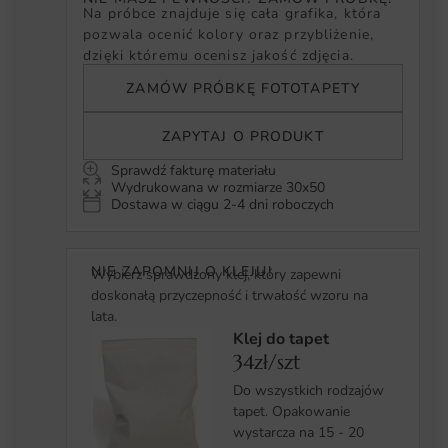
Na próbce znajduje się cała grafika, która
pozwala ocenić kolory oraz przybliżenie,
dzięki któremu ocenisz jakość zdjęcia.
ZAMÓW PRÓBKĘ FOTOTAPETY
ZAPYTAJ O PRODUKT
Sprawdź fakturę materiału
Wydrukowana w rozmiarze 30x50
Dostawa w ciągu 2-4 dni roboczych
NIE ZAPOMNIJ O KLEJU!
Wybierz sprawdzony klej, który zapewni
doskonałą przyczepność i trwałość wzoru na
lata.
Klej do tapet
34zł/szt
Do wszystkich rodzajów
tapet. Opakowanie
wystarcza na 15 - 20