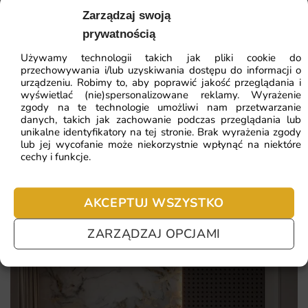
41.93
zł
64.51
zł
Zarządzaj swoją
Dlaczego warto wybrać tę fototapetę
Najniższa cena z 30 dni:
41.93
zł
prywatnością
Oryginalny design, który przyciąga uwagę i dodaje
Używamy technologii takich jak pliki cookie do
charakteru wnętrzu.
ZOBACZ WSZYSTKIE
przechowywania i/lub uzyskiwania dostępu do informacji o
Wysoka jakość materiałów zapewniająca trwałość i
urządzeniu. Robimy to, aby poprawić jakość przeglądania i
wyświetlać (nie)spersonalizowane reklamy. Wyrażenie
łatwość w utrzymaniu.
zgody na te technologie umożliwi nam przetwarzanie
danych, takich jak zachowanie podczas przeglądania lub
Możliwość personalizacji wymiarów, co pozwala na
Najczęściej zadawane pytania
unikalne identyfikatory na tej stronie. Brak wyrażenia zgody
idealne dopasowanie do Twojej ściany.
lub jej wycofanie może niekorzystnie wpłynąć na niektóre
Pomagamy i doradzamy przy każdym zakupie. Ale jeżeli
cechy i funkcje.
Prosty montaż, dzięki któremu szybko odmienisz swoje
nie chcesz czekać – sprawdź najczęściej zadawane pytania.
wnętrze.
AKCEPTUJ WSZYSTKO
ZARZĄDZAJ OPCJAMI