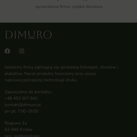
sprawdzona firma, szybka dostawa
Jesteśmy firmą zajmującą się sprzedażą fototapet, obrazów i
plakatów. Nasze produkty tworzymy przy użyciu
najnowocześniejszej technologii druku.
Zapraszamy do kontaktu:
+48 453 507 842
kontakt@dimuro.pl
pn-pt: 7:00-16:00
Rogowo 1a
63-840 Krobia
woj. wielkopolskie