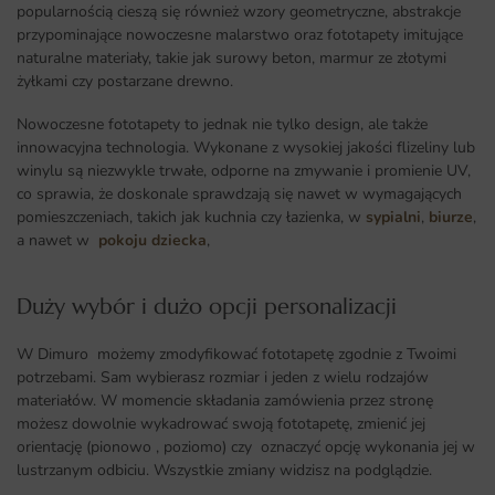
popularnością cieszą się również wzory geometryczne, abstrakcje
przypominające nowoczesne malarstwo oraz fototapety imitujące
naturalne materiały, takie jak surowy beton, marmur ze złotymi
żyłkami czy postarzane drewno.
Nowoczesne fototapety to jednak nie tylko design, ale także
innowacyjna technologia. Wykonane z wysokiej jakości flizeliny lub
winylu są niezwykle trwałe, odporne na zmywanie i promienie UV,
co sprawia, że doskonale sprawdzają się nawet w wymagających
pomieszczeniach, takich jak kuchnia czy łazienka, w
sypialni
,
biurze
,
a nawet w
pokoju dziecka
,
Duży wybór i dużo opcji personalizacji ​
W Dimuro możemy zmodyfikować fototapetę zgodnie z Twoimi
potrzebami. Sam wybierasz rozmiar i jeden z wielu rodzajów
materiałów. W momencie składania zamówienia przez stronę
możesz dowolnie wykadrować swoją fototapetę, zmienić jej
orientację (pionowo , poziomo) czy oznaczyć opcję wykonania jej w
lustrzanym odbiciu. Wszystkie zmiany widzisz na podglądzie.