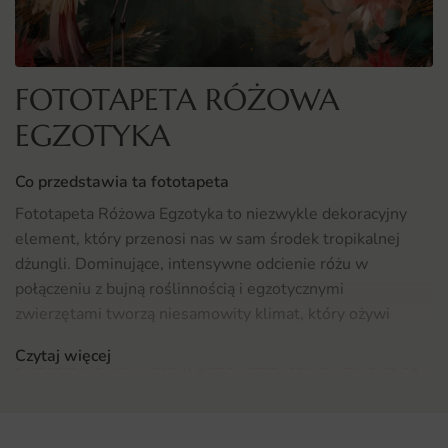
FOTOTAPETA RÓŻOWA
EGZOTYKA
Co przedstawia ta fototapeta
Fototapeta Różowa Egzotyka to niezwykle dekoracyjny
element, który przenosi nas w sam środek tropikalnej
dżungli. Dominujące, intensywne odcienie różu w
połączeniu z bujną roślinnością i egzotycznymi
zwierzętami tworzą niesamowity klimat, który ożywi
każde wnętrze. Mamy tu do czynienia z artystycznym
Czytaj więcej
przedstawieniem natury, gdzie każda roślina i zwierzę są
starannie odwzorowane, co sprawia, że fototapeta zyskuje
na głębi i szczegółowości. Idealnie nadaje się do wnętrz,
które potrzebują odrobiny świeżości i oryginalności.