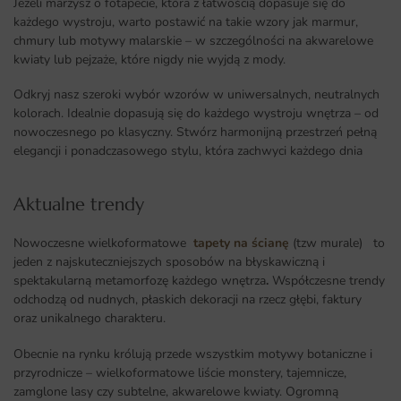
Jeżeli marzysz o fotapecie, która z łatwością dopasuje się do
każdego wystroju, warto postawić na takie wzory jak marmur,
chmury lub motywy malarskie – w szczególności na akwarelowe
kwiaty lub pejzaże, które nigdy nie wyjdą z mody.
Odkryj nasz szeroki wybór wzorów w uniwersalnych, neutralnych
kolorach. Idealnie dopasują się do każdego wystroju wnętrza – od
nowoczesnego po klasyczny. Stwórz harmonijną przestrzeń pełną
elegancji i ponadczasowego stylu, która zachwyci każdego dnia
Aktualne trendy​
Nowoczesne wielkoformatowe
tapety na ścianę
(tzw murale) to
jeden z najskuteczniejszych sposobów na błyskawiczną i
spektakularną metamorfozę każdego wnętrza
.
Współczesne trendy
odchodzą od nudnych, płaskich dekoracji na rzecz głębi, faktury
oraz unikalnego charakteru.
Obecnie na rynku królują przede wszystkim motywy botaniczne i
przyrodnicze – wielkoformatowe liście monstery, tajemnicze,
zamglone lasy czy subtelne, akwarelowe kwiaty. Ogromną