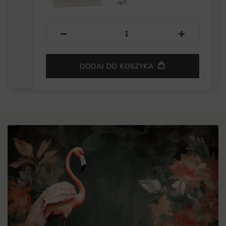
m².
−
+
DODAJ DO KOSZYKA