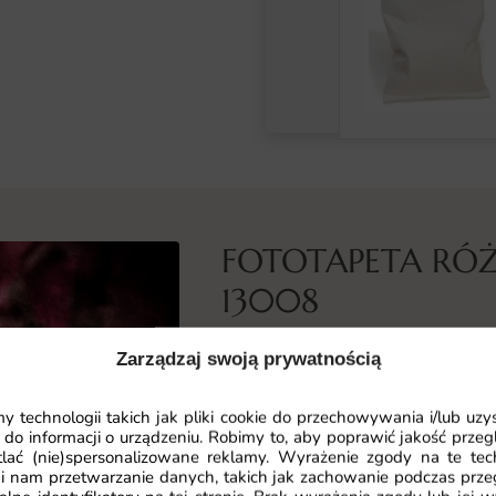
FOTOTAPETA RÓ
13008
Co przedstawia ta fototapeta
Zarządzaj swoją prywatnością
Fototapeta Fototapeta Różowe Piw
bujnych piwonii. Kompozycja oparta
 technologii takich jak pliki cookie do przechowywania i/lub uzy
 do informacji o urządzeniu. Robimy to, aby poprawić jakość przegl
nasyconych barw, co tworzy spójne, 
lać (nie)spersonalizowane reklamy. Wyrażenie zgody na te tec
i nam przetwarzanie danych, takich jak zachowanie podczas prze
To propozycja, która łączy estety