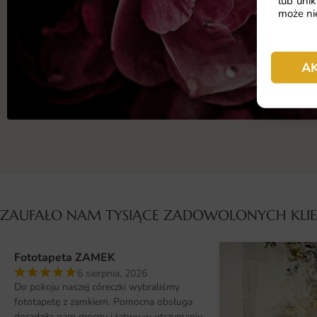
lub unik
może nie
A
ZAUFAŁO NAM TYSIĄCE ZADOWOLONYCH KL
Fototapeta ZAMEK
6 sierpnia, 2026
Do pokoju naszej córeczki wybraliśmy
fototapetę z zamkiem. Pomocna obsługa
doradziła nam mocny i łatwy w utrzymaniu