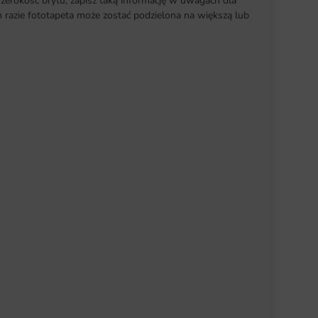
szerokość brytu, zapisz taką informację w uwagach dla
razie fototapeta może zostać podzielona na większą lub