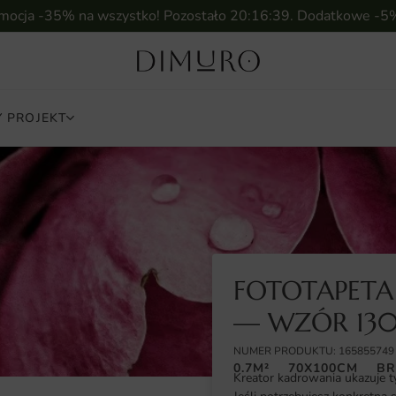
omocja -35% na wszystko! Pozostało
20:16:38
. Dodatkowe -5
 PROJEKT
FOTOTAPETA
— WZÓR 13
NUMER PRODUKTU: 165855749
0.7M²
70X100CM
BR
Kreator kadrowania ukazuje t