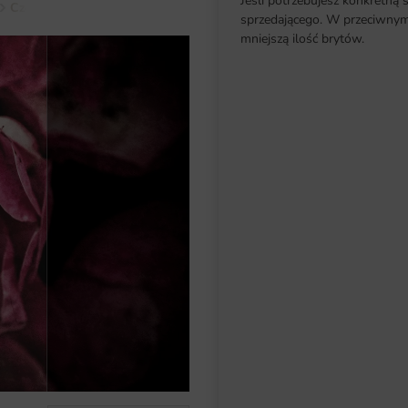
Jeśli potrzebujesz konkretną 
Czerń
Fototapeta Różowe Piwonie
sprzedającego. W przeciwnym 
mniejszą ilość brytów.