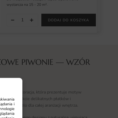
wystarcza na 15 - 20 m².
−
+
DODAJ DO KOSZYKA
ŻOWE PIWONIE — WZÓR
onie to dekoracja, która prezentuje motyw
 jest na efekcie delikatnych płatków i
skiwania
ądania i
wyraziste tło dla całej aranżacji wnętrza.
hnologie
glądania
kę współczesnego designu z naturalną, ujmującą