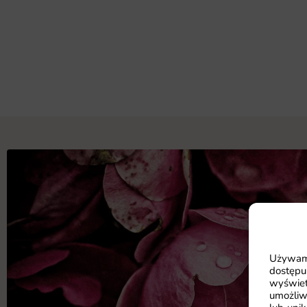
Używamy
dostępu
wyświet
umożliw