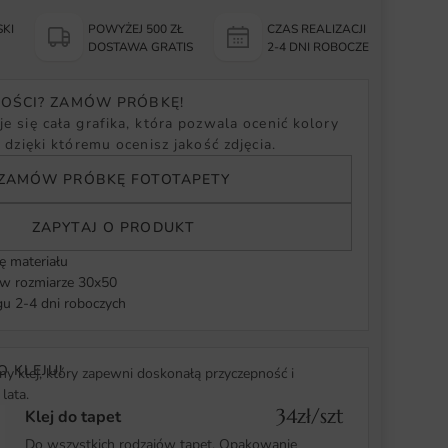
KI
POWYŻEJ 500 ZŁ
CZAS REALIZACJI
Y
DOSTAWA GRATIS
2-4 DNI ROBOCZE
NOŚCI? ZAMÓW PRÓBKĘ!
e się cała grafika, która pozwala ocenić kolory
, dzięki któremu ocenisz jakość zdjęcia.
ZAMÓW PRÓBKĘ FOTOTAPETY
ZAPYTAJ O PRODUKT
ę materiału
 rozmiarze 30x50
u 2-4 dni roboczych
O KLEJU!
y klej, który zapewni doskonałą przyczepność i
lata.
34zł/szt
Klej do tapet
Do wszystkich rodzajów tapet. Opakowanie