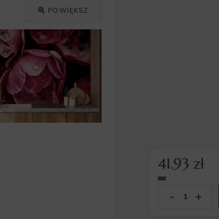
POWIĘKSZ
41.93
zł