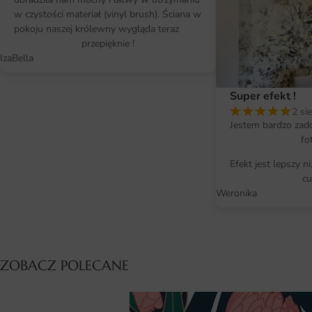
w czystości materiał (vinyl brush). Ściana w
pokoju naszej królewny wygląda teraz
przepięknie !
IzaBella
Super efekt !
2 si
Jestem bardzo zad
fo
Efekt jest lepszy n
cu
Weronika
ZOBACZ POLECANE