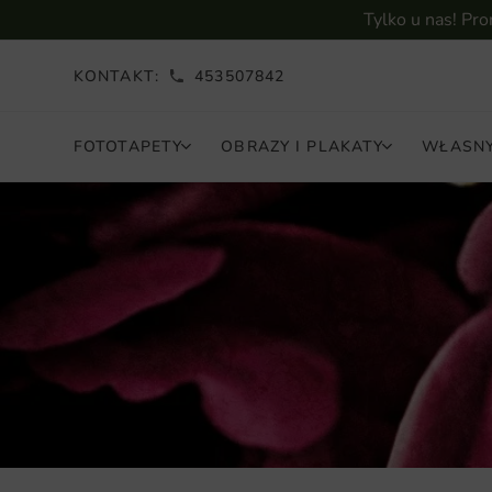
Tylko u nas! Pr
KONTAKT:
453507842
FOTOTAPETY
OBRAZY I PLAKATY
WŁASNY