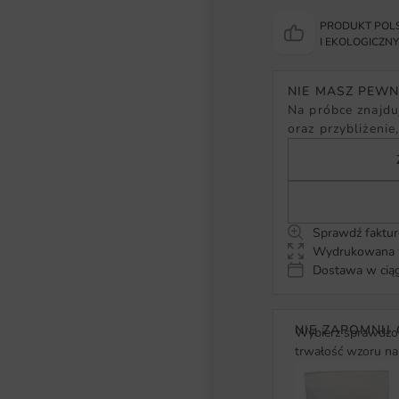
PRODUKT POLS
I EKOLOGICZN
NIE MASZ PEW
Na próbce znajduj
oraz przybliżenie
Sprawdź faktur
Wydrukowana w
Dostawa w ciąg
NIE ZAPOMNIJ 
Wybierz sprawdzon
trwałość wzoru na 