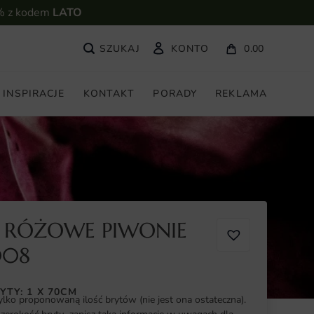
% z kodem
LATO
KONTO
0.00
INSPIRACJE
KONTAKT
PORADY
REKLAMA
 RÓŻOWE PIWONIE
008
YTY: 1 X 70CM
ylko proponowaną ilość brytów (nie jest ona ostateczna).