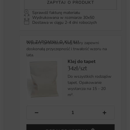
ZAPYTAJ O PRODUKT
Sprawdź fakturę materiału
Wydrukowana w rozmiarze 30x50
Dostawa w ciągu 2-4 dni roboczych
NIE ZAPOMNIJ O KLEJU!
Wybierz sprawdzony klej, który zapewni
doskonałą przyczepność i trwałość wzoru na
lata.
Klej do tapet
34zł/szt
Do wszystkich rodzajów
tapet. Opakowanie
wystarcza na 15 - 20
m².
−
+