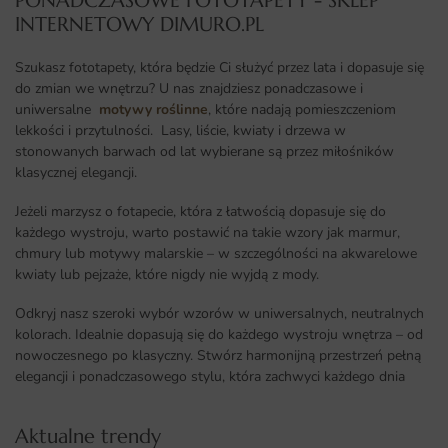
PONADCZASOWE FOTOTAPETY - SKLEP
INTERNETOWY DIMURO.PL​
Szukasz fototapety, która będzie Ci służyć przez lata i dopasuje się
do zmian we wnętrzu? U nas znajdziesz ponadczasowe i
uniwersalne
motywy roślinne
, które nadają pomieszczeniom
lekkości i przytulności. Lasy, liście, kwiaty i drzewa w
stonowanych barwach od lat wybierane są przez miłośników
klasycznej elegancji.
Jeżeli marzysz o fotapecie, która z łatwością dopasuje się do
każdego wystroju, warto postawić na takie wzory jak marmur,
chmury lub motywy malarskie – w szczególności na akwarelowe
kwiaty lub pejzaże, które nigdy nie wyjdą z mody.
Odkryj nasz szeroki wybór wzorów w uniwersalnych, neutralnych
kolorach. Idealnie dopasują się do każdego wystroju wnętrza – od
nowoczesnego po klasyczny. Stwórz harmonijną przestrzeń pełną
elegancji i ponadczasowego stylu, która zachwyci każdego dnia
Aktualne trendy​