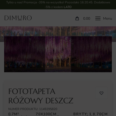
Tylko u nas! Promocja -35% na wszystko! Pozostało
16:20:44
. Dodatkowe
-5% z kodem
LATO
0.00
FOTOTAPETA
RÓŻOWY DESZCZ
NUMER PRODUKTU: 1149295820
0.7M²
70X100CM
BRYTY: 1 X 70CM