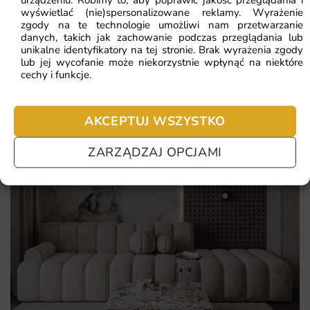
nie chcesz czekać – sprawdź najczęściej zadawane pytania.
wyświetlać (nie)spersonalizowane reklamy. Wyrażenie
zgody na te technologie umożliwi nam przetwarzanie
danych, takich jak zachowanie podczas przeglądania lub
unikalne identyfikatory na tej stronie. Brak wyrażenia zgody
lub jej wycofanie może niekorzystnie wpłynąć na niektóre
cechy i funkcje.
AKCEPTUJ WSZYSTKO
ZARZĄDZAJ OPCJAMI