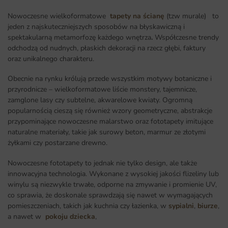
Nowoczesne wielkoformatowe
tapety na ścianę
(tzw murale) to
jeden z najskuteczniejszych sposobów na błyskawiczną i
spektakularną metamorfozę każdego wnętrza
.
Współczesne trendy
odchodzą od nudnych, płaskich dekoracji na rzecz głębi, faktury
oraz unikalnego charakteru.
Obecnie na rynku królują przede wszystkim motywy botaniczne i
przyrodnicze – wielkoformatowe liście monstery, tajemnicze,
zamglone lasy czy subtelne, akwarelowe kwiaty. Ogromną
popularnością cieszą się również wzory geometryczne, abstrakcje
przypominające nowoczesne malarstwo oraz fototapety imitujące
naturalne materiały, takie jak surowy beton, marmur ze złotymi
żyłkami czy postarzane drewno.
Nowoczesne fototapety to jednak nie tylko design, ale także
innowacyjna technologia. Wykonane z wysokiej jakości flizeliny lub
winylu są niezwykle trwałe, odporne na zmywanie i promienie UV,
co sprawia, że doskonale sprawdzają się nawet w wymagających
pomieszczeniach, takich jak kuchnia czy łazienka, w
sypialni
,
biurze
,
a nawet w
pokoju dziecka
,