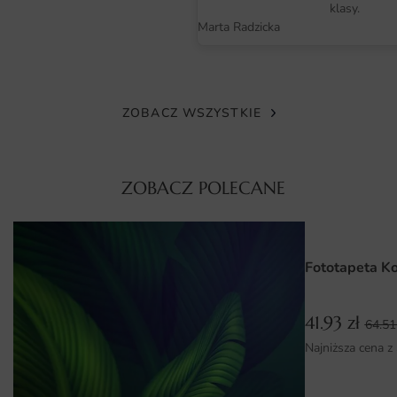
klasy.
Do Biura
, gdzie znajdziesz więcej pomysłów na dekoracje.
Marta Radzicka
Materiał i jakość druku
Fototapeta Różowy Deszcz wykonana jest z wysokiej
jakości materiału, który zapewnia trwałość i odporność na
ZOBACZ WSZYSTKIE
uszkodzenia. Druk odbywa się w technologii HD, co
gwarantuje intensywność kolorów oraz wyraźne detale.
Dzięki temu każdy element wzoru jest doskonale
ZOBACZ POLECANE
widoczny, co sprawia, że fototapeta jest nie tylko ozdobą,
ale także dziełem sztuki. Ponadto, materiał jest łatwy do
czyszczenia, co pozwala na długotrwałe cieszenie się jej
pięknem.
Fototapeta K
Wymiary na miarę i łatwy montaż
41.93
zł
64.5
Nasza fototapeta Różowy Deszcz dostępna jest w różnych
Najniższa cena z
wymiarach, co pozwala na idealne dopasowanie do Twojej
przestrzeni. Możesz zamówić ją w rozmiarze, który
najlepiej odpowiada Twoim potrzebom. Montaż fototapety