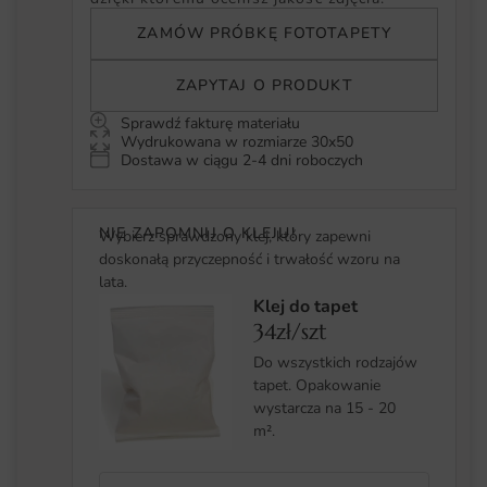
ZAMÓW PRÓBKĘ FOTOTAPETY
ZAPYTAJ O PRODUKT
Sprawdź fakturę materiału
Wydrukowana w rozmiarze 30x50
Dostawa w ciągu 2-4 dni roboczych
NIE ZAPOMNIJ O KLEJU!
Wybierz sprawdzony klej, który zapewni
doskonałą przyczepność i trwałość wzoru na
lata.
Klej do tapet
34zł/szt
Do wszystkich rodzajów
tapet. Opakowanie
wystarcza na 15 - 20
m².