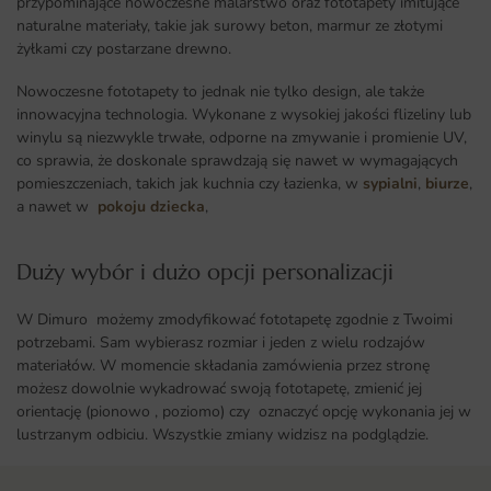
przypominające nowoczesne malarstwo oraz fototapety imitujące
naturalne materiały, takie jak surowy beton, marmur ze złotymi
żyłkami czy postarzane drewno.
Nowoczesne fototapety to jednak nie tylko design, ale także
innowacyjna technologia. Wykonane z wysokiej jakości flizeliny lub
winylu są niezwykle trwałe, odporne na zmywanie i promienie UV,
co sprawia, że doskonale sprawdzają się nawet w wymagających
pomieszczeniach, takich jak kuchnia czy łazienka, w
sypialni
,
biurze
,
a nawet w
pokoju dziecka
,
Duży wybór i dużo opcji personalizacji ​
W Dimuro możemy zmodyfikować fototapetę zgodnie z Twoimi
potrzebami. Sam wybierasz rozmiar i jeden z wielu rodzajów
materiałów. W momencie składania zamówienia przez stronę
możesz dowolnie wykadrować swoją fototapetę, zmienić jej
orientację (pionowo , poziomo) czy oznaczyć opcję wykonania jej w
lustrzanym odbiciu. Wszystkie zmiany widzisz na podglądzie.