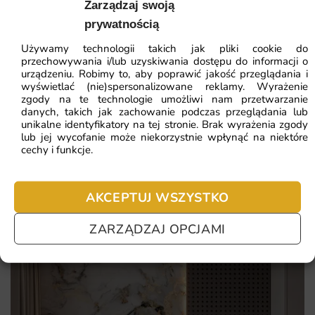
Zarządzaj swoją
prywatnością
nastrojowy motyw leśnych ptaków
Używamy technologii takich jak pliki cookie do
ZOBACZ WSZYSTKIE
bezpieczne tusze potwierdzone certyfikatami
przechowywania i/lub uzyskiwania dostępu do informacji o
urządzeniu. Robimy to, aby poprawić jakość przeglądania i
delikatne tło w przytulnych barwach
wyświetlać (nie)spersonalizowane reklamy. Wyrażenie
zgody na te technologie umożliwi nam przetwarzanie
matowe wykończenie bez nieprzyjemnych refleksów
Najczęściej zadawane pytania
danych, takich jak zachowanie podczas przeglądania lub
unikalne identyfikatory na tej stronie. Brak wyrażenia zgody
lub jej wycofanie może niekorzystnie wpłynąć na niektóre
Pomagamy i doradzamy przy każdym zakupie. Ale jeżeli
cechy i funkcje.
nie chcesz czekać – sprawdź najczęściej zadawane pytania.
AKCEPTUJ WSZYSTKO
ZARZĄDZAJ OPCJAMI