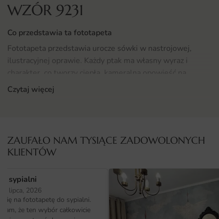
WZÓR 9231
Co przedstawia ta fototapeta
Fototapeta przedstawia urocze sówki w nastrojowej,
ilustracyjnej oprawie. Każdy ptak ma własny wyraz i
charakter, co tworzy ciepłą, kameralną opowieść na
ścianie.
Czytaj więcej
Subtelne wzory na piórach i ciepłe tło dodają motywowi
przytulnej, nocnej aury. Motyw sówki został
zaprojektowany tak, by dobrze prezentował się zarówno z
ZAUFAŁO NAM TYSIĄCE ZADOWOLONYCH
bliska, jak i z większej odległości.
KLIENTÓW
Gdzie sprawdzi się fototapeta Sówki
o sypialni
Fototapeta Sówki doskonale odnajdzie się w pokoju
25 lipca, 2026
malucha lub starszego dziecka, gdzie wprowadzi radosny
ię na fototapetę do sypialni.
akcent i pobudzi wyobraźnię. Można ją zawiesić nad
ałam, że ten wybór całkowicie