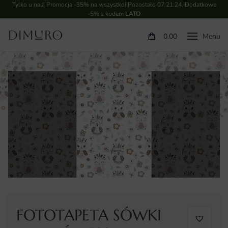
Tylko u nas! Promocja -35% na wszystko! Pozostało
07:21:24
. Dodatkowe
-5% z kodem
LATO
0.00
FOTOTAPETA SÓWKI