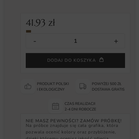
41.93
zł
DODAJ DO KOSZYKA
PRODUKT POLSKI
POWYŻEJ 500 ZŁ
I EKOLOGICZNY
DOSTAWA GRATIS
CZAS REALIZACJI
2-4 DNI ROBOCZE
NIE MASZ PEWNOŚCI? ZAMÓW PRÓBKĘ!
Na próbce znajduje się cała grafika, która
pozwala ocenić kolory oraz przybliżenie,
dzięki któremu ocenisz jakość zdjęcia.