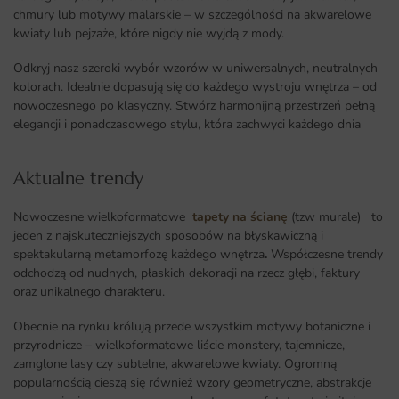
chmury lub motywy malarskie – w szczególności na akwarelowe
kwiaty lub pejzaże, które nigdy nie wyjdą z mody.
Odkryj nasz szeroki wybór wzorów w uniwersalnych, neutralnych
kolorach. Idealnie dopasują się do każdego wystroju wnętrza – od
nowoczesnego po klasyczny. Stwórz harmonijną przestrzeń pełną
elegancji i ponadczasowego stylu, która zachwyci każdego dnia
Aktualne trendy​
Nowoczesne wielkoformatowe
tapety na ścianę
(tzw murale) to
jeden z najskuteczniejszych sposobów na błyskawiczną i
spektakularną metamorfozę każdego wnętrza
.
Współczesne trendy
odchodzą od nudnych, płaskich dekoracji na rzecz głębi, faktury
oraz unikalnego charakteru.
Obecnie na rynku królują przede wszystkim motywy botaniczne i
przyrodnicze – wielkoformatowe liście monstery, tajemnicze,
zamglone lasy czy subtelne, akwarelowe kwiaty. Ogromną
popularnością cieszą się również wzory geometryczne, abstrakcje