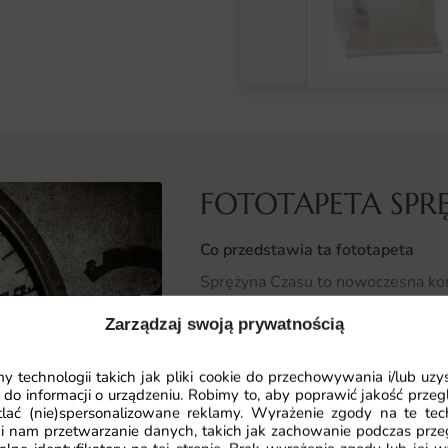
FOTOTAPETA SPR
Co przedstawia ta fototapeta
Sprężyna Czasu to nowoczesna kompo
kolorów buduje dynamiczną, intry
Zarządzaj swoją prywatnością
indywidualnej interpretacji i pobu
 technologii takich jak pliki cookie do przechowywania i/lub uzy
Wzór został zaprojektowany z dba
 do informacji o urządzeniu. Robimy to, aby poprawić jakość przegl
estetyką, dzięki czemu doskonale 
lać (nie)spersonalizowane reklamy. Wyrażenie zgody na te tec
ściany.
i nam przetwarzanie danych, takich jak zachowanie podczas prze