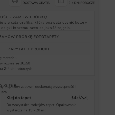
Y
DOSTAWA GRATIS
2-4 DNI ROBOCZE
NOŚCI? ZAMÓW PRÓBKĘ!
e się cała grafika, która pozwala ocenić kolory
, dzięki któremu ocenisz jakość zdjęcia.
ZAMÓW PRÓBKĘ FOTOTAPETY
ZAPYTAJ O PRODUKT
ę materiału
 rozmiarze 30x50
u 2-4 dni roboczych
O KLEJU!
y klej, który zapewni doskonałą przyczepność i
lata.
34zł/szt
Klej do tapet
Do wszystkich rodzajów tapet. Opakowanie
wystarcza na 15 - 20 m².