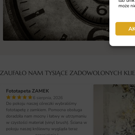
lub unik
może nie
A
ZAUFAŁO NAM TYSIĄCE ZADOWOLONYCH KL
Fototapeta ZAMEK
6 sierpnia, 2026
Do pokoju naszej córeczki wybraliśmy
fototapetę z zamkiem. Pomocna obsługa
doradziła nam mocny i łatwy w utrzymaniu
w czystości materiał (vinyl brush). Ściana w
pokoju naszej królewny wygląda teraz