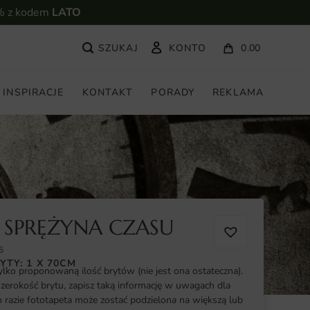
% z kodem
LATO
KONTO
0.00
INSPIRACJE
KONTAKT
PORADY
REKLAMA
 SPRĘŻYNA CZASU
5
YTY: 1 X 70CM
ylko proponowaną ilość brytów (nie jest ona ostateczna).
szerokość brytu, zapisz taką informację w uwagach dla
razie fototapeta może zostać podzielona na większą lub