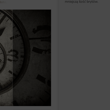
mniejszą ilość brytów.
totapety do salonu
Fototapeta Sprężyna Czasu