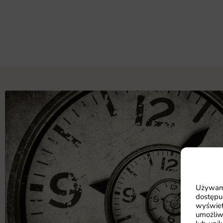
Używamy
dostępu
wyświet
umożliw