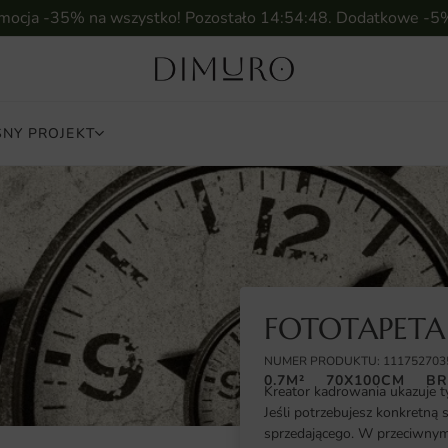
omocja -35% na wszystko! Pozostało
14:54:47
. Dodatkowe -5
NY PROJEKT
FOTOTAPETA
NUMER PRODUKTU: 111752703
0.7M²
70X100CM
BR
Kreator kadrowania ukazuje t
Jeśli potrzebujesz konkretną 
sprzedającego. W przeciwnym 