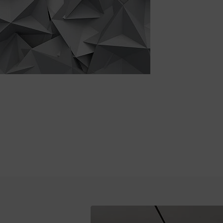
Doskonała jako mocny dekoracyjny
Uniwersalna kolorystyka pasująca 