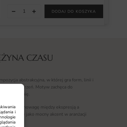
−
+
DODAJ DO KOSZYKA
ĘŻYNA CZASU
zycja abstrakcyjna, w której gra form, linii i
gującą przestrzeń. Motyw zachęca do
dza wyobraźnię.
skiwania
łością o równowagę między ekspresją a
ądania i
sprawdza się jako mocny akcent w aranżacji
hnologie
glądania