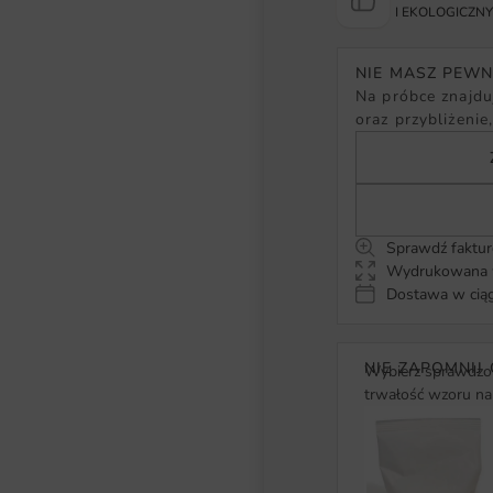
I EKOLOGICZN
NIE MASZ PEW
Na próbce znajduj
oraz przybliżenie
Sprawdź faktur
Wydrukowana w
Dostawa w ciąg
NIE ZAPOMNIJ 
Wybierz sprawdzon
trwałość wzoru na 