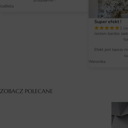
przepięknie !
IzaBella
Super efekt !
2 si
Jestem bardzo zad
fo
Efekt jest lepszy n
cu
Weronika
ZOBACZ POLECANE