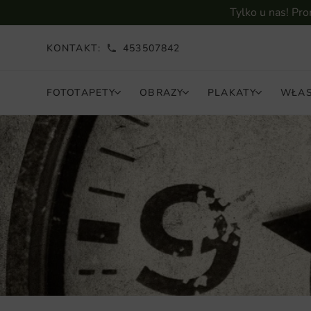
Tylko u nas! Pr
KONTAKT:
453507842
FOTOTAPETY
OBRAZY
PLAKATY
WŁAS