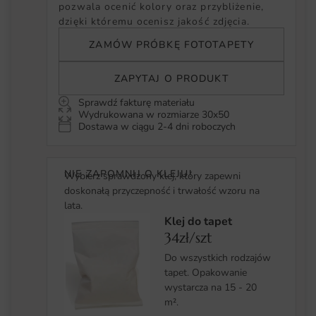
pozwala ocenić kolory oraz przybliżenie,
dzięki któremu ocenisz jakość zdjęcia.
ZAMÓW PRÓBKĘ FOTOTAPETY
ZAPYTAJ O PRODUKT
Sprawdź fakturę materiału
Wydrukowana w rozmiarze 30x50
Dostawa w ciągu 2-4 dni roboczych
NIE ZAPOMNIJ O KLEJU!
Wybierz sprawdzony klej, który zapewni
doskonałą przyczepność i trwałość wzoru na
lata.
Klej do tapet
34zł/szt
Do wszystkich rodzajów
tapet. Opakowanie
wystarcza na 15 - 20
m².