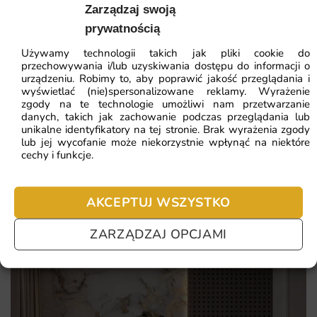
41.93
zł
64.51
zł
charakter
Zarządzaj swoją
Najniższa cena z 30 dni:
41.93
zł
prywatnością
Wysoka rozdzielczość druku i nasycone, trwałe kolory
odporne na blaknięcie
Używamy technologii takich jak pliki cookie do
ZOBACZ WSZYSTKIE
przechowywania i/lub uzyskiwania dostępu do informacji o
Indywidualne dopasowanie wymiarów do Twojej ściany
urządzeniu. Robimy to, aby poprawić jakość przeglądania i
wyświetlać (nie)spersonalizowane reklamy. Wyrażenie
bez dodatkowych dopłat
zgody na te technologie umożliwi nam przetwarzanie
danych, takich jak zachowanie podczas przeglądania lub
Bezpieczne, ekologiczne materiały przyjazne dla
Najczęściej zadawane pytania
unikalne identyfikatory na tej stronie. Brak wyrażenia zgody
domowników i alergików
lub jej wycofanie może niekorzystnie wpłynąć na niektóre
Pomagamy i doradzamy przy każdym zakupie. Ale jeżeli
cechy i funkcje.
nie chcesz czekać – sprawdź najczęściej zadawane pytania.
AKCEPTUJ WSZYSTKO
ZARZĄDZAJ OPCJAMI