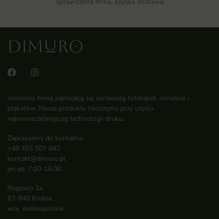
sprawdzona firma, szybka dostawa
Jesteśmy firmą zajmującą się sprzedażą fototapet, obrazów i
plakatów. Nasze produkty tworzymy przy użyciu
najnowocześniejszej technologii druku.
Zapraszamy do kontaktu:
+48 453 507 842
kontakt@dimuro.pl
pn-pt: 7:00-16:00
Rogowo 1a
63-840 Krobia
woj. wielkopolskie