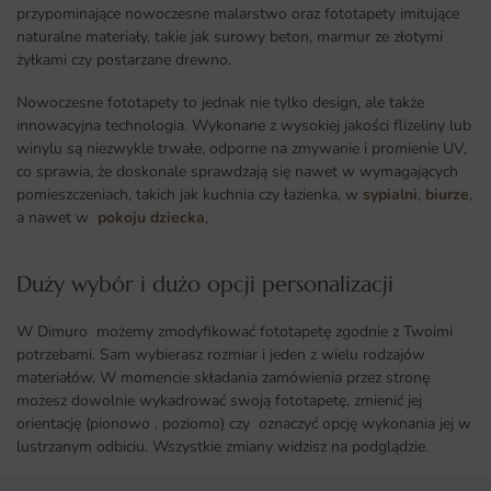
przypominające nowoczesne malarstwo oraz fototapety imitujące
naturalne materiały, takie jak surowy beton, marmur ze złotymi
żyłkami czy postarzane drewno.
Nowoczesne fototapety to jednak nie tylko design, ale także
innowacyjna technologia. Wykonane z wysokiej jakości flizeliny lub
winylu są niezwykle trwałe, odporne na zmywanie i promienie UV,
co sprawia, że doskonale sprawdzają się nawet w wymagających
pomieszczeniach, takich jak kuchnia czy łazienka, w
sypialni
,
biurze
,
a nawet w
pokoju dziecka
,
Duży wybór i dużo opcji personalizacji ​
W Dimuro możemy zmodyfikować fototapetę zgodnie z Twoimi
potrzebami. Sam wybierasz rozmiar i jeden z wielu rodzajów
materiałów. W momencie składania zamówienia przez stronę
możesz dowolnie wykadrować swoją fototapetę, zmienić jej
orientację (pionowo , poziomo) czy oznaczyć opcję wykonania jej w
lustrzanym odbiciu. Wszystkie zmiany widzisz na podglądzie.