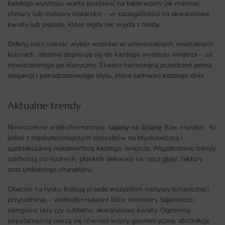
każdego wystroju, warto postawić na takie wzory jak marmur,
chmury lub motywy malarskie – w szczególności na akwarelowe
kwiaty lub pejzaże, które nigdy nie wyjdą z mody.
Odkryj nasz szeroki wybór wzorów w uniwersalnych, neutralnych
kolorach. Idealnie dopasują się do każdego wystroju wnętrza – od
nowoczesnego po klasyczny. Stwórz harmonijną przestrzeń pełną
elegancji i ponadczasowego stylu, która zachwyci każdego dnia
Aktualne trendy​
Nowoczesne wielkoformatowe
tapety na ścianę
(tzw murale) to
jeden z najskuteczniejszych sposobów na błyskawiczną i
spektakularną metamorfozę każdego wnętrza
.
Współczesne trendy
odchodzą od nudnych, płaskich dekoracji na rzecz głębi, faktury
oraz unikalnego charakteru.
Obecnie na rynku królują przede wszystkim motywy botaniczne i
przyrodnicze – wielkoformatowe liście monstery, tajemnicze,
zamglone lasy czy subtelne, akwarelowe kwiaty. Ogromną
popularnością cieszą się również wzory geometryczne, abstrakcje