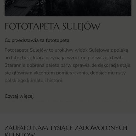
FOTOTAPETA SULEJÓW
Co przedstawia ta fototapeta
Fototapeta Sulejów to urokliwy widok Sulejowa z polską
architekturą, która przyciąga wzrok od pierwszej chwili.
Starannie dobrana paleta barw sprawia, że dekoracja staje
się głównym akcentem pomieszczenia, dodając mu nuty
polskiego klimatu i historii.
Motyw opracowano z dbałością o estetykę i równowagę
Czytaj więcej
sceny, dzięki czemu wzór komponuje się ze stonowanymi
meblami i wyrazistymi dodatkami.
Gdzie sprawdzi się fototapeta Sulejów
ZAUFAŁO NAM TYSIĄCE ZADOWOLONYCH
Fototapeta Sulejów doskonale odnajdzie się w przestrzeni
KLIENTÓW