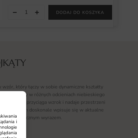
−
+
DODAJ DO KOSZYKA
JKĄTY
 wzór, który łączy w sobie dynamiczne kształty
zne trójkąty w różnych odcieniach niebieskiego
kt 3D, który przyciąga wzrok i nadaje przestrzeni
kcyjny design doskonale wpisuje się w aktualne
skiwania
ncję z artystycznym wyrazem.
ądania i
hnologie
jkąty
glądania