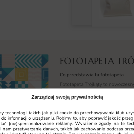
FOTOTAPETA TRÓ
Co przedstawia ta fototapeta
Fototapeta Trójkąty to nowoczesny
oraz intensywne kolory. Geometryc
Zarządzaj swoją prywatnością
tworzą wciągający i intrygujący efe
unikalnego charakteru. Ten abstra
 technologii takich jak pliki cookie do przechowywania i/lub uzy
trendy wnętrzarskie, łącząc elega
 do informacji o urządzeniu. Robimy to, aby poprawić jakość przegl
lać (nie)spersonalizowane reklamy. Wyrażenie zgody na te tec
Gdzie sprawdzi się fototapeta Tró
i nam przetwarzanie danych, takich jak zachowanie podczas prze