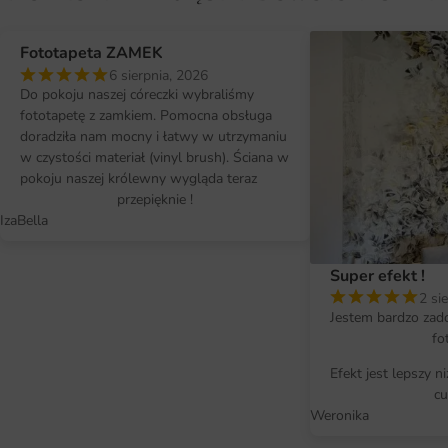
Fototapeta ZAMEK
6 sierpnia, 2026
Do pokoju naszej córeczki wybraliśmy
fototapetę z zamkiem. Pomocna obsługa
doradziła nam mocny i łatwy w utrzymaniu
w czystości materiał (vinyl brush). Ściana w
pokoju naszej królewny wygląda teraz
przepięknie !
IzaBella
Super efekt !
2 si
Jestem bardzo zad
fo
Efekt jest lepszy n
cu
Weronika