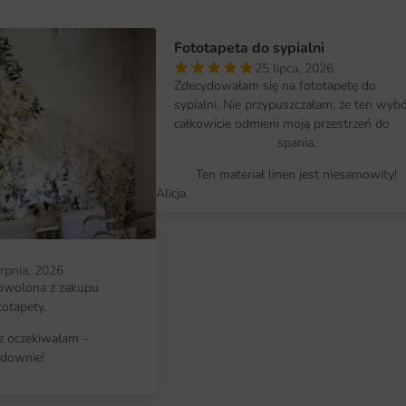
Wymiary na miarę i łatwy montaż
Fototapeta Trójkąty dostępna jest
Fototapeta do sypialni
dopasowanie do każdej ściany. Bez 
25 lipca, 2026
czy tylko jej fragment, znajdziesz
Zdecydowałam się na fototapetę do
prosty i szybki dzięki samoprzyle
sypialni. Nie przypuszczałam, że ten wyb
całkowicie odmieni moją przestrzeń do
kroków, aby cieszyć się nową aran
spania.
Dlaczego warto wybrać tę fotota
Ten materiał linen jest niesamowity!
Alicja
Nowoczesny i unikalny design, któ
Wysoka jakość materiałów i druku,
Łatwy montaż, który nie wymaga sp
erpnia, 2026
owolona z zakupu
Wszechstronność zastosowania - id
totapety.
komercyjnych.
iż oczekiwałam –
downie!