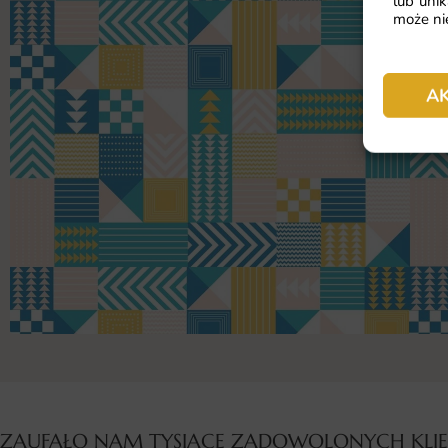
lub unik
może nie
A
ZAUFAŁO NAM TYSIĄCE ZADOWOLONYCH KL