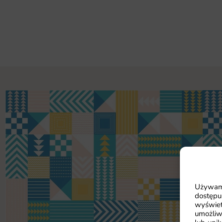
Używamy
dostępu
wyświet
umożliw