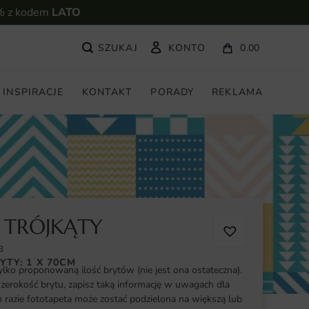
% z kodem
LATO
KONTO
0.00
INSPIRACJE
KONTAKT
PORADY
REKLAMA
 TRÓJKĄTY
3
YTY: 1 X 70CM
ylko proponowaną ilość brytów (nie jest ona ostateczna).
szerokość brytu, zapisz taką informację w uwagach dla
razie fototapeta może zostać podzielona na większą lub