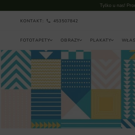
Tylko u nas! Pr
KONTAKT:
453507842
FOTOTAPETY
OBRAZY
PLAKATY
WŁAS