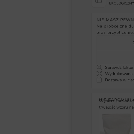
I EKOLOGICZN
NIE MASZ PEW
Na próbce znajduj
oraz przybliżenie
Sprawdź faktur
Wydrukowana w
Dostawa w ciąg
NIE ZAPOMNIJ 
Wybierz sprawdzon
trwałość wzoru na 