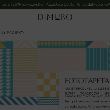
omocja -35% na wszystko! Pozostało
10:03:38
. Dodatkowe -5
NY PROJEKT
FOTOTAPETA
NUMER PRODUKTU: 141186846
0.7M²
70X100CM
BR
Kreator kadrowania ukazuje t
Jeśli potrzebujesz konkretną 
sprzedającego. W przeciwnym 