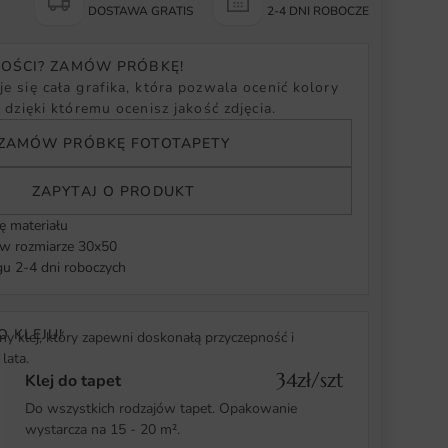
Y
DOSTAWA GRATIS
2-4 DNI ROBOCZE
NOŚCI? ZAMÓW PRÓBKĘ!
e się cała grafika, która pozwala ocenić kolory
, dzięki któremu ocenisz jakość zdjęcia.
ZAMÓW PRÓBKĘ FOTOTAPETY
ZAPYTAJ O PRODUKT
ę materiału
 rozmiarze 30x50
u 2-4 dni roboczych
O KLEJU!
y klej, który zapewni doskonałą przyczepność i
lata.
34zł/szt
Klej do tapet
Do wszystkich rodzajów tapet. Opakowanie
wystarcza na 15 - 20 m².