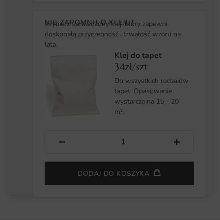
NIE ZAPOMNIJ O KLEJU!
Wybierz sprawdzony klej, który zapewni
doskonałą przyczepność i trwałość wzoru na
lata.
Klej do tapet
34zł/szt
Do wszystkich rodzajów
tapet. Opakowanie
wystarcza na 15 - 20
m².
−
+
DODAJ DO KOSZYKA