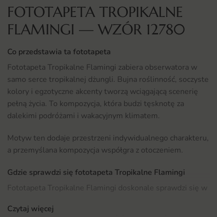
FOTOTAPETA TROPIKALNE
FLAMINGI — WZÓR 12780
Co przedstawia ta fototapeta
Fototapeta Tropikalne Flamingi zabiera obserwatora w
samo serce tropikalnej dżungli. Bujna roślinność, soczyste
kolory i egzotyczne akcenty tworzą wciągającą scenerię
pełną życia. To kompozycja, która budzi tęsknotę za
dalekimi podróżami i wakacyjnym klimatem.
Motyw ten dodaje przestrzeni indywidualnego charakteru,
a przemyślana kompozycja współgra z otoczeniem.
Gdzie sprawdzi się fototapeta Tropikalne Flamingi
Fototapeta Tropikalne Flamingi doskonale sprawdzi się w
salonie, gdzie stanie się centralnym punktem aranżacji.
Czytaj więcej
Umieszczona na ścianie za kanapą lub komodą TV,