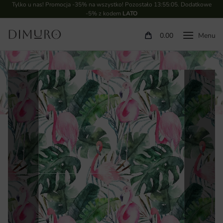
Tylko u nas! Promocja -35% na wszystko! Pozostało
13:55:04
. Dodatkowe
-5% z kodem
LATO
0.00