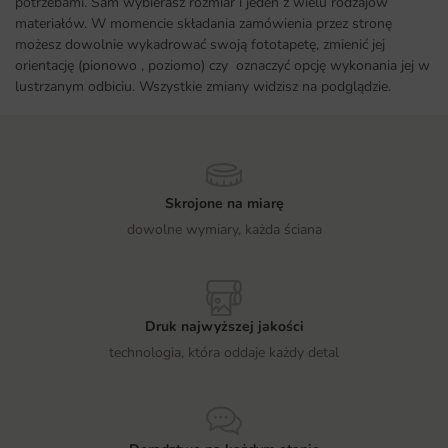
potrzebami. Sam wybierasz rozmiar i jeden z wielu rodzajów
materiałów. W momencie składania zamówienia przez stronę
możesz dowolnie wykadrować swoją fototapetę, zmienić jej
orientację (pionowo , poziomo) czy oznaczyć opcję wykonania jej w
lustrzanym odbiciu. Wszystkie zmiany widzisz na podglądzie.
Skrojone na miarę
dowolne wymiary, każda ściana
Druk najwyższej jakości
technologia, która oddaje każdy detal