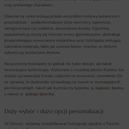
oraz unikalnego charakteru.
Obecnie na rynku królują przede wszystkim motywy botaniczne i
przyrodnicze – wielkoformatowe liście monstery, tajemnicze,
zamglone lasy czy subtelne, akwarelowe kwiaty. Ogromną
popularnością cieszą się również wzory geometryczne, abstrakcje
przypominające nowoczesne malarstwo oraz fototapety imitujące
naturalne materiały, takie jak surowy beton, marmur ze złotymi
żyłkami czy postarzane drewno.
Nowoczesne fototapety to jednak nie tylko design, ale także
innowacyjna technologia. Wykonane z wysokiej jakości flizeliny lub
winylu są niezwykle trwałe, odporne na zmywanie i promienie UV,
co sprawia, że doskonale sprawdzają się nawet w wymagających
pomieszczeniach, takich jak kuchnia czy łazienka, w
sypialni
,
biurze
,
a nawet w
pokoju dziecka
,
Duży wybór i dużo opcji personalizacji ​
W Dimuro możemy zmodyfikować fototapetę zgodnie z Twoimi