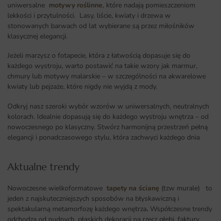
uniwersalne
motywy roślinne
, które nadają pomieszczeniom
lekkości i przytulności. Lasy, liście, kwiaty i drzewa w
stonowanych barwach od lat wybierane są przez miłośników
klasycznej elegancji.
Jeżeli marzysz o fotapecie, która z łatwością dopasuje się do
każdego wystroju, warto postawić na takie wzory jak marmur,
chmury lub motywy malarskie – w szczególności na akwarelowe
kwiaty lub pejzaże, które nigdy nie wyjdą z mody.
Odkryj nasz szeroki wybór wzorów w uniwersalnych, neutralnych
kolorach. Idealnie dopasują się do każdego wystroju wnętrza – od
nowoczesnego po klasyczny. Stwórz harmonijną przestrzeń pełną
elegancji i ponadczasowego stylu, która zachwyci każdego dnia
Aktualne trendy​
Nowoczesne wielkoformatowe
tapety na ścianę
(tzw murale) to
jeden z najskuteczniejszych sposobów na błyskawiczną i
spektakularną metamorfozę każdego wnętrza
.
Współczesne trendy
odchodzą od nudnych, płaskich dekoracji na rzecz głębi, faktury