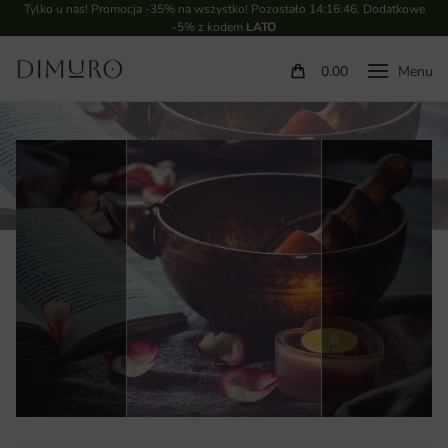
Tylko u nas! Promocja -35% na wszystko! Pozostało
14:16:45
. Dodatkowe
-5% z kodem
LATO
0.00