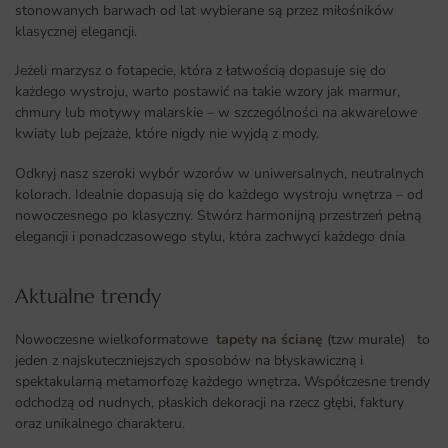
stonowanych barwach od lat wybierane są przez miłośników
klasycznej elegancji.
Jeżeli marzysz o fotapecie, która z łatwością dopasuje się do
każdego wystroju, warto postawić na takie wzory jak marmur,
chmury lub motywy malarskie – w szczególności na akwarelowe
kwiaty lub pejzaże, które nigdy nie wyjdą z mody.
Odkryj nasz szeroki wybór wzorów w uniwersalnych, neutralnych
kolorach. Idealnie dopasują się do każdego wystroju wnętrza – od
nowoczesnego po klasyczny. Stwórz harmonijną przestrzeń pełną
elegancji i ponadczasowego stylu, która zachwyci każdego dnia
Aktualne trendy​
Nowoczesne wielkoformatowe
tapety na ścianę
(tzw murale) to
jeden z najskuteczniejszych sposobów na błyskawiczną i
spektakularną metamorfozę każdego wnętrza
.
Współczesne trendy
odchodzą od nudnych, płaskich dekoracji na rzecz głębi, faktury
oraz unikalnego charakteru.