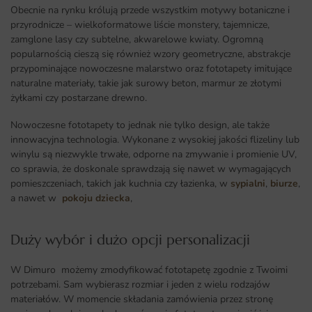
Obecnie na rynku królują przede wszystkim motywy botaniczne i
przyrodnicze – wielkoformatowe liście monstery, tajemnicze,
zamglone lasy czy subtelne, akwarelowe kwiaty. Ogromną
popularnością cieszą się również wzory geometryczne, abstrakcje
przypominające nowoczesne malarstwo oraz fototapety imitujące
naturalne materiały, takie jak surowy beton, marmur ze złotymi
żyłkami czy postarzane drewno.
Nowoczesne fototapety to jednak nie tylko design, ale także
innowacyjna technologia. Wykonane z wysokiej jakości flizeliny lub
winylu są niezwykle trwałe, odporne na zmywanie i promienie UV,
co sprawia, że doskonale sprawdzają się nawet w wymagających
pomieszczeniach, takich jak kuchnia czy łazienka, w
sypialni
,
biurze
,
a nawet w
pokoju dziecka
,
Duży wybór i dużo opcji personalizacji ​
W Dimuro możemy zmodyfikować fototapetę zgodnie z Twoimi
potrzebami. Sam wybierasz rozmiar i jeden z wielu rodzajów
materiałów. W momencie składania zamówienia przez stronę