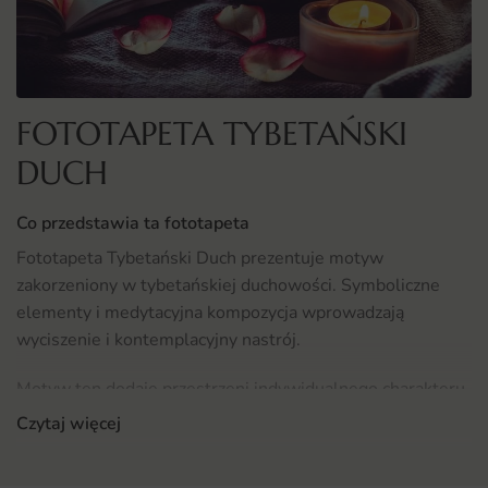
FOTOTAPETA TYBETAŃSKI
DUCH
Co przedstawia ta fototapeta
Fototapeta Tybetański Duch prezentuje motyw
zakorzeniony w tybetańskiej duchowości. Symboliczne
elementy i medytacyjna kompozycja wprowadzają
wyciszenie i kontemplacyjny nastrój.
Motyw ten dodaje przestrzeni indywidualnego charakteru,
a przemyślana kompozycja współgra z otoczeniem.
Czytaj więcej
Gdzie sprawdzi się fototapeta Tybetański Duch