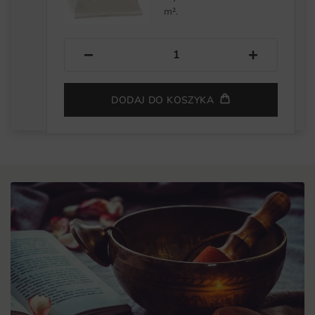
m².
−
+
DODAJ DO KOSZYKA