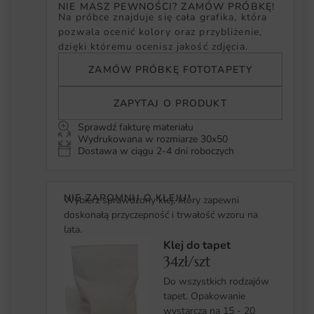
NIE MASZ PEWNOŚCI? ZAMÓW PRÓBKĘ!
Na próbce znajduje się cała grafika, która
pozwala ocenić kolory oraz przybliżenie,
dzięki któremu ocenisz jakość zdjęcia.
ZAMÓW PRÓBKĘ FOTOTAPETY
ZAPYTAJ O PRODUKT
Sprawdź fakturę materiału
Wydrukowana w rozmiarze 30x50
Dostawa w ciągu 2-4 dni roboczych
NIE ZAPOMNIJ O KLEJU!
Wybierz sprawdzony klej, który zapewni
doskonałą przyczepność i trwałość wzoru na
lata.
Klej do tapet
34zł/szt
Do wszystkich rodzajów
tapet. Opakowanie
wystarcza na 15 - 20