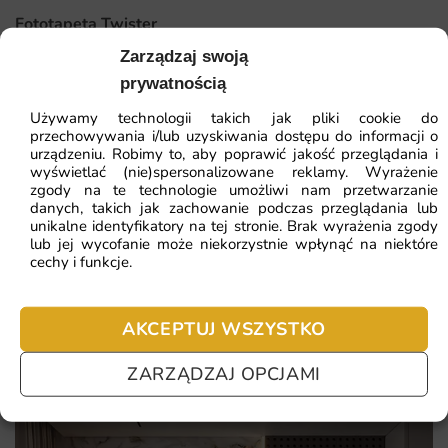
aranżację o indywidualnym wyrazie.
Fototapeta Twister
Zarządzaj swoją
Wykonanie z materiałów najwyższej jakości z
prywatnością
41.93
zł
ekologicznym drukiem lateksowym
64.51
zł
Najniższa cena z 30 dni:
41.93
zł
Używamy technologii takich jak pliki cookie do
Indywidualne wymiary dopasowane do każdej ściany,
przechowywania i/lub uzyskiwania dostępu do informacji o
niezależnie od jej rozmiaru
urządzeniu. Robimy to, aby poprawić jakość przeglądania i
ZOBACZ WSZYSTKIE
wyświetlać (nie)spersonalizowane reklamy. Wyrażenie
Wyraziste kolory i ostre detale, które zachowują trwałość
zgody na te technologie umożliwi nam przetwarzanie
przez wiele lat
danych, takich jak zachowanie podczas przeglądania lub
unikalne identyfikatory na tej stronie. Brak wyrażenia zgody
Szybka realizacja zamówienia i bezpieczna wysyłka
lub jej wycofanie może niekorzystnie wpłynąć na niektóre
Najczęściej zadawane pytania
cechy i funkcje.
prosto do Twojego domu
Pomagamy i doradzamy przy każdym zakupie. Ale jeżeli
nie chcesz czekać – sprawdź najczęściej zadawane pytania.
AKCEPTUJ WSZYSTKO
ZARZĄDZAJ OPCJAMI