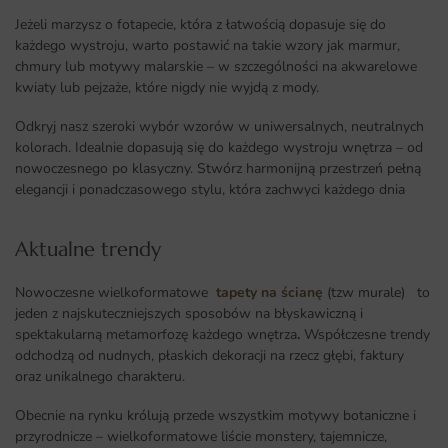
Jeżeli marzysz o fotapecie, która z łatwością dopasuje się do
każdego wystroju, warto postawić na takie wzory jak marmur,
chmury lub motywy malarskie – w szczególności na akwarelowe
kwiaty lub pejzaże, które nigdy nie wyjdą z mody.
Odkryj nasz szeroki wybór wzorów w uniwersalnych, neutralnych
kolorach. Idealnie dopasują się do każdego wystroju wnętrza – od
nowoczesnego po klasyczny. Stwórz harmonijną przestrzeń pełną
elegancji i ponadczasowego stylu, która zachwyci każdego dnia
Aktualne trendy​
Nowoczesne wielkoformatowe
tapety na ścianę
(tzw murale) to
jeden z najskuteczniejszych sposobów na błyskawiczną i
spektakularną metamorfozę każdego wnętrza
.
Współczesne trendy
odchodzą od nudnych, płaskich dekoracji na rzecz głębi, faktury
oraz unikalnego charakteru.
Obecnie na rynku królują przede wszystkim motywy botaniczne i
przyrodnicze – wielkoformatowe liście monstery, tajemnicze,