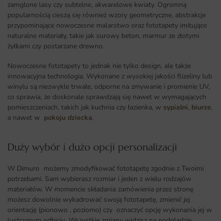
zamglone lasy czy subtelne, akwarelowe kwiaty. Ogromną
popularnością cieszą się również wzory geometryczne, abstrakcje
przypominające nowoczesne malarstwo oraz fototapety imitujące
naturalne materiały, takie jak surowy beton, marmur ze złotymi
żyłkami czy postarzane drewno.
Nowoczesne fototapety to jednak nie tylko design, ale także
innowacyjna technologia. Wykonane z wysokiej jakości flizeliny lub
winylu są niezwykle trwałe, odporne na zmywanie i promienie UV,
co sprawia, że doskonale sprawdzają się nawet w wymagających
pomieszczeniach, takich jak kuchnia czy łazienka, w
sypialni
,
biurze
,
a nawet w
pokoju dziecka
,
Duży wybór i dużo opcji personalizacji ​
W Dimuro możemy zmodyfikować fototapetę zgodnie z Twoimi
potrzebami. Sam wybierasz rozmiar i jeden z wielu rodzajów
materiałów. W momencie składania zamówienia przez stronę
możesz dowolnie wykadrować swoją fototapetę, zmienić jej
orientację (pionowo , poziomo) czy oznaczyć opcję wykonania jej w
lustrzanym odbiciu. Wszystkie zmiany widzisz na podglądzie.