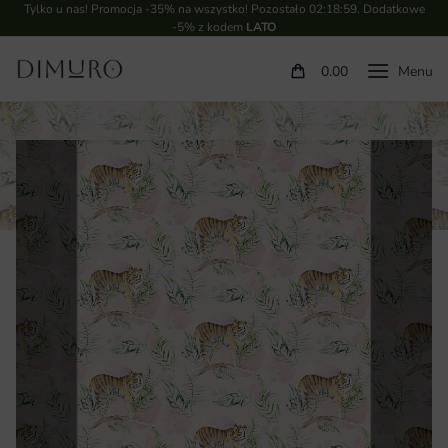
Tylko u nas! Promocja -35% na wszystko! Pozostało
02:18:58
. Dodatkowe
-5% z kodem
LATO
0.00