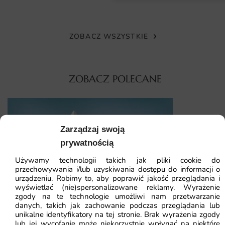
dopasujesz rozmiar do dokładnych wymiarów ściany.
Wystarczy podać szerokość i wysokość, a my dostosujemy
wydruk.
ZOBACZ WSZYSTKIE
Montaż przypomina klejenie tradycyjnej tapety. Wystarczy
klej do flizeliny, równa ściana i podstawowe narzędzia.
ZOBACZ POLECANE
Pasy łączymy na styk, więc powierzchnia wygląda
jednolicie.
Dlaczego warto wybrać tę fototapetę
Fototapeta Gr
Zarządzaj swoją
Fototapeta Tygrys w Zieleni to inwestycja w wystrój,
prywatnością
która zmienia charakter pomieszczenia. Łączy artystyczny
41.93
zł
64.5
wzór z trwałym wydrukiem. Oto powody, by ją wybrać:
Używamy technologii takich jak pliki cookie do
przechowywania i/lub uzyskiwania dostępu do informacji o
Najniższa cena z
urządzeniu. Robimy to, aby poprawić jakość przeglądania i
oryginalny motyw tropikalny w klimacie, który nadaje
wyświetlać (nie)spersonalizowane reklamy. Wyrażenie
zgody na te technologie umożliwi nam przetwarzanie
wnętrzu indywidualny styl;
danych, takich jak zachowanie podczas przeglądania lub
Fototapeta Kosmiczna Rakieta — wzór 355
unikalne identyfikatory na tej stronie. Brak wyrażenia zgody
żywe, trwałe kolory utrzymane w tonacji zielenie z
lub jej wycofanie może niekorzystnie wpłynąć na niektóre