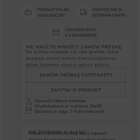
PRODUKT POLSKI
POWYŻEJ 500 ZŁ
I EKOLOGICZNY
DOSTAWA GRATIS
CZAS REALIZACJI
2-4 DNI ROBOCZE
NIE MASZ PEWNOŚCI? ZAMÓW PRÓBKĘ!
Na próbce znajduje się cała grafika, która
pozwala ocenić kolory oraz przybliżenie,
dzięki któremu ocenisz jakość zdjęcia.
ZAMÓW PRÓBKĘ FOTOTAPETY
ZAPYTAJ O PRODUKT
Sprawdź fakturę materiału
Wydrukowana w rozmiarze 30x50
Dostawa w ciągu 2-4 dni roboczych
NIE ZAPOMNIJ O KLEJU!
Wybierz sprawdzony klej, który zapewni
doskonałą przyczepność i trwałość wzoru na