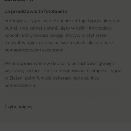
Co przedstawia ta fototapeta
Fototapeta Tygrys w Zieleni prezentuje tygrys ukryty w
bujnej, tropikalnej zieleni, ujęty w dziki i intrygujący
sposób, który zwraca uwagę. Motyw w stylistyce
tropikalny opiera się na barwach takich jak zielenie z
pomarańczowymi akcentami.
Wzór dopracowano w detalach, by zachować głębię i
wyrazistą fakturę. Tak skomponowana fototapeta Tygrys
w Zieleni pełni funkcję dekoracyjnego punktu
pomieszczenia.
Gdzie sprawdzi się fototapeta Tygrys w Zieleni
Czytaj więcej
Ten wzór sprawdzi się w aranżacjach pokoju dziecięcego,
gdzie pobudza wyobraźnię i tworzy bajkowy klimat
zabawy. Dobrze komponuje się z meblami w stylu
nowoczesnym, skandynawskim i klasycznym.