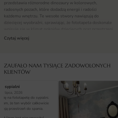
przedstawia różnorodne dinozaury w kolorowych,
radosnych pozach, które dodadzą energii i radości
każdemu wnętrzu. Te wesołe stwory nawiązują do
dziecięcej wyobraźni, sprawiając, że fototapeta doskonale
wpisuje się w klimat pokojów dziecięcych oraz przestrzeni
dla młodszych i starszych entuzjastów dinozaurów.
Czytaj więcej
Gdzie sprawdzi się fototapeta Wesołe Dinozaury 6
Fototapeta Wesołe Dinozaury — wzór 6 jest idealnym
rozwiązaniem do wielu przestrzeni, w których chcemy
ZAUFAŁO NAM TYSIĄCE ZADOWOLONYCH
wprowadzić odrobinę radości i fantazji. Doskonale
KLIENTÓW
sprawdzi się w pokojach dziecięcych, przedszkolach oraz w
strefach zabaw. Dzięki swojemu kolorowemu designowi,
o sypialni
fototapeta może również ożywić wnętrze w lokalach
25 lipca, 2026
gastronomicznych, takich jak kawiarnie czy restauracje,
ię na fototapetę do sypialni.
które są skierowane do rodzin z dziećmi. Warto również
ałam, że ten wybór całkowicie
moją przestrzeń do spania.
zwrócić uwagę na to, że fototapeta ta jest dostępna w
szerokiej gamie rozmiarów, co ułatwia jej dopasowanie do
iał linen jest niesamowity!