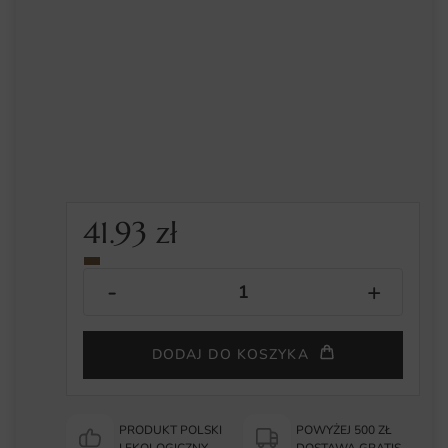
41.93
zł
DODAJ DO KOSZYKA
PRODUKT POLSKI
POWYŻEJ 500 ZŁ
I EKOLOGICZNY
DOSTAWA GRATIS