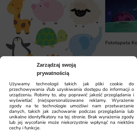
różnych wymiarach, co pozwala na idealne dopasowanie
do każdej ściany. Dzięki opcji personalizacji, można
zamówić fototapetę w wymiarach, które najlepiej
odpowiadają Twoim potrzebom. Montaż fototapety jest
niezwykle prosty i nie wymaga specjalistycznych
Fototapeta K
umiejętności. Wystarczy zastosować odpowiedni klej do
tapet, a następnie dokładnie przykleić fototapetę do
ściany, eliminując bąbelki powietrza. Dzięki temu możesz
41.93
zł
64.5
Zarządzaj swoją
szybko i bezproblemowo odmienić swoje wnętrze!
Najniższa cena z
prywatnością
Dlaczego warto wybrać tę fototapetę
Używamy technologii takich jak pliki cookie do
przechowywania i/lub uzyskiwania dostępu do informacji o
Wesoły i kolorowy wzór, który ożywia wnętrze.
urządzeniu. Robimy to, aby poprawić jakość przeglądania i
wyświetlać (nie)spersonalizowane reklamy. Wyrażenie
Fototapeta Zwierzątka
Wysoka jakość materiałów i druku zapewniająca trwałość.
zgody na te technologie umożliwi nam przetwarzanie
danych, takich jak zachowanie podczas przeglądania lub
Łatwy montaż, który można wykonać samodzielnie.
unikalne identyfikatory na tej stronie. Brak wyrażenia zgody
41.93
zł
lub jej wycofanie może niekorzystnie wpłynąć na niektóre
64.51
zł
Dostosowanie wymiarów do indywidualnych potrzeb
cechy i funkcje.
Najniższa cena z 30 dni:
41.93
zł
klienta.