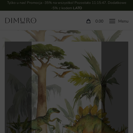
Tylko u nas! Promocja -35% na wszystko! Pozostało
11:15:46
. Dodatkowe
-5% z kodem
LATO
0.00