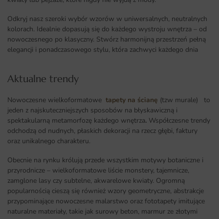
Odkryj nasz szeroki wybór wzorów w uniwersalnych, neutralnych
kolorach. Idealnie dopasują się do każdego wystroju wnętrza – od
nowoczesnego po klasyczny. Stwórz harmonijną przestrzeń pełną
elegancji i ponadczasowego stylu, która zachwyci każdego dnia
Aktualne trendy​
Nowoczesne wielkoformatowe
tapety na ścianę
(tzw murale) to
jeden z najskuteczniejszych sposobów na błyskawiczną i
spektakularną metamorfozę każdego wnętrza
.
Współczesne trendy
odchodzą od nudnych, płaskich dekoracji na rzecz głębi, faktury
oraz unikalnego charakteru.
Obecnie na rynku królują przede wszystkim motywy botaniczne i
przyrodnicze – wielkoformatowe liście monstery, tajemnicze,
zamglone lasy czy subtelne, akwarelowe kwiaty. Ogromną
popularnością cieszą się również wzory geometryczne, abstrakcje
przypominające nowoczesne malarstwo oraz fototapety imitujące
naturalne materiały, takie jak surowy beton, marmur ze złotymi