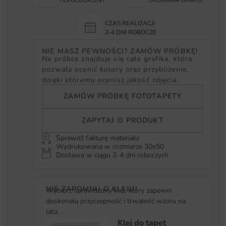
CZAS REALIZACJI
2-4 DNI ROBOCZE
NIE MASZ PEWNOŚCI? ZAMÓW PRÓBKĘ!
Na próbce znajduje się cała grafika, która
pozwala ocenić kolory oraz przybliżenie,
dzięki któremu ocenisz jakość zdjęcia.
ZAMÓW PRÓBKĘ FOTOTAPETY
ZAPYTAJ O PRODUKT
Sprawdź fakturę materiału
Wydrukowana w rozmiarze 30x50
Dostawa w ciągu 2-4 dni roboczych
NIE ZAPOMNIJ O KLEJU!
Wybierz sprawdzony klej, który zapewni
doskonałą przyczepność i trwałość wzoru na
lata.
Klej do tapet