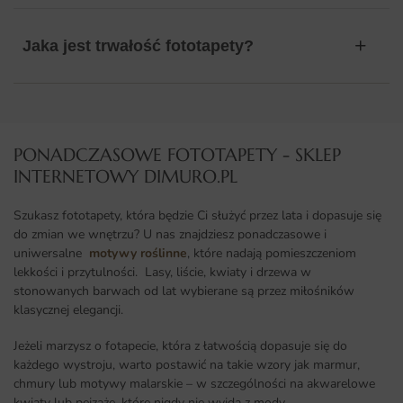
Jaka jest trwałość fototapety?
PONADCZASOWE FOTOTAPETY - SKLEP
INTERNETOWY DIMURO.PL​
Szukasz fototapety, która będzie Ci służyć przez lata i dopasuje się
do zmian we wnętrzu? U nas znajdziesz ponadczasowe i
uniwersalne
motywy roślinne
, które nadają pomieszczeniom
lekkości i przytulności. Lasy, liście, kwiaty i drzewa w
stonowanych barwach od lat wybierane są przez miłośników
klasycznej elegancji.
Jeżeli marzysz o fotapecie, która z łatwością dopasuje się do
każdego wystroju, warto postawić na takie wzory jak marmur,
chmury lub motywy malarskie – w szczególności na akwarelowe
kwiaty lub pejzaże, które nigdy nie wyjdą z mody.