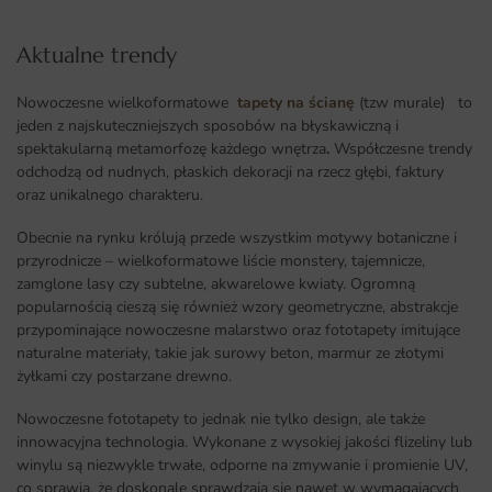
Aktualne trendy​
Nowoczesne wielkoformatowe
tapety na ścianę
(tzw murale) to
jeden z najskuteczniejszych sposobów na błyskawiczną i
spektakularną metamorfozę każdego wnętrza
.
Współczesne trendy
odchodzą od nudnych, płaskich dekoracji na rzecz głębi, faktury
oraz unikalnego charakteru.
Obecnie na rynku królują przede wszystkim motywy botaniczne i
przyrodnicze – wielkoformatowe liście monstery, tajemnicze,
zamglone lasy czy subtelne, akwarelowe kwiaty. Ogromną
popularnością cieszą się również wzory geometryczne, abstrakcje
przypominające nowoczesne malarstwo oraz fototapety imitujące
naturalne materiały, takie jak surowy beton, marmur ze złotymi
żyłkami czy postarzane drewno.
Nowoczesne fototapety to jednak nie tylko design, ale także
innowacyjna technologia. Wykonane z wysokiej jakości flizeliny lub
winylu są niezwykle trwałe, odporne na zmywanie i promienie UV,
co sprawia, że doskonale sprawdzają się nawet w wymagających