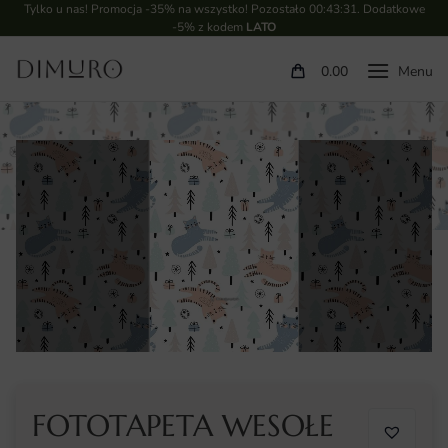
Tylko u nas! Promocja -35% na wszystko! Pozostało
00:43:31
. Dodatkowe
-5% z kodem
LATO
0.00
FOTOTAPETA WESOŁE