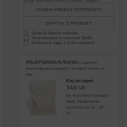
dzięki któremu ocenisz jakość zdjęcia.
ZAMÓW PRÓBKĘ FOTOTAPETY
ZAPYTAJ O PRODUKT
Sprawdź fakturę materiału
Wydrukowana w rozmiarze 30x50
Dostawa w ciągu 2-4 dni roboczych
NIE ZAPOMNIJ O KLEJU!
Wybierz sprawdzony klej, który zapewni
doskonałą przyczepność i trwałość wzoru na
lata.
Klej do tapet
34zł/szt
Do wszystkich rodzajów
tapet. Opakowanie
wystarcza na 15 - 20
m².