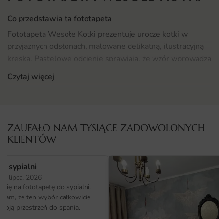
Co przedstawia ta fototapeta
Fototapeta Wesołe Kotki prezentuje urocze kotki w
przyjaznych odsłonach, malowane delikatną, ilustracyjną
kreską. Pastelowe odcienie sprawiają, że wzór wprowadza
spokój i czułość.
Czytaj więcej
Całość została zaprojektowana z myślą o nowoczesnych
wnętrzach, w których liczy się charakter i indywidualny
styl. Wzór dobrze sprawdza się zarówno na całej ścianie,
ZAUFAŁO NAM TYSIĄCE ZADOWOLONYCH
jak i w roli ozdobnego panelu nad meblem.
KLIENTÓW
Gdzie sprawdzi się fototapeta wesołe Kotki
o sypialni
Aranżacja pokoju dziecięcego zyska dzięki tej fototapecie
25 lipca, 2026
wyjątkową osobowość. Wzór dobrze działa zarówno w
ię na fototapetę do sypialni.
stylu skandynawskim, jak i nowoczesnym czy boho.
ałam, że ten wybór całkowicie
Sprawdź
więcej propozycji w tej kategorii
i porównaj różne
moją przestrzeń do spania.
style.