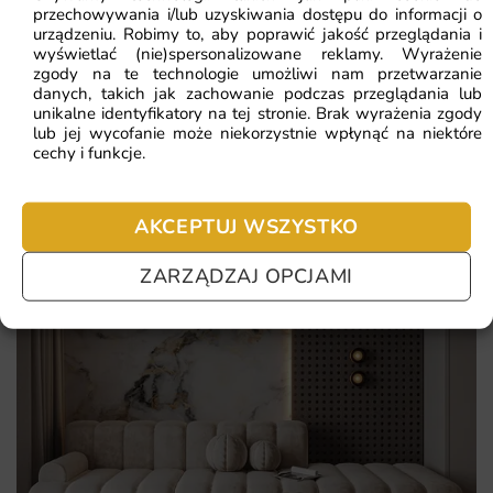
Najczęściej zadawane pytania
przechowywania i/lub uzyskiwania dostępu do informacji o
Najważniejsze atuty tej fototapety to:
urządzeniu. Robimy to, aby poprawić jakość przeglądania i
Pomagamy i doradzamy przy każdym zakupie. Ale jeżeli
wyświetlać (nie)spersonalizowane reklamy. Wyrażenie
bogata paleta kolorów z subtelnymi przejściami tonalnymi
zgody na te technologie umożliwi nam przetwarzanie
nie chcesz czekać – sprawdź najczęściej zadawane pytania.
danych, takich jak zachowanie podczas przeglądania lub
odporność na promienie UV i wilgoć
unikalne identyfikatory na tej stronie. Brak wyrażenia zgody
lub jej wycofanie może niekorzystnie wpłynąć na niektóre
gładka faktura przyjemna w dotyku
cechy i funkcje.
wsparcie konsultanta przy doborze rozmiaru i materiału
AKCEPTUJ WSZYSTKO
ZARZĄDZAJ OPCJAMI