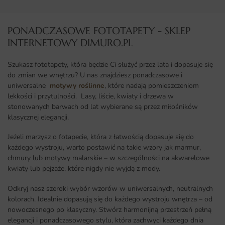
PONADCZASOWE FOTOTAPETY - SKLEP
INTERNETOWY DIMURO.PL​
Szukasz fototapety, która będzie Ci służyć przez lata i dopasuje się
do zmian we wnętrzu? U nas znajdziesz ponadczasowe i
uniwersalne
motywy roślinne
, które nadają pomieszczeniom
lekkości i przytulności. Lasy, liście, kwiaty i drzewa w
stonowanych barwach od lat wybierane są przez miłośników
klasycznej elegancji.
Jeżeli marzysz o fotapecie, która z łatwością dopasuje się do
każdego wystroju, warto postawić na takie wzory jak marmur,
chmury lub motywy malarskie – w szczególności na akwarelowe
kwiaty lub pejzaże, które nigdy nie wyjdą z mody.
Odkryj nasz szeroki wybór wzorów w uniwersalnych, neutralnych
kolorach. Idealnie dopasują się do każdego wystroju wnętrza – od
nowoczesnego po klasyczny. Stwórz harmonijną przestrzeń pełną
elegancji i ponadczasowego stylu, która zachwyci każdego dnia