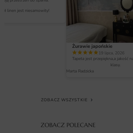
moją przestrzeń do spania.
odcieniach. Sprawdź
więcej propozycji w tej kategorii
i
iał linen jest niesamowity!
porównaj różne style.
Dzięki uniwersalnej palecie barw motyw pasuje do
pomieszczeń o różnym metrażu – od kompaktowych
mieszkań po przestronne domy. Można go łączyć z
Żurawie japońskie
gładkimi, jednokolorowymi ścianami, co dodatkowo
19 lipca, 2026
wzmacnia efekt głębi.
Tapeta jest przepiękna,a jakość n
klasy.
Materiał i jakość druku
Marta Radzicka
Każda fototapeta drukowana jest na zamówienie, na
profesjonalnych ploterach lateksowych. Tusze są
przyjazne dla środowiska i nie wydzielają nieprzyjemnych
ZOBACZ WSZYSTKIE
zapachów, co ma znaczenie zwłaszcza w pokojach
dziecięcych.
Oferujemy kilka wariantów podłoża – delikatnie matową
ZOBACZ POLECANE
fototapetę papierową, elastyczną flizelinę oraz