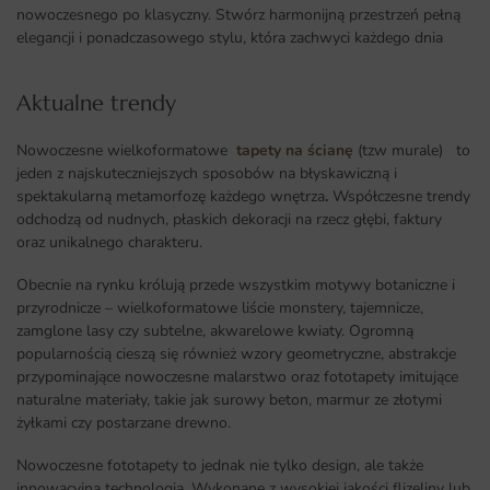
nowoczesnego po klasyczny. Stwórz harmonijną przestrzeń pełną
elegancji i ponadczasowego stylu, która zachwyci każdego dnia
Aktualne trendy​
Nowoczesne wielkoformatowe
tapety na ścianę
(tzw murale) to
jeden z najskuteczniejszych sposobów na błyskawiczną i
spektakularną metamorfozę każdego wnętrza
.
Współczesne trendy
odchodzą od nudnych, płaskich dekoracji na rzecz głębi, faktury
oraz unikalnego charakteru.
Obecnie na rynku królują przede wszystkim motywy botaniczne i
przyrodnicze – wielkoformatowe liście monstery, tajemnicze,
zamglone lasy czy subtelne, akwarelowe kwiaty. Ogromną
popularnością cieszą się również wzory geometryczne, abstrakcje
przypominające nowoczesne malarstwo oraz fototapety imitujące
naturalne materiały, takie jak surowy beton, marmur ze złotymi
żyłkami czy postarzane drewno.
Nowoczesne fototapety to jednak nie tylko design, ale także
innowacyjna technologia. Wykonane z wysokiej jakości flizeliny lub