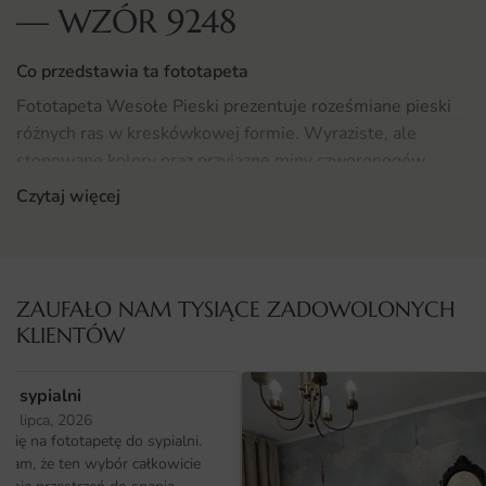
— WZÓR 9248
Co przedstawia ta fototapeta
Fototapeta Wesołe Pieski prezentuje roześmiane pieski
różnych ras w kreskówkowej formie. Wyraziste, ale
stonowane kolory oraz przyjazne miny czworonogów
sprawiają, że dzieci uwielbiają tę kompozycję.
Czytaj więcej
Całość została zaprojektowana z myślą o nowoczesnych
wnętrzach, w których liczy się charakter i indywidualny
styl. Wzór dobrze sprawdza się zarówno na całej ścianie,
ZAUFAŁO NAM TYSIĄCE ZADOWOLONYCH
jak i w roli ozdobnego panelu nad meblem.
KLIENTÓW
Gdzie sprawdzi się fototapeta wesołe Pieski
o sypialni
Ta kompozycja świetnie odnajdzie się w pokoju
25 lipca, 2026
dziecięcego, gdzie pełni rolę głównego akcentu
ię na fototapetę do sypialni.
dekoracyjnego. Dobrze współgra z jasnymi meblami,
ałam, że ten wybór całkowicie
drewnianymi dodatkami oraz tekstyliami w naturalnych