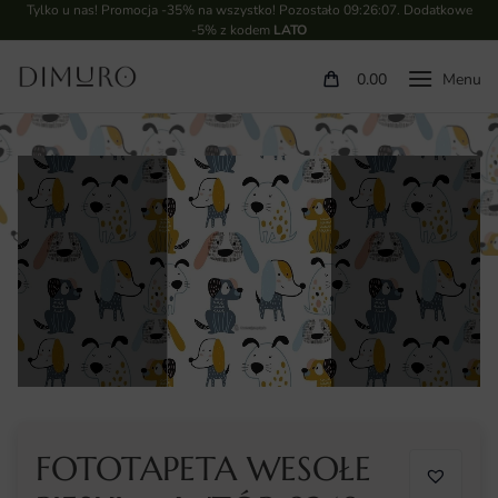
Tylko u nas! Promocja -35% na wszystko! Pozostało
09:26:07
. Dodatkowe
-5% z kodem
LATO
0.00
FOTOTAPETA WESOŁE