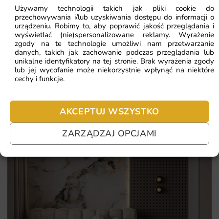
Używamy technologii takich jak pliki cookie do
gwarantują, że efekt końcowy zachwyca i służy przez wiele
przechowywania i/lub uzyskiwania dostępu do informacji o
lat.
Najczęściej zadawane pytania
urządzeniu. Robimy to, aby poprawić jakość przeglądania i
wyświetlać (nie)spersonalizowane reklamy. Wyrażenie
zgody na te technologie umożliwi nam przetwarzanie
Pomagamy i doradzamy przy każdym zakupie. Ale jeżeli
Najważniejsze atuty tej fototapety to:
danych, takich jak zachowanie podczas przeglądania lub
nie chcesz czekać – sprawdź najczęściej zadawane pytania.
unikalne identyfikatory na tej stronie. Brak wyrażenia zgody
przemyślana kompozycja, która nie nudzi się po kilku
lub jej wycofanie może niekorzystnie wpłynąć na niektóre
cechy i funkcje.
tygodniach
ekologiczne tusze bez intensywnego zapachu
AKCEPTUJ WSZYSTKO
łatwy montaż nawet dla osób bez doświadczenia
ZARZĄDZAJ OPCJAMI
darmowa dostawa od określonej wartości zamówienia