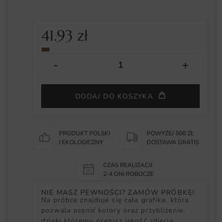
41.93
zł
DODAJ DO KOSZYKA
PRODUKT POLSKI
POWYŻEJ 500 ZŁ
I EKOLOGICZNY
DOSTAWA GRATIS
CZAS REALIZACJI
2-4 DNI ROBOCZE
NIE MASZ PEWNOŚCI? ZAMÓW PRÓBKĘ!
Na próbce znajduje się cała grafika, która
pozwala ocenić kolory oraz przybliżenie,
dzięki któremu ocenisz jakość zdjęcia.