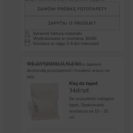
ZAMÓW PRÓBKĘ FOTOTAPETY
ZAPYTAJ O PRODUKT
Sprawdź fakturę materiału
Wydrukowana w rozmiarze 30x50
Dostawa w ciągu 2-4 dni roboczych
NIE ZAPOMNIJ O KLEJU!
Wybierz sprawdzony klej, który zapewni
doskonałą przyczepność i trwałość wzoru na
lata.
Klej do tapet
34zł/szt
Do wszystkich rodzajów
tapet. Opakowanie
wystarcza na 15 - 20
m².