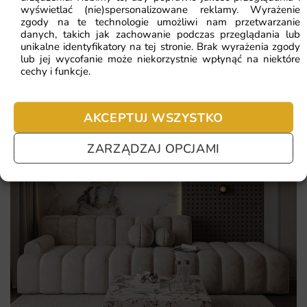
nie chcesz czekać – sprawdź najczęściej zadawane pytania.
wyświetlać (nie)spersonalizowane reklamy. Wyrażenie
zgody na te technologie umożliwi nam przetwarzanie
Realizacja na wymiar z gwarancją idealnego dopasowania
danych, takich jak zachowanie podczas przeglądania lub
do każdej ściany.
unikalne identyfikatory na tej stronie. Brak wyrażenia zgody
lub jej wycofanie może niekorzystnie wpłynąć na niektóre
Ekologiczne tusze i certyfikowane materiały bezpieczne
cechy i funkcje.
dla domowników oraz alergików.
Szybka wysyłka i prosty montaż dzięki czytelnej instrukcji
AKCEPTUJ WSZYSTKO
dołączonej do zamówienia.
ZARZĄDZAJ OPCJAMI