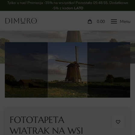
Tylko u nas! Promocja -35% na wszystko! Pozostało
05:48:54
. Dodatkowe
-5% z kodem
LATO
0.00
FOTOTAPETA
WIATRAK NA WSI