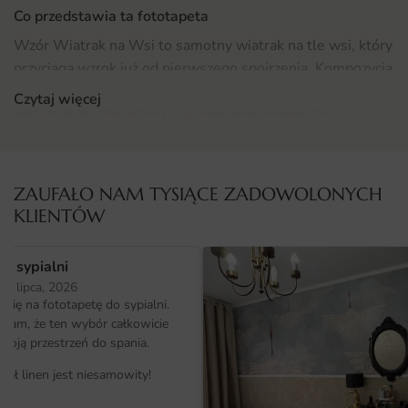
Co przedstawia ta fototapeta
Wzór Wiatrak na Wsi to samotny wiatrak na tle wsi, który
przyciąga wzrok już od pierwszego spojrzenia. Kompozycja
oddaje historyczny klimat i sprawia, że przestrzeń nabiera
Czytaj więcej
wyrazistego charakteru oraz indywidualnego stylu.
Motyw zaprojektowano z myślą o nowoczesnych
wnętrzach, w których liczy się równowaga między
ZAUFAŁO NAM TYSIĄCE ZADOWOLONYCH
estetyką a funkcją. Wyrazista wiejski charakter dobrze
KLIENTÓW
komponuje się z różnorodnymi stylami aranżacyjnymi.
Gdzie sprawdzi się fototapeta Wiatrak na Wsi
o sypialni
25 lipca, 2026
Projekt znakomicie odnajdzie się w wielu
ię na fototapetę do sypialni.
pomieszczeniach. Najczęściej wybierany jest do strefy
ałam, że ten wybór całkowicie
reprezentacyjnej, gdzie wprowadza nastrój i podkreśla
moją przestrzeń do spania.
styl gospodarzy. Sprawdzi się jako akcent za sofą, łóżkiem
iał linen jest niesamowity!
lub biurkiem.