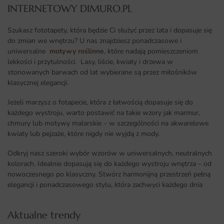
INTERNETOWY DIMURO.PL​
Szukasz fototapety, która będzie Ci służyć przez lata i dopasuje się
do zmian we wnętrzu? U nas znajdziesz ponadczasowe i
uniwersalne
motywy roślinne
, które nadają pomieszczeniom
lekkości i przytulności. Lasy, liście, kwiaty i drzewa w
stonowanych barwach od lat wybierane są przez miłośników
klasycznej elegancji.
Jeżeli marzysz o fotapecie, która z łatwością dopasuje się do
każdego wystroju, warto postawić na takie wzory jak marmur,
chmury lub motywy malarskie – w szczególności na akwarelowe
kwiaty lub pejzaże, które nigdy nie wyjdą z mody.
Odkryj nasz szeroki wybór wzorów w uniwersalnych, neutralnych
kolorach. Idealnie dopasują się do każdego wystroju wnętrza – od
nowoczesnego po klasyczny. Stwórz harmonijną przestrzeń pełną
elegancji i ponadczasowego stylu, która zachwyci każdego dnia
Aktualne trendy​