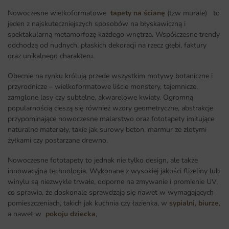
Nowoczesne wielkoformatowe
tapety na ścianę
(tzw murale) to
jeden z najskuteczniejszych sposobów na błyskawiczną i
spektakularną metamorfozę każdego wnętrza
.
Współczesne trendy
odchodzą od nudnych, płaskich dekoracji na rzecz głębi, faktury
oraz unikalnego charakteru.
Obecnie na rynku królują przede wszystkim motywy botaniczne i
przyrodnicze – wielkoformatowe liście monstery, tajemnicze,
zamglone lasy czy subtelne, akwarelowe kwiaty. Ogromną
popularnością cieszą się również wzory geometryczne, abstrakcje
przypominające nowoczesne malarstwo oraz fototapety imitujące
naturalne materiały, takie jak surowy beton, marmur ze złotymi
żyłkami czy postarzane drewno.
Nowoczesne fototapety to jednak nie tylko design, ale także
innowacyjna technologia. Wykonane z wysokiej jakości flizeliny lub
winylu są niezwykle trwałe, odporne na zmywanie i promienie UV,
co sprawia, że doskonale sprawdzają się nawet w wymagających
pomieszczeniach, takich jak kuchnia czy łazienka, w
sypialni
,
biurze
,
a nawet w
pokoju dziecka
,