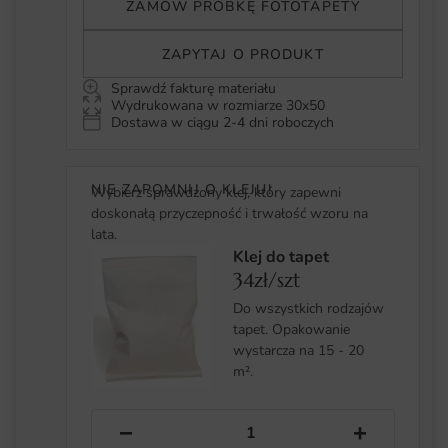
ZAMÓW PRÓBKĘ FOTOTAPETY
ZAPYTAJ O PRODUKT
Sprawdź fakturę materiału
Wydrukowana w rozmiarze 30x50
Dostawa w ciągu 2-4 dni roboczych
NIE ZAPOMNIJ O KLEJU!
Wybierz sprawdzony klej, który zapewni
doskonałą przyczepność i trwałość wzoru na
lata.
Klej do tapet
34zł/szt
Do wszystkich rodzajów
tapet. Opakowanie
wystarcza na 15 - 20
m².
−
+