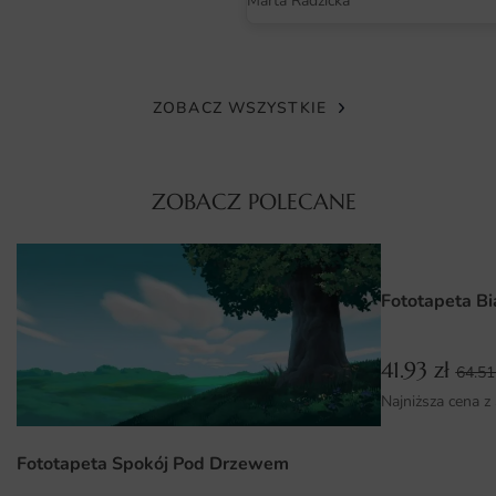
Marta Radzicka
Druk wykonujemy ekologicznymi tuszami lateksowymi
bezpiecznymi dla dzieci i alergików. Matowe wykończenie
nie odbija światła i prezentuje się elegancko przez lata.
ZOBACZ WSZYSTKIE
Wymiary na miarę i łatwy montaż
Fototapetę przygotujemy w wymiarach idealnie
ZOBACZ POLECANE
dopasowanych do Twojej ściany – wystarczy podać
szerokość i wysokość w centymetrach. Dzięki temu
unikniesz docinania, a kompozycja zachowa właściwe
proporcje.
Fototapeta Bi
Montaż przebiega jak w klasycznej tapecie – wystarczy klej
do tapet flizelinowych nakładany na ścianę. Pasy są
41.93
zł
64.5
oznaczone w kolejności, co skraca czas pracy nawet
Najniższa cena z
początkującym.
Fototapeta Spokój Pod Drzewem
Dlaczego warto wybrać tę fototapetę