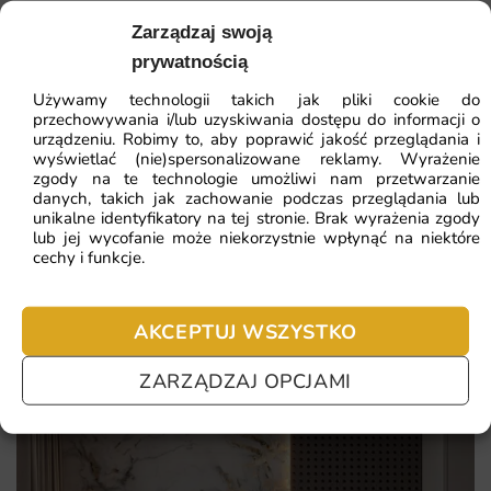
Fototapeta Wodna Trawa to inwestycja w wnętrze o
Zarządzaj swoją
41.93
zł
64.51
zł
wyrazistym charakterze, które przyciąga wzrok i zapada w
prywatnością
pamięć. Pozwala szybko odmienić aranżację bez
Najniższa cena z 30 dni:
41.93
zł
generalnego remontu.
Używamy technologii takich jak pliki cookie do
przechowywania i/lub uzyskiwania dostępu do informacji o
ZOBACZ WSZYSTKIE
urządzeniu. Robimy to, aby poprawić jakość przeglądania i
łatwy montaż na klasyczny klej do tapet
wyświetlać (nie)spersonalizowane reklamy. Wyrażenie
zgody na te technologie umożliwi nam przetwarzanie
naturalne odwzorowanie barw bez przekłamań
danych, takich jak zachowanie podczas przeglądania lub
unikalne identyfikatory na tej stronie. Brak wyrażenia zgody
Najczęściej zadawane pytania
intensywne, trwałe kolory odporne na blaknięcie
lub jej wycofanie może niekorzystnie wpłynąć na niektóre
cechy i funkcje.
spójna estetyka pasująca do nowoczesnych aranżacji
Pomagamy i doradzamy przy każdym zakupie. Ale jeżeli
nie chcesz czekać – sprawdź najczęściej zadawane pytania.
AKCEPTUJ WSZYSTKO
ZARZĄDZAJ OPCJAMI