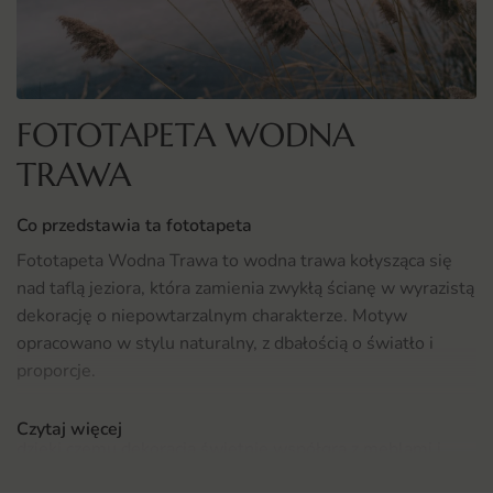
FOTOTAPETA WODNA
TRAWA
Co przedstawia ta fototapeta
Fototapeta Wodna Trawa to wodna trawa kołysząca się
nad taflą jeziora, która zamienia zwykłą ścianę w wyrazistą
dekorację o niepowtarzalnym charakterze. Motyw
opracowano w stylu naturalny, z dbałością o światło i
proporcje.
Kompozycja łączy precyzyjny detal z czytelnym tłem,
Czytaj więcej
dzięki czemu dekoracja świetnie współgra z meblami i
tekstyliami w klimacie spokojny. To rozwiązanie dla osób,