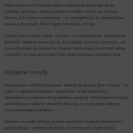
Jeżeli marzysz o fotapecie, która z łatwością dopasuje się do
każdego wystroju, warto postawić na takie wzory jak marmur,
chmury lub motywy malarskie – w szczególności na akwarelowe
kwiaty lub pejzaże, które nigdy nie wyjdą z mody.
Odkryj nasz szeroki wybór wzorów w uniwersalnych, neutralnych
kolorach. Idealnie dopasują się do każdego wystroju wnętrza – od
nowoczesnego po klasyczny. Stwórz harmonijną przestrzeń pełną
elegancji i ponadczasowego stylu, która zachwyci każdego dnia
Aktualne trendy​
Nowoczesne wielkoformatowe
tapety na ścianę
(tzw murale) to
jeden z najskuteczniejszych sposobów na błyskawiczną i
spektakularną metamorfozę każdego wnętrza
.
Współczesne trendy
odchodzą od nudnych, płaskich dekoracji na rzecz głębi, faktury
oraz unikalnego charakteru.
Obecnie na rynku królują przede wszystkim motywy botaniczne i
przyrodnicze – wielkoformatowe liście monstery, tajemnicze,