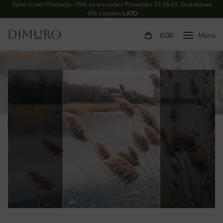
Tylko u nas! Promocja -35% na wszystko! Pozostało
17:16:18
. Dodatkowe
-5% z kodem
LATO
0.00