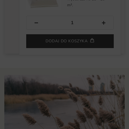
m².
−
+
DODAJ DO KOSZYKA