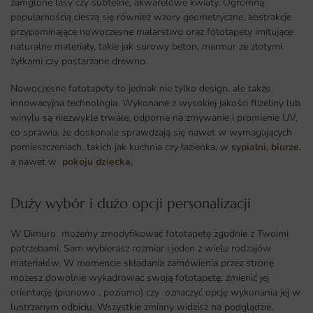
zamglone lasy czy subtelne, akwarelowe kwiaty. Ogromną
popularnością cieszą się również wzory geometryczne, abstrakcje
przypominające nowoczesne malarstwo oraz fototapety imitujące
naturalne materiały, takie jak surowy beton, marmur ze złotymi
żyłkami czy postarzane drewno.
Nowoczesne fototapety to jednak nie tylko design, ale także
innowacyjna technologia. Wykonane z wysokiej jakości flizeliny lub
winylu są niezwykle trwałe, odporne na zmywanie i promienie UV,
co sprawia, że doskonale sprawdzają się nawet w wymagających
pomieszczeniach, takich jak kuchnia czy łazienka, w
sypialni
,
biurze
,
a nawet w
pokoju dziecka
,
Duży wybór i dużo opcji personalizacji ​
W Dimuro możemy zmodyfikować fototapetę zgodnie z Twoimi
potrzebami. Sam wybierasz rozmiar i jeden z wielu rodzajów
materiałów. W momencie składania zamówienia przez stronę
możesz dowolnie wykadrować swoją fototapetę, zmienić jej
orientację (pionowo , poziomo) czy oznaczyć opcję wykonania jej w
lustrzanym odbiciu. Wszystkie zmiany widzisz na podglądzie.