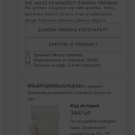
NIE MASZ PEWNOŚCI? ZAMÓW PRÓBKĘ!
Na próbce znajduje się cała grafika, która
pozwala ocenić kolory oraz przybliżenie,
dzięki któremu ocenisz jakość zdjęcia.
ZAMÓW PRÓBKĘ FOTOTAPETY
ZAPYTAJ O PRODUKT
Sprawdź fakturę materiału
Wydrukowana w rozmiarze 30x50
Dostawa w ciągu 2-4 dni roboczych
NIE ZAPOMNIJ O KLEJU!
Wybierz sprawdzony klej, który zapewni
doskonałą przyczepność i trwałość wzoru na
lata.
Klej do tapet
34zł/szt
Do wszystkich rodzajów
tapet. Opakowanie
wystarcza na 15 - 20